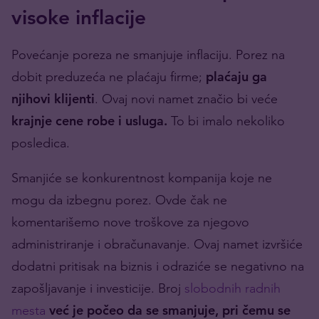
visoke inflacije
Povećanje poreza ne smanjuje inflaciju. Porez na
dobit preduzeća ne plaćaju firme;
plaćaju ga
njihovi klijenti
. Ovaj novi namet značio bi veće
krajnje cene robe i usluga.
To bi imalo nekoliko
posledica.
Smanjiće se konkurentnost kompanija koje ne
mogu da izbegnu porez. Ovde čak ne
komentarišemo nove troškove za njegovo
administriranje i obračunavanje. Ovaj namet izvršiće
dodatni pritisak na biznis i odraziće se negativno na
zapošljavanje i investicije. Broj
slobodnih radnih
mesta
već je počeo da se smanjuje, pri čemu se