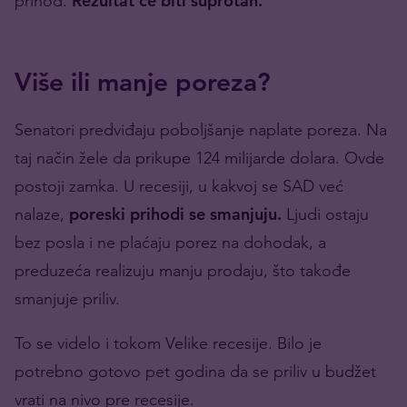
prihod.
Rezultat će biti suprotan.
Više ili manje poreza?
Senatori predviđaju poboljšanje naplate poreza. Na
taj način žele da prikupe 124 milijarde dolara. Ovde
postoji zamka. U recesiji, u kakvoj se SAD već
nalaze,
poreski prihodi se smanjuju.
Ljudi ostaju
bez posla i ne plaćaju porez na dohodak, a
preduzeća realizuju manju prodaju, što takođe
smanjuje priliv.
To se videlo i tokom Velike recesije. Bilo je
potrebno gotovo pet godina da se priliv u budžet
vrati na nivo pre recesije.