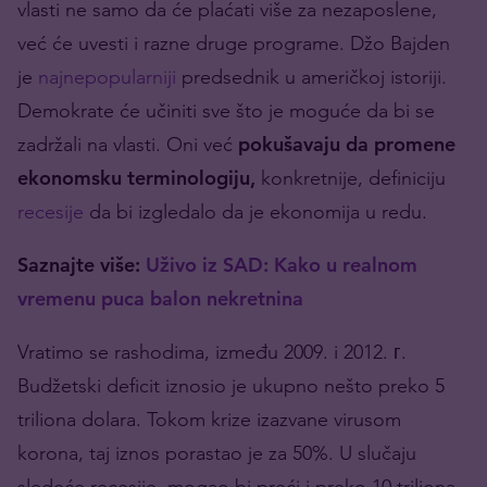
vlasti ne samo da će plaćati više za nezaposlene,
već će uvesti i razne druge programe. Džo Bajden
je
najnepopularniji
predsednik u američkoj istoriji.
Demokrate će učiniti sve što je moguće da bi se
zadržali na vlasti. Oni već
pokušavaju da promene
ekonomsku terminologiju,
konkretnije, definiciju
recesije
da bi izgledalo da je ekonomija u redu.
Saznajte više:
Uživo iz SAD: Kako u realnom
vremenu puca balon nekretnina
Vratimo se rashodima, između 2009. i 2012. г.
Budžetski deficit iznosio je ukupno nešto preko 5
triliona dolara. Tokom krize izazvane virusom
korona, taj iznos porastao je za 50%. U slučaju
sledeće recesije, mogao bi preći i preko 10 triliona,