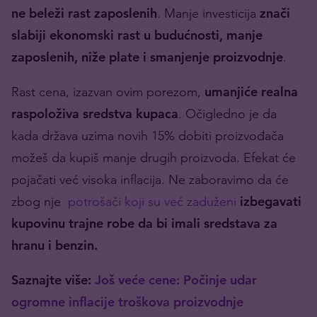
ne beleži rast zaposlenih
. Manje investicija
znači
slabiji ekonomski rast u budućnosti, manje
zaposlenih, niže plate i smanjenje proizvodnje
.
Rast cena, izazvan ovim porezom,
umanjiće realna
raspoloživa sredstva kupaca
. Očigledno je da
kada država uzima novih 15% dobiti proizvođača
možeš da kupiš manje drugih proizvoda. Efekat će
pojačati već visoka inflacija. Ne zaboravimo da će
zbog nje
potrošači koji su već zaduženi
izbegavati
kupovinu trajne robe da bi imali sredstava za
hranu i benzin.
Saznajte više:
Još veće cene: Počinje udar
ogromne inflacije troškova proizvodnje