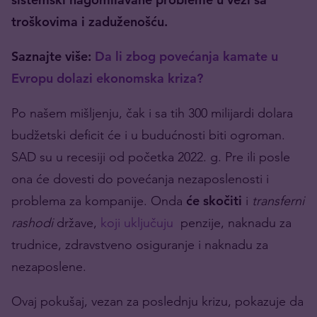
troškovima i zaduženošću.
Saznajte više:
Da li zbog povećanja kamate u
Evropu dolazi ekonomska kriza?
Po našem mišljenju, čak i sa tih 300 milijardi dolara
budžetski deficit će i u budućnosti biti ogroman.
SAD su u recesiji od početka 2022. g. Pre ili posle
ona će dovesti do povećanja nezaposlenosti i
problema za kompanije. Onda
će skočiti
i
transferni
rashodi
države,
koji uključuju
penzije, naknadu za
trudnice, zdravstveno osiguranje i naknadu za
nezaposlene.
Ovaj pokušaj, vezan za poslednju krizu, pokazuje da