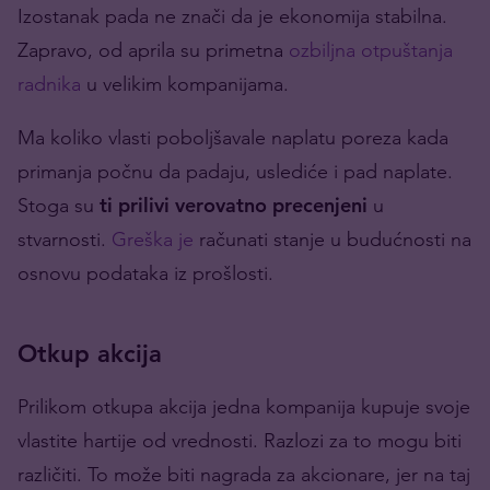
Izostanak pada ne znači da je ekonomija stabilna.
Zapravo, od aprila su primetna
ozbiljna otpuštanja
radnika
u velikim kompanijama.
Ma koliko vlasti poboljšavale naplatu poreza kada
primanja počnu da padaju, uslediće i pad naplate.
Stoga su
ti prilivi verovatno precenjeni
u
stvarnosti.
Greška je
računati stanje u budućnosti na
osnovu podataka iz prošlosti.
Otkup akcija
Prilikom otkupa akcija jedna kompanija kupuje svoje
vlastite hartije od vrednosti. Razlozi za to mogu biti
različiti. To može biti nagrada za akcionare, jer na taj