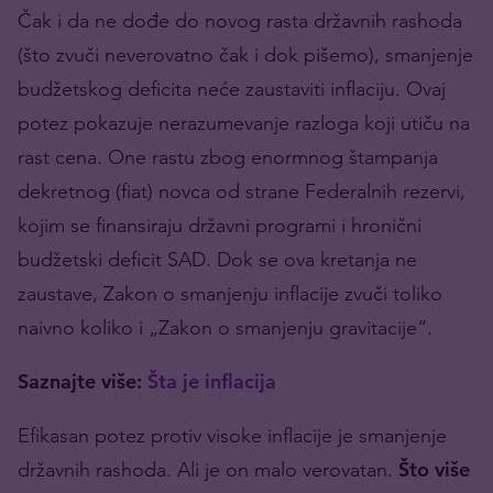
Čak i da ne dođe do novog rasta državnih rashoda
(što zvuči neverovatno čak i dok pišemo), smanjenje
budžetskog deficita neće zaustaviti inflaciju. Ovaj
potez pokazuje nerazumevanje razloga koji utiču na
rast cena. One rastu zbog enormnog štampanja
dekretnog (fiat) novca od strane Federalnih rezervi,
kojim se finansiraju državni programi i hronični
budžetski deficit SAD. Dok se ova kretanja ne
zaustave, Zakon o smanjenju inflacije zvuči toliko
naivno koliko i „Zakon o smanjenju gravitacije“.
Saznajte više:
Šta je inflacija
Efikasan potez protiv visoke inflacije je smanjenje
državnih rashoda. Ali je on malo verovatan.
Što više