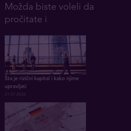
Možda biste voleli da
pročitate i
Šta je rizični kapital i kako njime
upravljati
31.07.2026