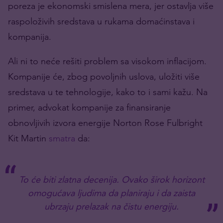
poreza je ekonomski smislena mera, jer ostavlja više
raspoloživih sredstava u rukama domaćinstava i
kompanija.
Ali ni to neće rešiti problem sa visokom inflacijom.
Kompanije će, zbog povoljnih uslova, uložiti više
sredstava u te tehnologije, kako to i sami kažu. Na
primer, advokat kompanije za finansiranje
obnovljivih izvora energije Norton Rose Fulbright
Kit Martin
smatra
da:
To će biti zlatna decenija. Ovako širok horizont
omogućava ljudima da planiraju i da zaista
ubrzaju prelazak na čistu energiju.