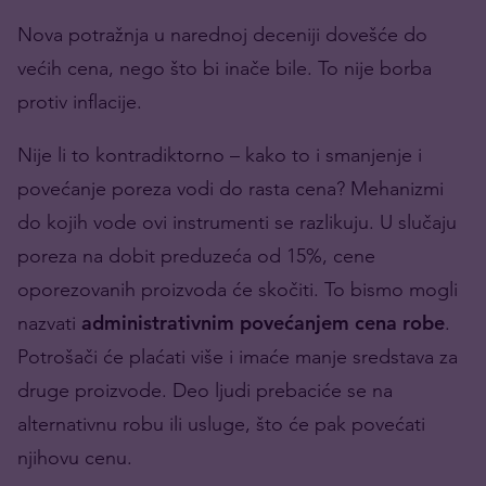
Nova potražnja u narednoj deceniji dovešće do
većih cena, nego što bi inače bile. To nije borba
protiv inflacije.
Nije li to kontradiktorno – kako to i smanjenje i
povećanje poreza vodi do rasta cena? Mehanizmi
do kojih vode ovi instrumenti se razlikuju. U slučaju
poreza na dobit preduzeća od 15%, cene
oporezovanih proizvoda će skočiti. To bismo mogli
nazvati
administrativnim povećanjem cena robe
.
Potrošači će plaćati više i imaće manje sredstava za
druge proizvode. Deo ljudi prebaciće se na
alternativnu robu ili usluge, što će pak povećati
njihovu cenu.