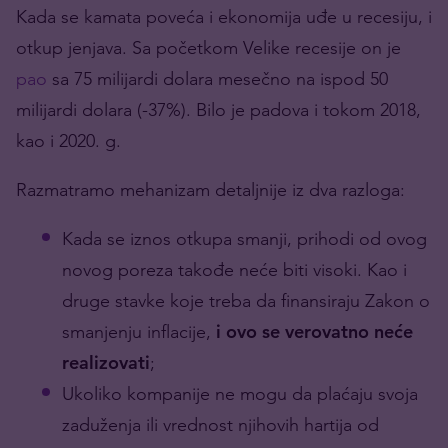
Kada se kamata poveća i ekonomija uđe u recesiju, i
otkup jenjava. Sa početkom Velike recesije on je
pao
sa 75 milijardi dolara mesečno na ispod 50
milijardi dolara (-37%). Bilo je padova i tokom 2018,
kao i 2020. g.
Razmatramo mehanizam detaljnije iz dva razloga:
Kada se iznos otkupa smanji, prihodi od ovog
novog poreza takođe neće biti visoki. Kao i
druge stavke koje treba da finansiraju Zakon o
smanjenju inflacije,
i ovo se verovatno neće
realizovati
;
Ukoliko kompanije ne mogu da plaćaju svoja
zaduženja ili vrednost njihovih hartija od