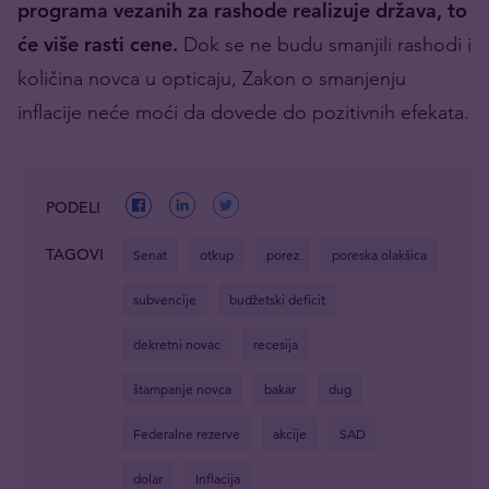
programa vezanih za rashode realizuje država, to
će više rasti cene.
Dok se ne budu smanjili rashodi i
količina novca u opticaju, Zakon o smanjenju
inflacije neće moći da dovede do pozitivnih efekata.
PODELI
TAGOVI
Senat
otkup
porez
poreska olakšica
subvencije
budžetski deficit
dekretni novac
recesija
štampanje novca
bakar
dug
Federalne rezerve
akcije
SAD
dolar
Inflacija