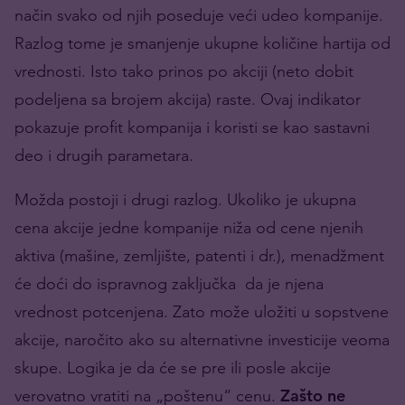
način svako od njih poseduje veći udeo kompanije.
Razlog tome je smanjenje ukupne količine hartija od
vrednosti. Isto tako prinos po akciji (neto dobit
podeljena sa brojem akcija) raste. Ovaj indikator
pokazuje profit kompanija i koristi se kao sastavni
deo i drugih parametara.
Možda postoji i drugi razlog. Ukoliko je ukupna
cena akcije jedne kompanije niža od cene njenih
aktiva (mašine, zemljište, patenti i dr.), menadžment
će doći do ispravnog zaključka da je njena
vrednost potcenjena. Zato može uložiti u sopstvene
akcije, naročito ako su alternativne investicije veoma
skupe. Logika je da će se pre ili posle akcije
verovatno vratiti na „poštenu“ cenu.
Zašto ne