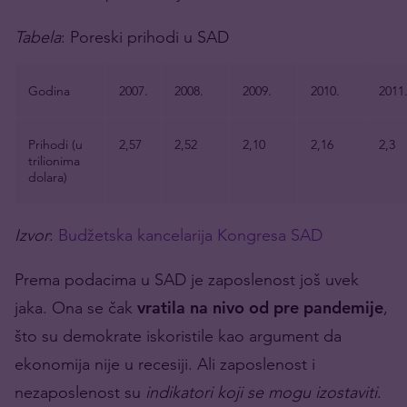
Tabela
: Poreski prihodi u SAD
Godina
2007.
2008.
2009.
2010.
2011
Prihodi (u
2,57
2,52
2,10
2,16
2,3
trilionima
dolara)
Izvor
:
Budžetska kancelarija Kongresa SAD
Prema podacima u SAD je zaposlenost još uvek
jaka. Ona se čak
vratila na nivo od pre pandemije
,
što su demokrate iskoristile kao argument da
ekonomija nije u recesiji. Ali zaposlenost i
nezaposlenost su
indikatori koji se mogu izostaviti
.