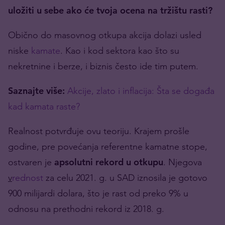
uložiti u sebe ako će tvoja ocena na tržištu rasti?
Obično do masovnog otkupa akcija dolazi usled
niske
kamate
. Kao i kod sektora kao što su
nekretnine i berze, i biznis često ide tim putem.
Saznajte više:
Akcije, zlato i inflacija: Šta se događa
kad kamata raste?
Realnost potvrđuje ovu teoriju. Krajem prošle
godine, pre povećanja referentne kamatne stope,
ostvaren je
apsolutni rekord u otkupu
. Njegova
v
rednost
za celu 2021. g. u SAD iznosila je gotovo
900 milijardi dolara, što je rast od preko 9% u
odnosu na prethodni rekord iz 2018. g.