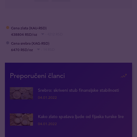
Cena zlata (XAU-RSD)
438804 RSD/oz
- 4212 RSD
Cena srebra (XAG-RSD)
6470 RSD/oz
- 14 RSD
Preporučeni članci
Srebro: skriveni stub finansijske stabilnosti
04.01.2022
Kako zlato spašava ljude od fijaska turske lire
04.01.2022