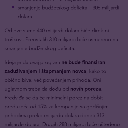
smanjenje budžetskog deficita – 306 milijardi
dolara.
Od ove sume 440 milijardi dolara biće direktni
troškovi. Preostalih 310 milijardi biće usmereno na
smanjenje budžetskog deficita
.
Ideja je da ovaj program
ne bude finansiran
zaduživanjem i štapmanjem novca
, kako to
obično biva, već povećanjem prihoda. Oni
uglavnom treba da dođu od
novih poreza.
Predviđa se da će minimalni porez na dobit
preduzeća od 15% za kompanije sa godišnjim
prihodima preko milijardu dolara doneti 313
milijarde dolara. Drugih 288 milijardi biće ušteđeno