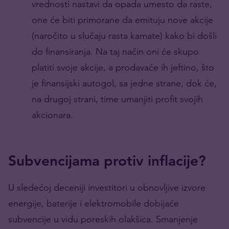
vrednosti nastavi da opada umesto da raste,
one će biti primorane da emituju nove akcije
(naročito u slučaju rasta kamate) kako bi došli
do finansiranja. Na taj način oni će skupo
platiti svoje akcije, a prodavaće ih jeftino, što
je finansijski autogol, sa jedne strane, dok će,
na drugoj strani, time umanjiti profit svojih
akcionara.
Subvencijama protiv inflacije?
U sledećoj deceniji investitori u obnovljive izvore
energije, baterije i elektromobile dobijaće
subvencije u vidu poreskih olakšica. Smanjenje