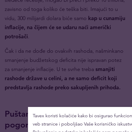
zavisno od toga koliko će teška biti. Imajući to u
vidu, 300 milijardi dolara biće samo
kap u cunamiju
inflacije, na čijem će se udaru naći američki
potrošači
.
Čak i da ne dođe do ovakvih rashoda, našminkano
smanjenje budžetskog deficita nije ispravan potez
za smanjenje inflacije. U te svrhe treba
smanjiti
rashode države u celini, a ne samo deficit koji
predstavlja rashode preko sakupljenih prihoda.
Puštanje mašti na volju
Tavex koristi kolačiće kako bi osigurao funkcio
pogoršava inflaciju
veb stranice i poboljšao Vaše korisničko iskustv