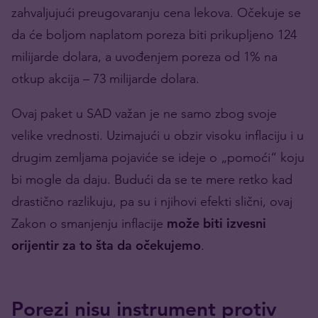
zahvaljujući preugovaranju cena lekova. Očekuje se
da će boljom naplatom poreza biti prikupljeno 124
milijarde dolara, a uvođenjem poreza od 1% na
otkup akcija – 73 milijarde dolara.
Ovaj paket u SAD važan je ne samo zbog svoje
velike vrednosti. Uzimajući u obzir visoku inflaciju i u
drugim zemljama pojaviće se ideje o „pomoći“ koju
bi mogle da daju. Budući da se te mere retko kad
drastično razlikuju, pa su i njihovi efekti slični, ovaj
Zakon o smanjenju inflacije
može biti izvesni
orijentir za to šta da očekujemo
.
Porezi nisu instrument protiv