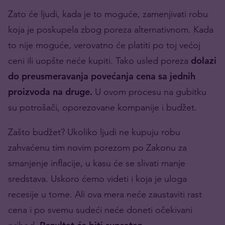
Zato će ljudi, kada je to moguće, zamenjivati robu
koja je poskupela zbog poreza alternativnom. Kada
to nije moguće, verovatno će platiti po toj većoj
ceni ili uopšte neće kupiti. Tako usled poreza
dolazi
do preusmeravanja povećanja cena sa jednih
proizvoda na druge.
U ovom procesu na gubitku
su potrošači, oporezovane kompanije i budžet.
Zašto budžet? Ukoliko ljudi ne kupuju robu
zahvaćenu tim novim porezom po Zakonu za
smanjenje inflacije, u kasu će se slivati manje
sredstava. Uskoro ćemo videti i koja je uloga
recesije u tome. Ali ova mera neće zaustaviti rast
cena i po svemu sudeći neće doneti očekivani