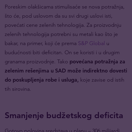
Poreskim olakšicama stimulisaće se nova potražnja,
što će, pod uslovom da su svi drugi uslovi isti,
povećati cene zelenih tehnologija. Za proizvodnju
zelenih tehnologija potrebni su metali kao što je
bakar, na primer, koji će prema
S&P Global
u
budućnosti biti deficitan. On se koristi i u drugim
granama proizvodnje. Tako
povećana potražnja za
zelenim rešenjima u SAD može indirektno dovesti
do poskupljenja robe i usluga,
koje zavise od istih
tih sirovina.
Smanjenje budžetskog deficita
Gotovo polovina sredstava u planu – 306 milijardi