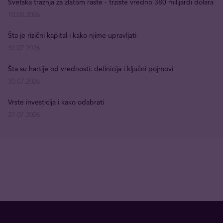
Svetska tražnja za zlatom raste - tržište vredno 380 milijardi dolara
10.08.2026
Šta je rizični kapital i kako njime upravljati
31.07.2026
Šta su hartije od vrednosti: definicija i ključni pojmovi
30.07.2026
Vrste investicija i kako odabrati
27.07.2026