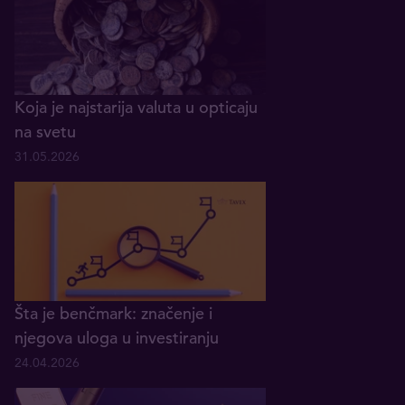
Koja je najstarija valuta u opticaju
na svetu
31.05.2026
Šta je benčmark: značenje i
njegova uloga u investiranju
24.04.2026