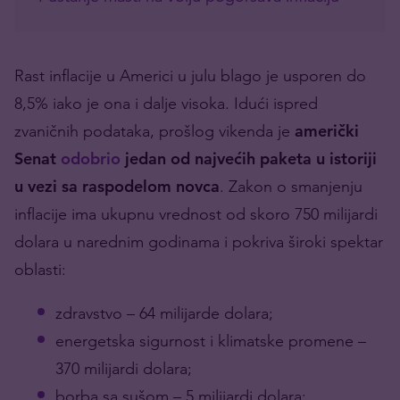
Rast inflacije u Americi u julu blago je usporen do
8,5% iako je ona i dalje visoka. Idući ispred
zvaničnih podataka, prošlog vikenda je
američki
Senat
odobrio
jedan od najvećih paketa u istoriji
u vezi sa raspodelom novca
. Zakon o smanjenju
inflacije ima ukupnu vrednost od skoro 750 milijardi
dolara u narednim godinama i pokriva široki spektar
oblasti:
zdravstvo – 64 milijarde dolara;
energetska sigurnost i klimatske promene –
370 milijardi dolara;
borba sa sušom – 5 milijardi dolara;