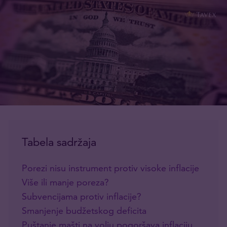
Tabela sadržaja
Porezi nisu instrument protiv visoke inflacije
Više ili manje poreza?
Subvencijama protiv inflacije?
Smanjenje budžetskog deficita
Puštanje mašti na volju pogoršava inflaciju