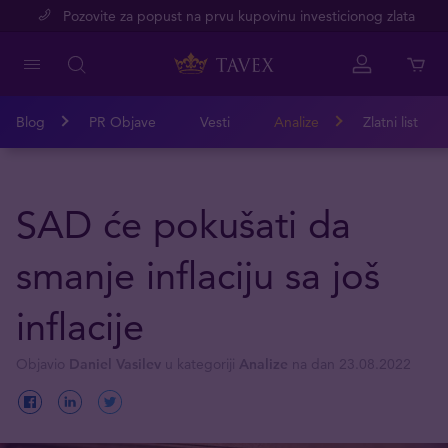
Pozovite za popust na prvu kupovinu investicionog zlata
Blog
PR Objave
Vesti
Analize
Zlatni list
SAD će pokušati da
smanje inflaciju sa još
inflacije
Objavio
Daniel Vasilev
u kategoriji
Analize
na dan 23.08.2022