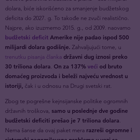
dolara, biće iskorišćeno za smanjenje budžetskog
deficita do 2027. g. To takođe ne zvuči realistično.
Najpre, ako izuzmemo 2015. g., od 2009. naovamo
budžetski deficit
Amerike nije padao ispod 500
milijardi dolara godišnje.
Zahvaljujući tome, u
trenutku pisanja članka
državni dug iznosi preko
30 triliona dolara
.
On za 137%
veći
od bruto
domaćeg proizvoda i beleži najveću vrednost u
istoriji,
čak i u odnosu na Drugi svetski rat.
Zbog te pogrešne kejnsijanske politike ogromnih
državnih troškova,
samo u poslednje dve godine
budžetski deficiti prešao je 7 triliona dolara
.
Nema šanse da ovaj paket mera
razreši ogromne i
sistemski nagomilavane probleme u vezi sa