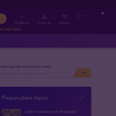
SR
Close
Grafikoni
Prijavi se
Korpa
62 888 6666
ijajte najnovije vesti putem e-maila
Preporučeni članci
Srebro: skriveni stub finansijske