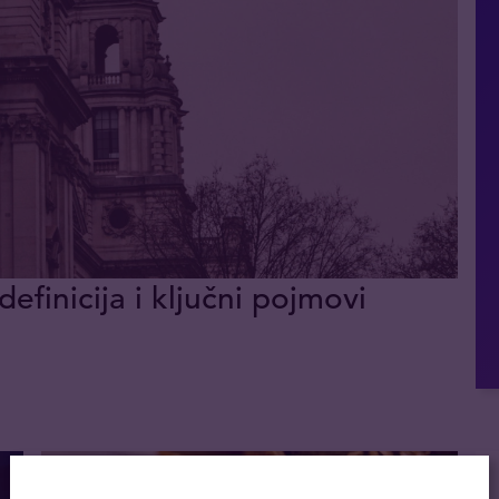
definicija i ključni pojmovi