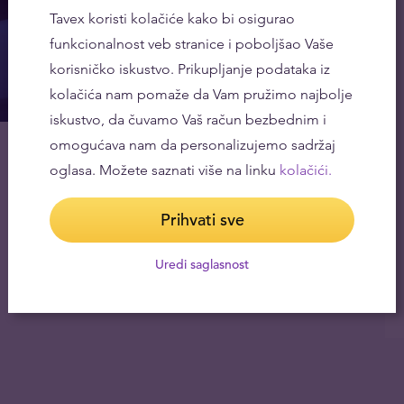
Tavex koristi kolačiće kako bi osigurao
funkcionalnost veb stranice i poboljšao Vaše
korisničko iskustvo. Prikupljanje podataka iz
kolačića nam pomaže da Vam pružimo najbolje
iskustvo, da čuvamo Vaš račun bezbednim i
Svet bez zlatnog standarda – (više od) pet
omogućava nam da personalizujemo sadržaj
decenija kasnije
oglasa. Možete saznati više na linku
kolačići.
16.04.2024
Prihvati sve
Uredi saglasnost