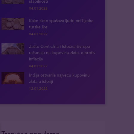
stabilnosti
04.01.2022
Kako zlato spašava ljude od fijaska
turske lire
04.01.2022
Zašto Centralna i Istočna Evropa
računaju na kupovinu zlata, a protiv
inflacije
04.01.2022
Indija ostvarila najveću kupovinu
zlata u istoriji
12.01.2022
Trenutno popularno