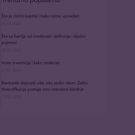
Šta je rizični kapital i kako njime upravljati
31.07.2026
Šta su hartije od vrednosti: definicija i ključni
pojmovi
30.07.2026
Vrste investicija i kako odabrati
27.07.2026
Bankarski depoziti više nisu jedini izbor: Zašto
diverzifikacija postaje novi standard štednje
13.07.2026