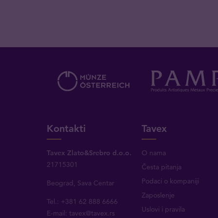
Kontakti
Tavex
Tavex Zlato&Srebro d.o.o.
O nama
21715301
Česta pitanja
Podaci o kompaniji
Beograd, Sava Centar
Zaposlenje
Tel.: +381 62 888 6666
Uslovi i pravila
E-mail:
tavex@tavex.rs