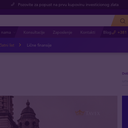
Pozovite za popust na prvu kupovinu investicionog zlata
 nama
Konsultacije
Zaposlenje
Kontakti
Blog
+381 
latni list
Lične finansije
Dob