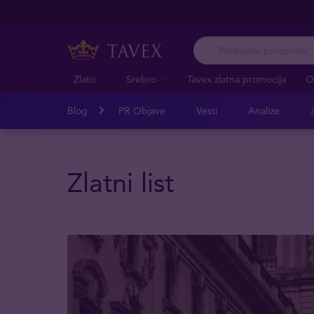
Zlato
Srebro
Tavex zlatna promocija
O
Blog
PR Objave
Vesti
Analize
Z
Zlatni list