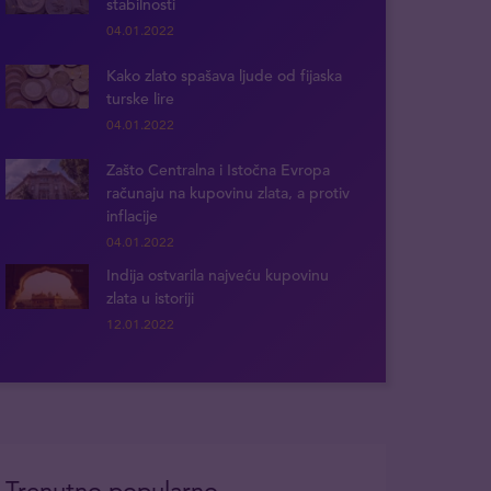
stabilnosti
04.01.2022
Kako zlato spašava ljude od fijaska
turske lire
04.01.2022
Zašto Centralna i Istočna Evropa
računaju na kupovinu zlata, a protiv
inflacije
04.01.2022
Indija ostvarila najveću kupovinu
zlata u istoriji
12.01.2022
Trenutno popularno