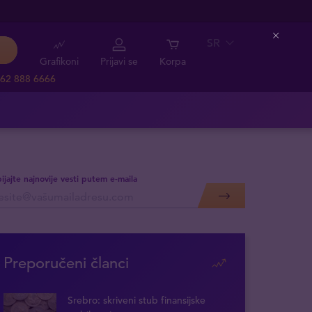
SR
Close
Grafikoni
Prijavi se
Korpa
62 888 6666
ijajte najnovije vesti putem e-maila
Preporučeni članci
Srebro: skriveni stub finansijske