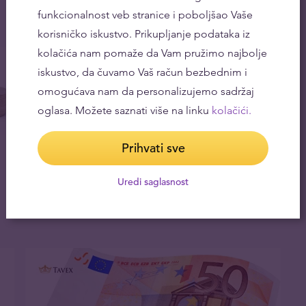
funkcionalnost veb stranice i poboljšao Vaše
29.04.2026
korisničko iskustvo. Prikupljanje podataka iz
kolačića nam pomaže da Vam pružimo najbolje
iskustvo, da čuvamo Vaš račun bezbednim i
omogućava nam da personalizujemo sadržaj
oglasa. Možete saznati više na linku
kolačići.
Prihvati sve
Zašto i kako držati štednju u različitim
Uredi saglasnost
valutama
27.04.2026