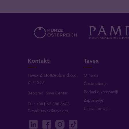
Kontakti
Tavex
Tavex Zlato&Srebro d.o.o.
O nama
21715301
Česta pitanja
Podaci o kompaniji
Beograd, Sava Centar
Zaposlenje
Tel.: +381 62 888 6666
Uslovi i pravila
E-mail:
tavex@tavex.rs