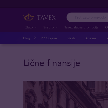
Zlato
Srebro
Tavex zlatna promocija
O
Blog
PR Objave
Vesti
Analize
Z
Lične finansije