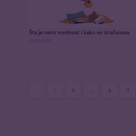
Šta je neto vrednost i kako se izračunava
31.03.2026
1
2
...
6
7