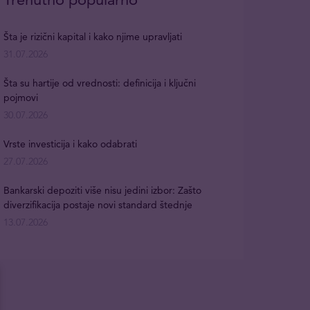
Šta je rizični kapital i kako njime upravljati
31.07.2026
Šta su hartije od vrednosti: definicija i ključni
pojmovi
30.07.2026
Vrste investicija i kako odabrati
27.07.2026
Bankarski depoziti više nisu jedini izbor: Zašto
diverzifikacija postaje novi standard štednje
13.07.2026