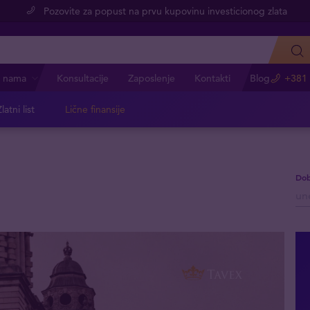
Pozovite za popust na prvu kupovinu investicionog zlata
 nama
Konsultacije
Zaposlenje
Kontakti
Blog
+381 
latni list
Lične finansije
Dob