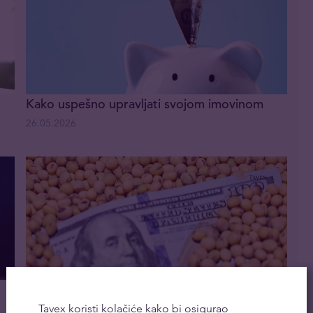
Kako uspešno upravljati svojom imovinom
26.05.2026
Sve o trgovanju fjučersima i fjučers
ugovorima
Tavex koristi kolačiće kako bi osigurao