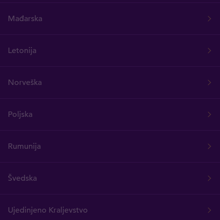
Mađarska
Letonija
Norveška
Poljska
Rumunija
Švedska
Ujedinjeno Kraljevstvo