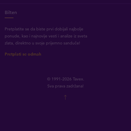
Bilten
Pretplatite se da biste prvi dobijali najbolje
ponude, kao i najnovije vesti i analize iz sveta
zlata, direktno u svoje prijemno sanduče!
Pretplati se odmah
© 1991-2026 Tavex.
Sva prava zadržana!