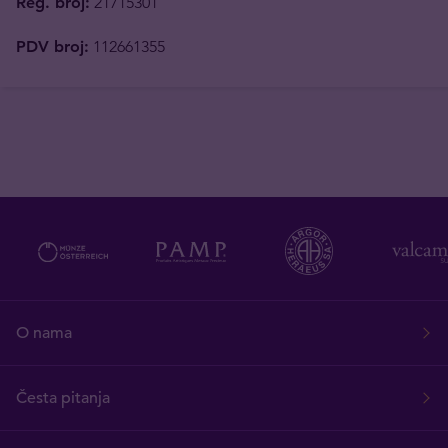
Reg. broj:
21715301
PDV broj:
112661355
O nama
Česta pitanja