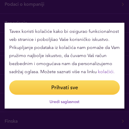
Podaci o kompaniji
Zaposlenje
Tavex koristi kolačiće kako bi osigurao funkcionalnost
veb stranice i poboljšao Vaše korisničko iskustvo.
Uslovi i pravila
Prikupljanje podataka iz kolačića nam pomaže da Vam
pružimo najbolje iskustvo, da čuvamo Vaš račun
bezbednim i omogućava nam da personalizujemo
Bugarska
sadržaj oglasa. Možete saznati više na linku
kolačići.
Danska
Prihvati sve
Uredi saglasnost
Estonija
Finska