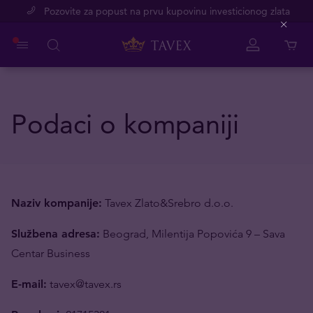
Pozovite za popust na prvu kupovinu investicionog zlata
Close
Podaci o kompaniji
Naziv kompanije:
Tavex Zlato&Srebro d.o.o.
Službena adresa:
Beograd, Milentija Popovića 9 – Sava
Centar Business
E-mail:
tavex@tavex.rs