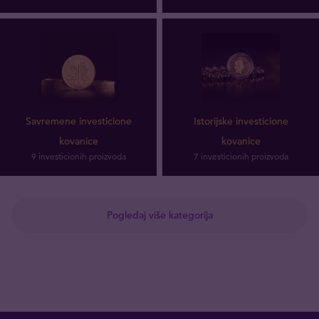
Savremene investicione
Istorijske investicione
kovanice
kovanice
9 investicionih proizvoda
7 investicionih proizvoda
Pogledaj više kategorija