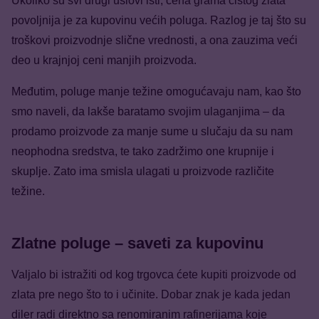
Ukoliko su svi drugi uslovi isti, cena grama čistog zlata
povoljnija je za kupovinu većih poluga. Razlog je taj što su
troškovi proizvodnje slične vrednosti, a ona zauzima veći
deo u krajnjoj ceni manjih proizvoda.
Međutim, poluge manje težine omogućavaju nam, kao što
smo naveli, da lakše baratamo svojim ulaganjima – da
prodamo proizvode za manje sume u slučaju da su nam
neophodna sredstva, te tako zadržimo one krupnije i
skuplje. Zato ima smisla ulagati u proizvode različite
težine.
Zlatne poluge – saveti za kupovinu
Valjalo bi istražiti od kog trgovca ćete kupiti proizvode od
zlata pre nego što to i učinite. Dobar znak je kada jedan
diler radi direktno sa renomiranim rafinerijama koje