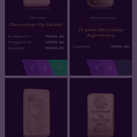
Na stanju
Nema na stanju
Zlatna poluga 10g Valcambi
10 grama zlatna poluga
Argor-Heraeus
150066 din
Prodajemo 1+
149786 din
Prodajemo 10+
143445
din
Kupujemo
143445
din
Kupujemo