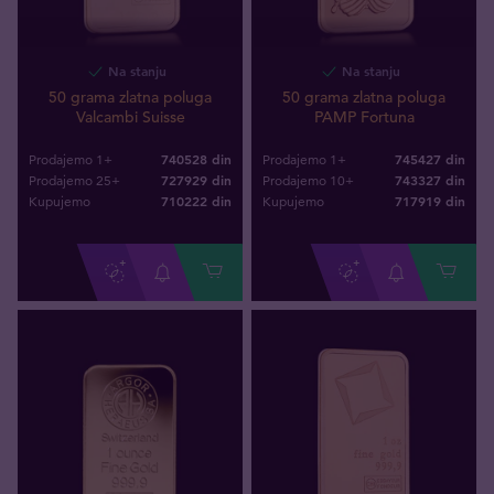
Na stanju
Na stanju
50 grama zlatna poluga
50 grama zlatna poluga
Valcambi Suisse
PAMP Fortuna
740528 din
745427 din
Prodajemo 1+
Prodajemo 1+
727929 din
743327 din
Prodajemo 25+
Prodajemo 10+
710222
din
717919
din
Kupujemo
Kupujemo