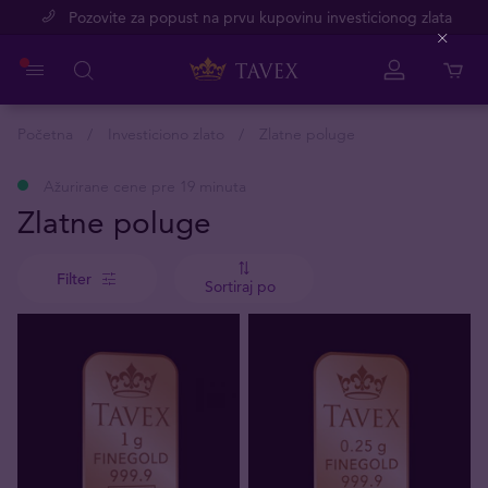
Pozovite za popust na prvu kupovinu investicionog zlata
Close
Početna
Investiciono zlato
Zlatne poluge
Ažurirane cene pre 19 minuta
Zlatne poluge
Filter
Sortiraj po