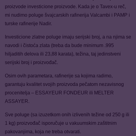
proizvode investicione proizvode. Kada je o Tavex-u reč,
mi nudimo poluge švajcarskih rafinerija Valcambi i PAMP i
turske rafinerije Nadir.
Investicione zlatne poluge imaju serijski broj, a na njima se
navodi i čistoća zlata (treba da bude minimum .995
hiljaditih delova ili 23,88 karata), težina, taj jedinstveni
serijski broj i proizvođač.
Osim ovih parametara, rafinerije sa kojima radimo,
garantuju kvalitet svojih proizvoda pečatom nezavisnog
procenitelja – ESSAYEUR FONDEUR ili MELTER
ASSAYER.
Sve poluge (sa izuzetkom onih izlivenih težine od 250 g ili
1 kg) proizvođač isporučuje u vakuumskim zaštitnim
pakovanjima, koja ne treba otvarati.