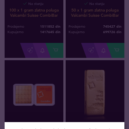
Na stanju
Na stanju
100 x 1 gram zlatna poluga
50 x 1 gram zlatna poluga
Valcambi Suisse CombiBar
Valcambi Suisse CombiBar
1511852 din
745427 din
Prodajemo
Prodajemo
1417645
din
699726
din
Kupujemo
Kupujemo
Na stanju
Na stanju