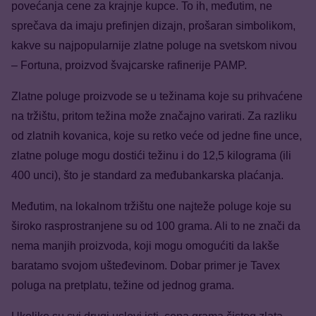
povećanja cene za krajnje kupce. To ih, međutim, ne
sprečava da imaju prefinjen dizajn, prošaran simbolikom,
kakve su najpopularnije zlatne poluge na svetskom nivou
– Fortuna, proizvod švajcarske rafinerije PAMP.
Zlatne poluge proizvode se u težinama koje su prihvaćene
na tržištu, pritom težina može značajno varirati. Za razliku
od zlatnih kovanica, koje su retko veće od jedne fine unce,
zlatne poluge mogu dostići težinu i do 12,5 kilograma (ili
400 unci), što je standard za međubankarska plaćanja.
Međutim, na lokalnom tržištu one najteže poluge koje su
široko rasprostranjene su od 100 grama. Ali to ne znači da
nema manjih proizvoda, koji mogu omogućiti da lakše
baratamo svojom ušteđevinom. Dobar primer je Tavex
poluga na pretplatu, težine od jednog grama.