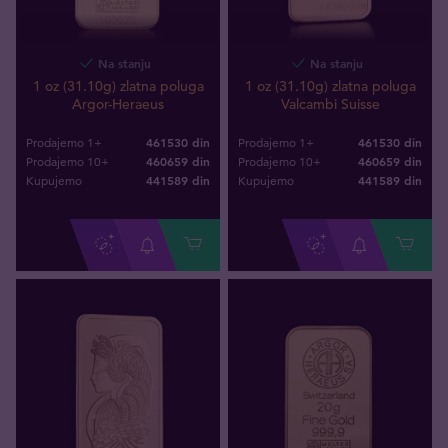
Na stanju
Na stanju
1 oz (31.10g) zlatna poluga
1 oz (31.10g) zlatna poluga
Argor-Heraeus
Valcambi Suisse
461530 din
461530 din
Prodajemo 1+
Prodajemo 1+
460659 din
460659 din
Prodajemo 10+
Prodajemo 10+
441589
din
441589
din
Kupujemo
Kupujemo