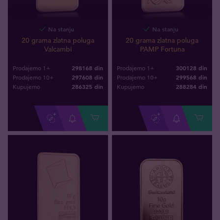
Na stanju
Na stanju
20 grama zlatna poluga
20 grama zlatna poluga
Valcambi
PAMP Fortuna
298168 din
300128 din
Prodajemo 1+
Prodajemo 1+
297608 din
299568 din
Prodajemo 10+
Prodajemo 10+
286325
din
288284
din
Kupujemo
Kupujemo