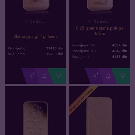
Na stanju
Na stanju
0,25 grama zatna poluga
Tavex
Zlatna poluga 1g Tavex
4584 din
Prodajemo 1+
17498 din
Prodajemo
4549 din
Prodajemo 10+
15953
din
Kupujemo
4163
din
Kupujemo
SPECIJALNA CENA