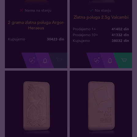
Nema na stanju
Na stanju
Zlatna poluga 2.5g Valcambi
2 grama zlatna poluga Argor-
Heraeus
41402 din
Prodajemo 1+
41332 din
Prodajemo 10+
30423
din
Kupujemo
38032
din
Kupujemo