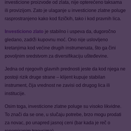
investicione proizvode od zlata, nije opterećeno taksama
ili provizijom. Zato je ulaganje u investicione zlatne poluge
rasprostranjeno kako kod fizičkih, tako i kod pravnih lica.
Investiciono zlato
je stabilno i uspeva da, dugoročno
gledano, zadrži kupovnu moć. Ono nije uslovljeno
kretanjima kod većine drugih instrumenata, što ga čini
povoljnim sredstvom za diversifikaciju ušteđevine.
Jedna od njegovih glavnih prednosti jeste da kod njega ne
postoji rizik druge strane – klijent kupuje stabilan
instrument, čija vrednost ne zavisi od drugog lica ili
institucije.
Osim toga, investicione zlatne poluge su visoko likvidne.
To znači da se one, u slučaju potrebe, brzo mogu prodati
za novac, po unapred jasnoj ceni (bar kada je reč o
renomiranim trgovcima).