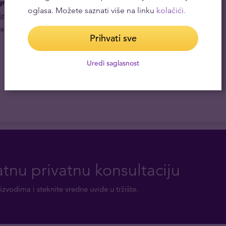
grama je
vredna svoje težine u zlatu
. Argor-Heraeus
oglasa. Možete saznati više na linku
kolačići.
ajprodavanijim zlatnim predmetima u ovom formatu.
a sadržaju finog zlata koji je povezan sa preovlađujućom
Prihvati sve
Uredi saglasnost
tnu privatnu konsultaciju
izvodima i steknite vredne uvide u tržište.