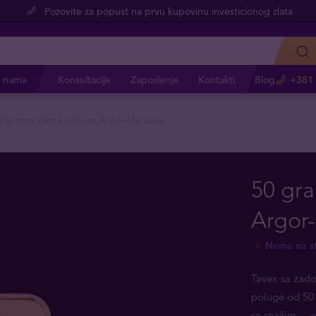
Pozovite za popust na prvu kupovinu investicionog zlata
 nama
Konsultacije
Zaposlenje
Kontakti
Blog
+381 
0 grama zlatna poluga Argor-Heraeus
50 gra
Argor
Nema na s
Tavex sa zado
poluge od 50
sa snažim
... 