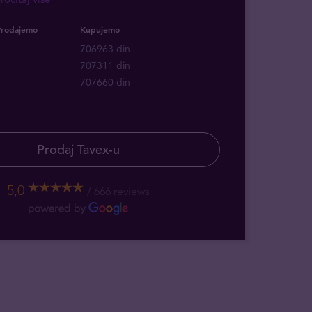
Prodajemo
Kupujemo
706963 din
707311 din
707660 din
Prodaj Tavex-u
5,0
666 reviews