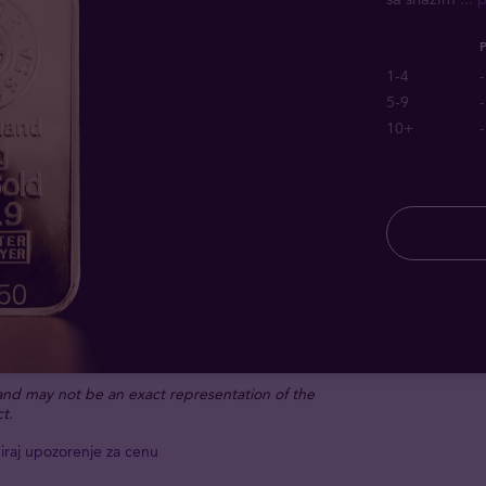
1-4
-
5-9
-
10+
-
 and may not be an exact representation of the
t.
iraj upozorenje za cenu