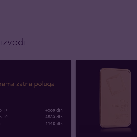
izvodi
rama zatna poluga
o 1+
4568 din
o 10+
4533 din
o
4148
din