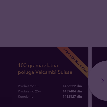
SPECIJALNA CENA
100 grama zlatna
poluga Valcambi Suisse
Prodajemo 1+
1456222 din
Prodajemo 25+
1439484 din
Kupujemo
1412527
din