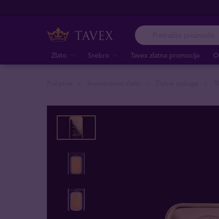
Zlato
Srebro
Tavex zlatna promocija
O
Početna
Investiciono zlato
Zlatne poluge
5