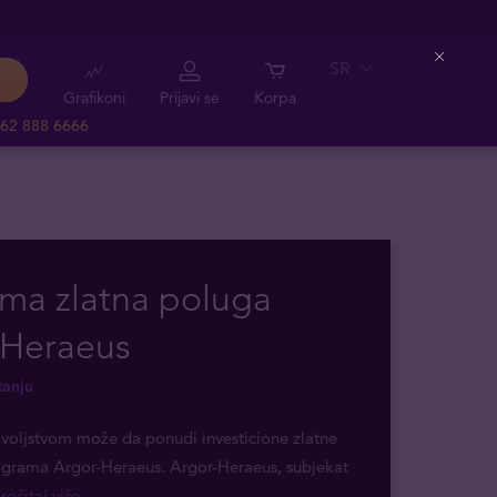
SR
Close
Grafikoni
Prijavi se
Korpa
62 888 6666
ma zlatna poluga
-Heraeus
tanju
voljstvom može da ponudi investicione zlatne
 grama Argor-Heraeus. Argor-Heraeus, subjekat
pročitaj više