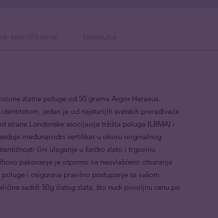
ke specifikacije
Isporuka
ticione zlatne poluge od 50 grama Argor-Heraeus.
identitetom, jedan je od najstarijih svetskih prerađivača
od strane Londonske asocijacije tržišta poluga (LBMA) i
seduje međunarodni sertifikat u okviru originalnog
tentičnosti čini ulaganje u fizičko zlato i trgovinu
ovo pakovanje je otporno na neovlašćeno otvaranje
ne poluge i osigurava pravilno postupanje sa vašom
ličine sadrži 50g čistog zlata, što nudi povoljnu cenu po