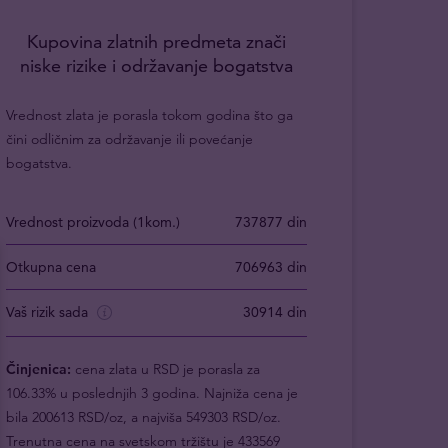
Kupovina zlatnih predmeta znači
niske rizike i održavanje bogatstva
Vrednost zlata je porasla tokom godina što ga
čini odličnim za održavanje ili povećanje
bogatstva.
Vrednost proizvoda (1kom.)
737877 din
Otkupna cena
706963 din
Vaš rizik sada
30914 din
Činjenica:
cena zlata u RSD je porasla za
106.33% u poslednjih 3 godina. Najniža cena je
bila 200613 RSD/oz, a najviša 549303 RSD/oz.
Trenutna cena na svetskom tržištu je 433569