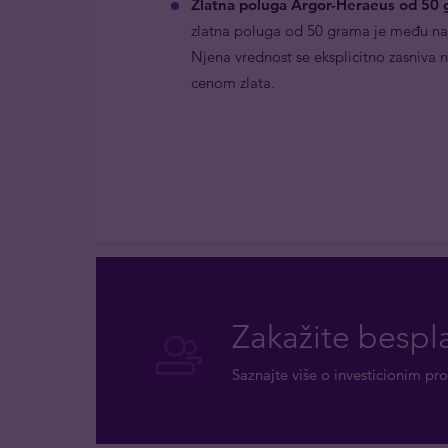
Zlatna poluga Argor-Heraeus od 50 
zlatna poluga od 50 grama je među n
Njena vrednost se eksplicitno zasniva n
cenom zlata.
Zakažite bespla
Saznajte više o investicionim pro