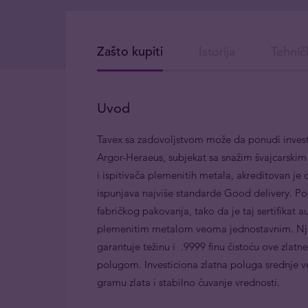
Zašto kupiti
Istorija
Tehnič
Uvod
Tavex sa zadovoljstvom može da ponudi inves
Argor-Heraeus, subjekat sa snažim švajcarskim 
i ispitivača plemenitih metala, akreditovan je 
ispunjava najviše standarde Good delivery. Po
fabričkog pakovanja, tako da je taj sertifikat au
plemenitim metalom veoma jednostavnim. Njih
garantuje težinu i .9999 finu čistoću ove zlat
polugom. Investiciona zlatna poluga srednje ve
gramu zlata i stabilno čuvanje vrednosti.