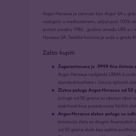
Argor-Heraeus je osnovan kao Argor SA u gradu
nastupilo u međuvremenu, uključujući 100% ak
potom podelu 1986. godine između UBS-a i n
Heraeus SA. Sedište kovnice je sada u gradu M
Zašto kupiti
Zagarantovana je
.9999 fina čistoća 
Argor-Heraeus nadgleda LBMA (Londonska
standard kvaliteta i čistoće njihovih zl
Zlatna poluga Argor-Heraeus od 50 
poluge od 50 grama su idealan izbor za
stabilnost kroz posedovanje fizičkih zla
Argor-Heraeus zlatne poluge su odlič
korelacija zlata sa drugim finansijsk
od 50 grama služe kao zaštita portfolija