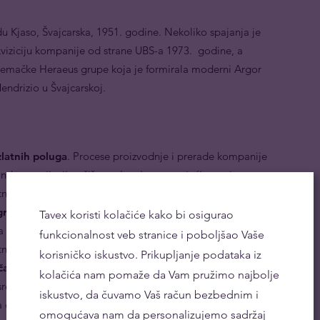
 Kjaso, Švajcarska, 1951. godine. Nekoliko spajanja je
viziciju kompanije od strane UBS-a 1973. godine, a
emačke Heraeus grupe koja je formirala moderni Argor
endrizio u Švajcarskoj.
zlatnih poluga
. Procese proizvodnje i prerade kompanije
 asocijacija tržišta poluga), garantujući strogi
atnih poluga.
grama je ekvivalent
štednji
.
Argor-Heraeus zlatne
Tavex koristi kolačiće kako bi osigurao
 svakog dugoročnog štedišu koji ceni sigurnost i
funkcionalnost veb stranice i poboljšao Vaše
tnih poluga.
korisničko iskustvo. Prikupljanje podataka iz
an način da diversifikujete svoj portfolio
. Niska
kolačića nam pomaže da Vam pružimo najbolje
im sredstvima omogućava da Argor-Heraeus zlatne poluge
iskustvo, da čuvamo Vaš račun bezbednim i
 od tržišnog rizika.
omogućava nam da personalizujemo sadržaj