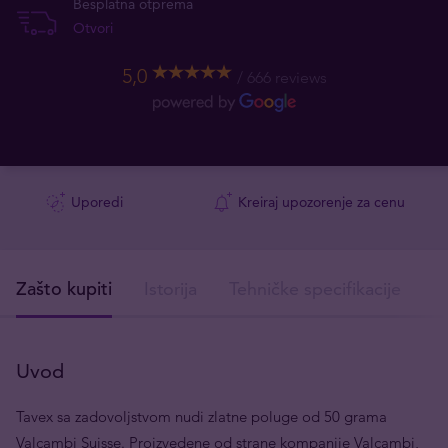
Besplatna otprema
Otvori
5,0
666 reviews
Uporedi
Kreiraj upozorenje za cenu
Zašto kupiti
Istorija
Tehničke specifikacije
I
Uvod
Tavex sa zadovoljstvom nudi zlatne poluge od 50 grama
Valcambi Suisse. Proizvedene od strane kompanije Valcambi,