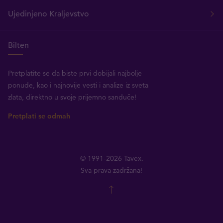
Ujedinjeno Kraljevstvo
Bilten
Pretplatite se da biste prvi dobijali najbolje
ponude, kao i najnovije vesti i analize iz sveta
zlata, direktno u svoje prijemno sanduče!
Pretplati se odmah
© 1991-2026 Tavex.
Sva prava zadržana!