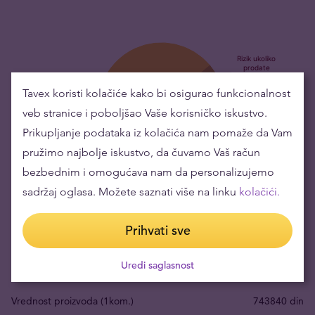
Tavex koristi kolačiće kako bi osigurao funkcionalnost
veb stranice i poboljšao Vaše korisničko iskustvo.
Prikupljanje podataka iz kolačića nam pomaže da Vam
pružimo najbolje iskustvo, da čuvamo Vaš račun
bezbednim i omogućava nam da personalizujemo
Kupovina zlatnih predmeta znači niske rizike i
sadržaj oglasa. Možete saznati više na linku
kolačići.
održavanje bogatstva
Prihvati sve
Vrednost zlata je porasla tokom godina što ga čini odličnim za
održavanje ili povećanje bogatstva.
Uredi saglasnost
Vrednost proizvoda (1kom.)
743840 din