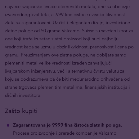
najveće švajcarske livnice plemenitih metala, one su obeležje
izvanrednog kvaliteta, a .999 fine čistoće i visoka likvidnost
zlata su zagarantovani. Uz čist i elegantan dizajn, investicione
zlatne poluge od 50 grama Valcambi Suisse su savršen izbor za
one koji traže izuzetan zlatni proizvod koji nudi najbolju
vrednost kada se uzmu u obzir likvidnost, prenosivost i cena po
gramu. Preuzimanjem ove zlatne poluge, ne dobijate samo
plemeniti metal velike vrednosti izrađen zahvaljujući
švajcarskom inženjerstvu, već i alternativnu čvrstu valutu za
koju se podrazumeva da će biti međunarodno prihvaćena od
strane trgovaca plemenitim metalima, finansijskih institucija i
sličnih investitora.
Zašto kupiti
Zagarantovana je 9999 fina čistoća zlatnih poluga.
Procese proizvodnje i prerade kompanije Valcambi