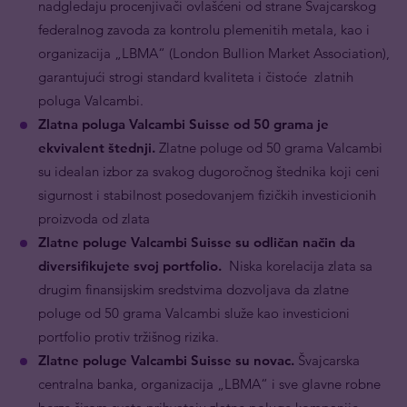
nadgledaju procenjivači ovlašćeni od strane Švajcarskog
federalnog zavoda za kontrolu plemenitih metala, kao i
organizacija „LBMA“ (London Bullion Market Association),
garantujući strogi standard kvaliteta i čistoće zlatnih
poluga Valcambi.
Zlatna poluga Valcambi Suisse od 50 grama je
ekvivalent štednji.
Zlatne poluge od 50 grama Valcambi
su idealan izbor za svakog dugoročnog štednika koji ceni
sigurnost i stabilnost posedovanjem fizičkih investicionih
proizvoda od zlata
Zlatne poluge Valcambi Suisse su odličan način da
diversifikujete svoj portfolio.
Niska korelacija zlata sa
drugim finansijskim sredstvima dozvoljava da zlatne
poluge od 50 grama Valcambi služe kao investicioni
portfolio protiv tržišnog rizika.
Zlatne poluge Valcambi Suisse su novac.
Švajcarska
centralna banka, organizacija „LBMA“ i sve glavne robne