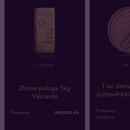
Na stanju
Na 
1 oz zlatn
Zlatna poluga 1kg
Južnoafričk
Valcambi
Prodajemo
Prodajemo
14483055 din
Kupujemo