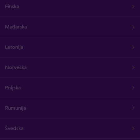
Finska
Mađarska
Letonija
Norveška
Poljska
Rumunija
Švedska