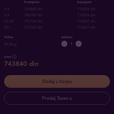
Prodajemo
Kupujemo
1-4
743840 din
712564 din
5-9
742785 din
712916 din
10-24
741730 din
713267 din
25+
731185 din
713267 din
Težina
Količina
50.00 g
Cena
743840 din
Dodaj u korpu
Prodaj Tavex-u