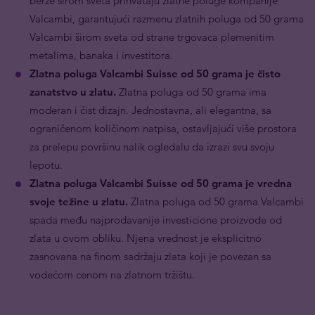
berze širom sveta prihvataju zlatne poluge kompanije
Valcambi, garantujući razmenu zlatnih poluga od 50 grama
Valcambi širom sveta od strane trgovaca plemenitim
metalima, banaka i investitora.
Zlatna poluga Valcambi Suisse od 50 grama je čisto
zanatstvo u zlatu.
Zlatna poluga od 50 grama ima
moderan i čist dizajn. Jednostavna, ali elegantna, sa
ograničenom količinom natpisa, ostavljajući više prostora
za prelepu površinu nalik ogledalu da izrazi svu svoju
lepotu.
Zlatna poluga Valcambi Suisse od 50 grama je vredna
svoje težine u zlatu.
Zlatna poluga od 50 grama Valcambi
spada među najprodavanije investicione proizvode od
zlata u ovom obliku. Njena vrednost je eksplicitno
zasnovana na finom sadržaju zlata koji je povezan sa
vodećom cenom na zlatnom tržištu.