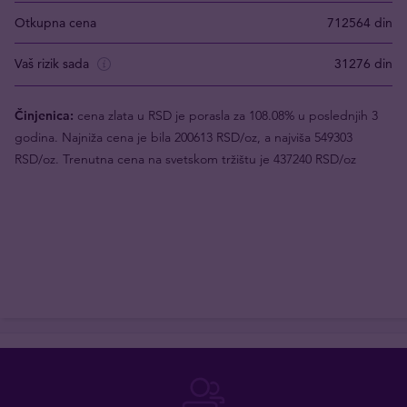
Otkupna cena
712564 din
Vaš rizik sada
31276 din
Činjenica:
cena zlata u RSD je porasla za 108.08% u poslednjih 3
godina. Najniža cena je bila 200613 RSD/oz, a najviša 549303
RSD/oz. Trenutna cena na svetskom tržištu je 437240 RSD/oz