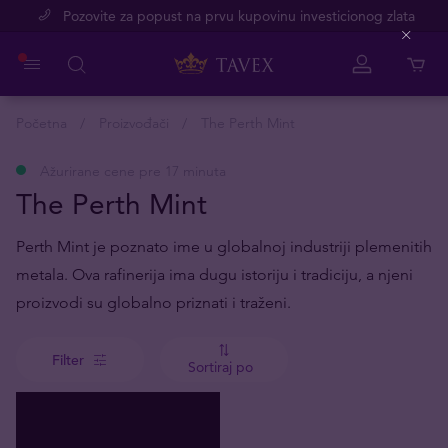
Pozovite za popust na prvu kupovinu investicionog zlata
Close
Početna
Proizvođači
The Perth Mint
Ažurirane cene pre 17 minuta
The Perth Mint
Perth Mint je poznato ime u globalnoj industriji plemenitih
metala. Ova rafinerija ima dugu istoriju i tradiciju, a njeni
proizvodi su globalno priznati i traženi.
Filter
Sortiraj po