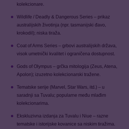
kolekcionare.
Wildlife / Deadly & Dangerous Series – prikaz
australijskih životinja (npr. tasmanijski đavo,
krokodil); niska tiraža.
Coat of Arms Series – grbovi australijskih država,
visok umetnički kvalitet i ograničena dostupnost.
Gods of Olympus – grčka mitologija (Zeus, Atena,
Apolon); izuzetno kolekcionarski tražene.
Tematske serije (Marvel, Star Wars, itd.) – u
saradnji sa Tuvalu; popularne među mlađim
kolekcionarima.
Ekskluzivna izdanja za Tuvalu i Niue – razne
tematske i istorijske kovanice sa niskim tiražima.