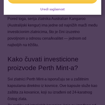
proizvodi Perth Mint-a ispunjavaju najviše standarde u
industriji fizičkog investicionog zlata.
Uredi saglasnost
Pored toga, serija zlatnika Australian Kangaroo
(Australijski kengur) ima jedne od najnižih marži među
investicionim zlatnicima, što je čini izuzetno
povoljnom u odnosu cena/kvalitet — jednom od
najboljih na tržištu.
Kako čuvati investicione
proizvode Perth Mint-a?
Svi zlatnici Perth Mint-a isporučuju se u zaštitnim
kapsulama direktno iz kovnice. Ove kapsule služe kao
zaštita za kovanice, koji su izrađeni od 24-karatnog
čistog zlata.