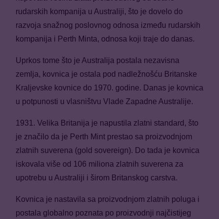
rudarskih kompanija u Australiji, što je dovelo do
razvoja snažnog poslovnog odnosa između rudarskih
kompanija i Perth Minta, odnosa koji traje do danas.
Uprkos tome što je Australija postala nezavisna
zemlja, kovnica je ostala pod nadležnošću Britanske
Kraljevske kovnice do 1970. godine. Danas je kovnica
u potpunosti u vlasništvu Vlade Zapadne Australije.
1931. Velika Britanija je napustila zlatni standard, što
je značilo da je Perth Mint prestao sa proizvodnjom
zlatnih suverena (gold sovereign). Do tada je kovnica
iskovala više od 106 miliona zlatnih suverena za
upotrebu u Australiji i širom Britanskog carstva.
Kovnica je nastavila sa proizvodnjom zlatnih poluga i
postala globalno poznata po proizvodnji najčistijeg