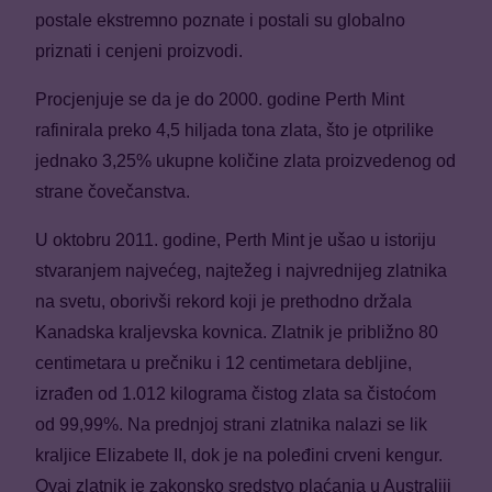
postale ekstremno poznate i postali su globalno
priznati i cenjeni proizvodi.
Procjenjuje se da je do 2000. godine Perth Mint
rafinirala preko 4,5 hiljada tona zlata, što je otprilike
jednako 3,25% ukupne količine zlata proizvedenog od
strane čovečanstva.
U oktobru 2011. godine, Perth Mint je ušao u istoriju
stvaranjem najvećeg, najtežeg i najvrednijeg zlatnika
na svetu, oborivši rekord koji je prethodno držala
Kanadska kraljevska kovnica. Zlatnik je približno 80
centimetara u prečniku i 12 centimetara debljine,
izrađen od 1.012 kilograma čistog zlata sa čistoćom
od 99,99%. Na prednjoj strani zlatnika nalazi se lik
kraljice Elizabete II, dok je na poleđini crveni kengur.
Ovaj zlatnik je zakonsko sredstvo plaćanja u Australiji