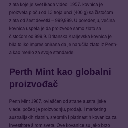
zlata koje je svet ikada video. 1957. kovnica je
proizvela ploču od 13 troja unci (400 g) sa čistoćom
zlata od šest devetki – 999,999. U poređenju, većina
kovnica uspela je da proizvede samo zlato sa
čistoćom od 999,9. Britanska Kraljevska kovnica je
bila toliko impresionirana da je naručila zlato iz Perth-
a kao merilo za svoje standarde.
Perth Mint kao globalni
proizvođač
Perth Mint 1987, ovlašćen od strane australijske
vlade, počeo je proizvodnju, prodaju i marketing
australijskih zlatnih, srebrnih i platinastih kovanica za
investitore širom sveta. Ove kovanice su jako brzo