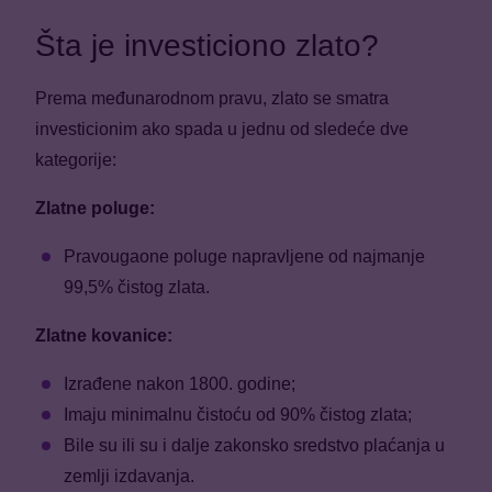
Šta je investiciono zlato?
Prema međunarodnom pravu, zlato se smatra
investicionim ako spada u jednu od sledeće dve
kategorije:
Zlatne poluge:
Pravougaone poluge napravljene od najmanje
99,5% čistog zlata.
Zlatne kovanice:
Izrađene nakon 1800. godine;
Imaju minimalnu čistoću od 90% čistog zlata;
Bile su ili su i dalje zakonsko sredstvo plaćanja u
zemlji izdavanja.