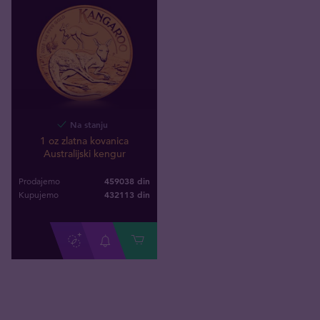
Na stanju
1 oz zlatna kovanica
Australijski kengur
459038 din
Prodajemo
432113
din
Kupujemo