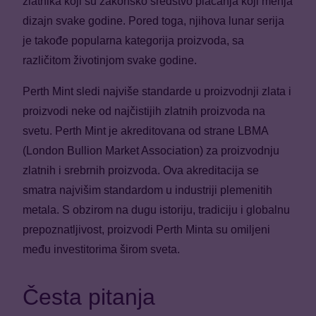
zlatnika koji su zakonsko sredstvo plaćanja koji menja
dizajn svake godine. Pored toga, njihova lunar serija
je takođe popularna kategorija proizvoda, sa
različitom životinjom svake godine.
Perth Mint sledi najviše standarde u proizvodnji zlata i
proizvodi neke od najčistijih zlatnih proizvoda na
svetu. Perth Mint je akreditovana od strane LBMA
(London Bullion Market Association) za proizvodnju
zlatnih i srebrnih proizvoda. Ova akreditacija se
smatra najvišim standardom u industriji plemenitih
metala. S obzirom na dugu istoriju, tradiciju i globalnu
prepoznatljivost, proizvodi Perth Minta su omiljeni
među investitorima širom sveta.
Česta pitanja