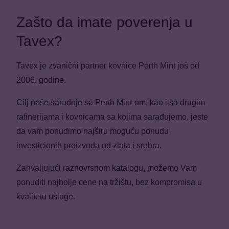
Zašto da imate poverenja u
Tavex?
Tavex je zvanični partner kovnice Perth Mint još od
2006. godine.
Cilj naše saradnje sa Perth Mint-om, kao i sa drugim
rafinerijama i kovnicama sa kojima sarađujemo, jeste
da vam ponudimo najširu moguću ponudu
investicionih proizvoda od zlata i srebra.
Zahvaljujući raznovrsnom katalogu, možemo Vam
ponuditi najbolje cene na tržištu, bez kompromisa u
kvalitetu usluge.