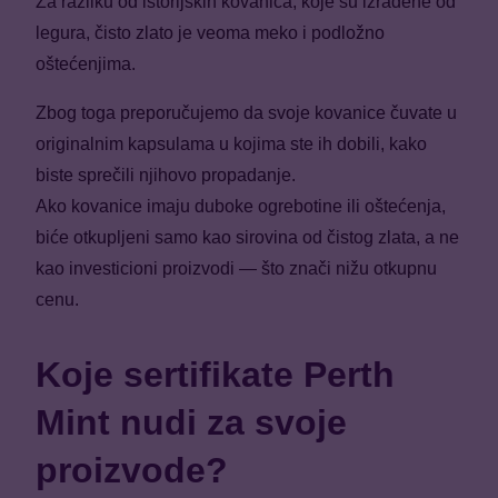
Za razliku od istorijskih kovanica, koje su izrađene od
legura, čisto zlato je veoma meko i podložno
oštećenjima.
Zbog toga preporučujemo da svoje kovanice čuvate u
originalnim kapsulama u kojima ste ih dobili, kako
biste sprečili njihovo propadanje.
Ako kovanice imaju duboke ogrebotine ili oštećenja,
biće otkupljeni samo kao sirovina od čistog zlata, a ne
kao investicioni proizvodi — što znači nižu otkupnu
cenu.
Koje sertifikate Perth
Mint nudi za svoje
proizvode?