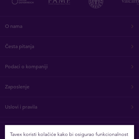
O nama
Česta pitanja
Podaci o kompaniji
Zaposlenje
Uslovi i pravila
Bugarska
Tavex koristi kolačiće kako bi osigurao funkcionalnost