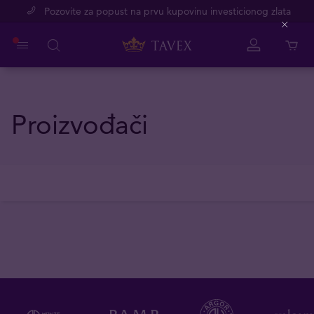
Pozovite za popust na prvu kupovinu investicionog zlata
Close
Proizvođači