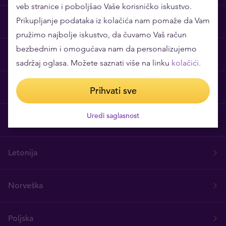
veb stranice i poboljšao Vaše korisničko iskustvo.
Prikupljanje podataka iz kolačića nam pomaže da Vam
Danska
pružimo najbolje iskustvo, da čuvamo Vaš račun
bezbednim i omogućava nam da personalizujemo
Estonija
sadržaj oglasa. Možete saznati više na linku
kolačići.
Finska
Prihvati sve
Uredi saglasnost
Mađarska
Letonija
Norveška
Poljska