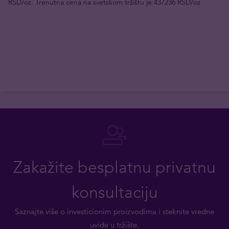
RSD/oz. Trenutna cena na svetskom tržištu je 437236 RSD/oz
Zakažite besplatnu privatnu
konsultaciju
Saznajte više o investicionim proizvodima i steknite vredne
uvide u tržište.