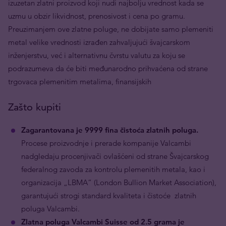
izuzetan zlatni proizvod koji nudi najbolju vrednost kada se
uzmu u obzir likvidnost, prenosivost i cena po gramu.
Preuzimanjem ove zlatne poluge, ne dobijate samo plemeniti
metal velike vrednosti izrađen zahvaljujući švajcarskom
inženjerstvu, već i alternativnu čvrstu valutu za koju se
podrazumeva da će biti međunarodno prihvaćena od strane
trgovaca plemenitim metalima, finansijskih
Zašto kupiti
Zagarantovana je 9999 fina čistoća zlatnih poluga.
Procese proizvodnje i prerade kompanije Valcambi
nadgledaju procenjivači ovlašćeni od strane Švajcarskog
federalnog zavoda za kontrolu plemenitih metala, kao i
organizacija „LBMA“ (London Bullion Market Association),
garantujući strogi standard kvaliteta i čistoće zlatnih
poluga Valcambi.
Zlatna poluga Valcambi Suisse od 2.5 grama je