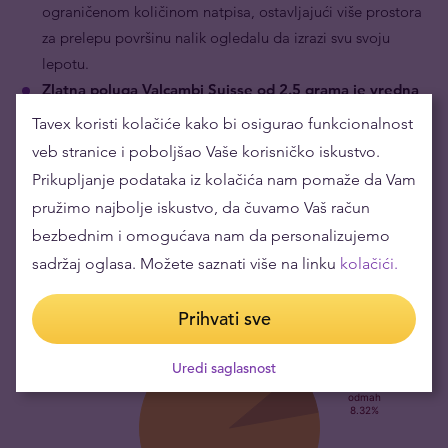
ograničenom količinom natpisa, ostavljajući više prostora
za prelepu površinu nalik ogledalu da izrazi svu svoju
lepotu.
Zlatna poluga Valcambi Suisse od 2.5 grama je vredna
svoje težine u zlatu.
Zlatna poluga od 2.5 grama
Tavex koristi kolačiće kako bi osigurao funkcionalnost
Valcambi spada među najprodavanijim zlatnim
veb stranice i poboljšao Vaše korisničko iskustvo.
predmetima u ovom obliku. Njena vrednost je eksplicitno
Prikupljanje podataka iz kolačića nam pomaže da Vam
zasnovana na finom sadržaju zlata koji je povezan sa
pružimo najbolje iskustvo, da čuvamo Vaš račun
vodećom cenom zlata.
bezbednim i omogućava nam da personalizujemo
sadržaj oglasa. Možete saznati više na linku
kolačići.
Prihvati sve
Uredi saglasnost