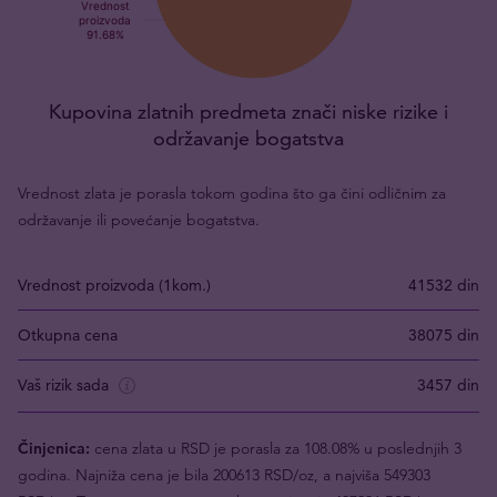
Kupovina zlatnih predmeta znači niske rizike i
održavanje bogatstva
Vrednost zlata je porasla tokom godina što ga čini odličnim za
održavanje ili povećanje bogatstva.
Vrednost proizvoda (1kom.)
41532 din
Otkupna cena
38075 din
Vaš rizik sada
3457 din
Činjenica:
cena zlata u RSD je porasla za 108.08% u poslednjih 3
godina. Najniža cena je bila 200613 RSD/oz, a najviša 549303