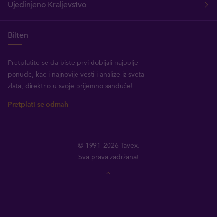
Ujedinjeno Kraljevstvo
Bilten
Pretplatite se da biste prvi dobijali najbolje
ponude, kao i najnovije vesti i analize iz sveta
zlata, direktno u svoje prijemno sanduče!
Pretplati se odmah
© 1991-2026 Tavex.
Sva prava zadržana!