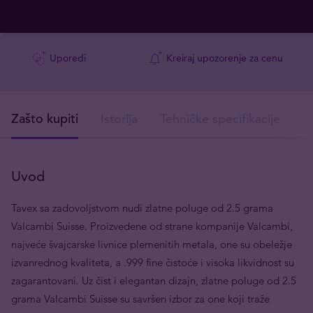
Uporedi
Kreiraj upozorenje za cenu
Zašto kupiti
Istorija
Tehničke specifikacije
I
Uvod
Tavex sa zadovoljstvom nudi zlatne poluge od 2.5 grama
Valcambi Suisse. Proizvedene od strane kompanije Valcambi,
najveće švajcarske livnice plemenitih metala, one su obeležje
izvanrednog kvaliteta, a .999 fine čistoće i visoka likvidnost su
zagarantovani. Uz čist i elegantan dizajn, zlatne poluge od 2.5
grama Valcambi Suisse su savršen izbor za one koji traže