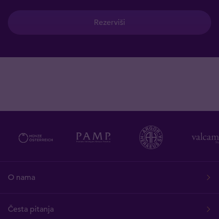
Rezerviši
O nama
Česta pitanja