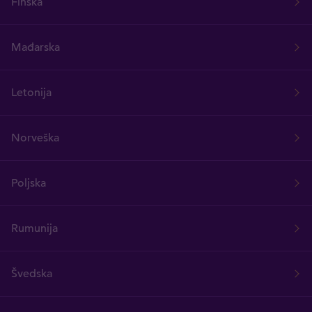
Finska
Mađarska
Letonija
Norveška
Poljska
Rumunija
Švedska