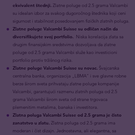
ekvivalent štednji.
Zlatne poluge od 2.5 grama Valcambi
su idealan izbor za svakog dugoročnog štednika koji ceni
sigurnost i stabilnost posedovanjem fizičkih zlatnih poluga.
Zlatne poluge Valcambi Suisse su odličan način da
diversifikujete svoj portfolio.
Niska korelacija zlata sa
drugim finansijskim sredstvima dozvoljava da zlatne
poluge od 2.5 grama Valcambi služe kao investicioni
portfolio protiv tržišnog rizika.
Zlatne poluge Valcambi Suisse su novac.
Švajcarska
centralna banka, organizacija „LBMA“ i sve glavne robne
berze širom sveta prihvataju zlatne poluge kompanije
Valcambi, garantujući razmenu zlatnih poluga od 2.5
grama Valcambi širom sveta od strane trgovaca
plemenitim metalima, banaka i investitora.
Zlatna poluga Valcambi Suisse od 2.5 grama je čisto
zanatstvo u zlatu.
Zlatna poluga od 2.5 grama ima
moderan i čist dizajn. Jednostavna, ali elegantna, sa