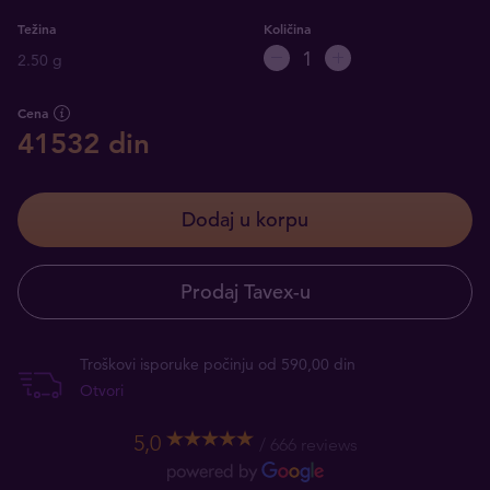
Težina
Količina
2.50 g
Cena
41532 din
Dodaj u korpu
Prodaj Tavex-u
Troškovi isporuke počinju od 590,00 din
Otvori
5,0
666 reviews