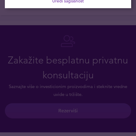
Uredi saglasnost
Zakažite besplatnu privatnu
konsultaciju
Saznajte više o investicionim proizvodima i steknite vredne
uvide u tržište.
Rezerviši