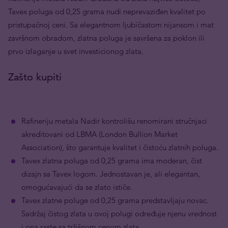
Tavex poluga od 0,25 grama nudi neprevaziđen kvalitet po
pristupačnoj ceni. Sa elegantnom ljubičastom nijansom i mat
završnom obradom, zlatna poluga je savršena za poklon ili
prvo izlaganje u svet investicionog zlata.
Zašto kupiti
Rafineriju metala Nadir kontrolišu renomirani stručnjaci
akreditovani od LBMA (London Bullion Market
Association), što garantuje kvalitet i čistoću zlatnih poluga.
Tavex zlatna poluga od 0,25 grama ima moderan, čist
dizajn sa Tavex logom. Jednostavan je, ali elegantan,
omogućavajući da se zlato ističe.
Tavex zlatne poluge od 0,25 grama predstavljaju novac.
Sadržaj čistog zlata u ovoj polugi određuje njenu vrednost
i ona raste sa tržišnom cenom zlata.