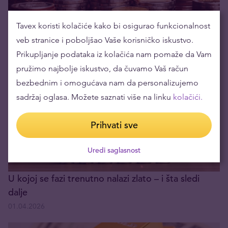
Tavex koristi kolačiće kako bi osigurao funkcionalnost
Hormuški moreuz menja globalna tržišta
veb stranice i poboljšao Vaše korisničko iskustvo.
22.04.2026
Prikupljanje podataka iz kolačića nam pomaže da Vam
pružimo najbolje iskustvo, da čuvamo Vaš račun
bezbednim i omogućava nam da personalizujemo
sadržaj oglasa. Možete saznati više na linku
kolačići.
Prihvati sve
Uredi saglasnost
U kojoj se fazi trenutno nalazi zlato – i šta sledi
dalje
01.04.2026