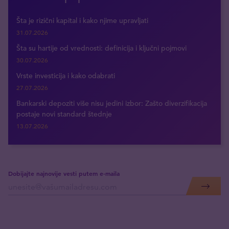
Šta je rizični kapital i kako njime upravljati
31.07.2026
Šta su hartije od vrednosti: definicija i ključni pojmovi
30.07.2026
Vrste investicija i kako odabrati
27.07.2026
Bankarski depoziti više nisu jedini izbor: Zašto diverzifikacija
postaje novi standard štednje
13.07.2026
Dobijajte najnovije vesti putem e-maila