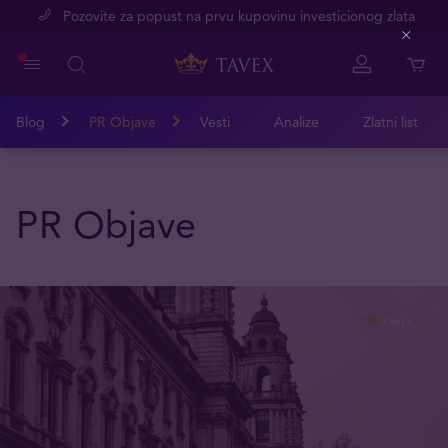
Pozovite za popust na prvu kupovinu investicionog zlata
Close
Blog
PR Objave
Vesti
Analize
Zlatni list
PR Objave