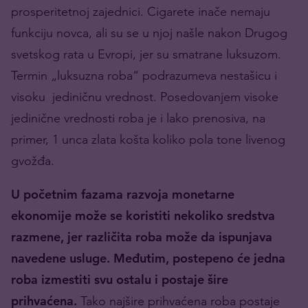
prosperitetnoj zajednici. Cigarete inače nemaju
funkciju novca, ali su se u njoj našle nakon Drugog
svetskog rata u Evropi, jer su smatrane luksuzom.
Termin „luksuzna roba“ podrazumeva nestašicu i
visoku jediničnu vrednost. Posedovanjem visoke
jedinične vrednosti roba je i lako prenosiva, na
primer, 1 unca zlata košta koliko pola tone livenog
gvožđa.
U početnim fazama razvoja monetarne
ekonomije može se koristiti nekoliko sredstva
razmene, jer različita roba može da ispunjava
navedene usluge. Međutim, postepeno će jedna
roba izmestiti svu ostalu i postaje šire
prihvaćena.
Tako najšire prihvaćena roba postaje