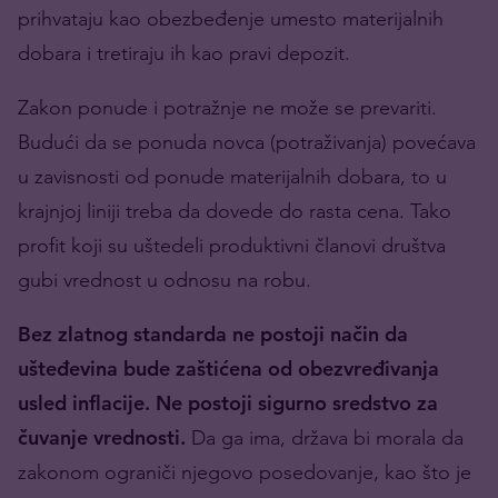
prihvataju kao obezbeđenje umesto materijalnih
dobara i tretiraju ih kao pravi depozit.
Zakon ponude i potražnje ne može se prevariti.
Budući da se ponuda novca (potraživanja) povećava
u zavisnosti od ponude materijalnih dobara, to u
krajnjoj liniji treba da dovede do rasta cena. Tako
profit koji su uštedeli produktivni članovi društva
gubi vrednost u odnosu na robu.
Bez zlatnog standarda ne postoji način da
ušteđevina bude zaštićena od obezvređivanja
usled inflacije.
Ne postoji sigurno sredstvo za
čuvanje vrednosti.
Da ga ima, država bi morala da
zakonom ograniči njegovo posedovanje
, kao što je