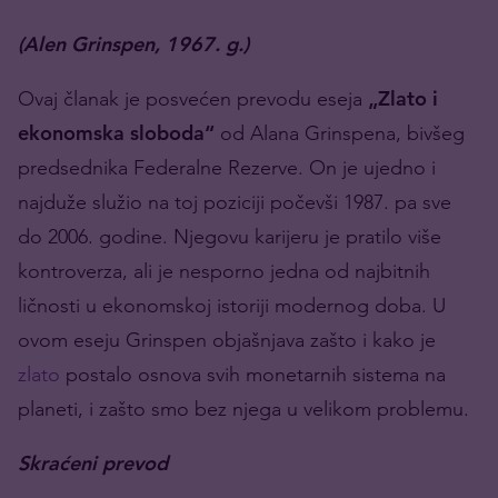
(Alen Grinspen, 1967. g.)
Ovaj članak je posvećen prevodu eseja
„Zlato i
ekonomska sloboda“
od Alana Grinspena, bivšeg
predsednika Federalne Rezerve. On je ujedno i
najduže služio na toj poziciji počevši 1987. pa sve
do 2006. godine. Njegovu karijeru je pratilo više
kontroverza, ali je nesporno jedna od najbitnih
ličnosti u ekonomskoj istoriji modernog doba. U
ovom eseju Grinspen objašnjava zašto i kako je
zlato
postalo osnova svih monetarnih sistema na
planeti, i zašto smo bez njega u velikom problemu.
Skraćeni prevod