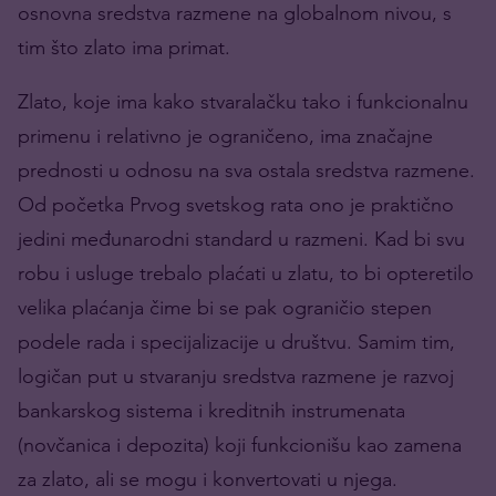
osnovna sredstva razmene na globalnom nivou, s
tim što zlato ima primat.
Zlato, koje ima kako stvaralačku tako i funkcionalnu
primenu i relativno je ograničeno, ima značajne
prednosti u odnosu na sva ostala sredstva razmene.
Od početka Prvog svetskog rata ono je praktično
jedini međunarodni standard u razmeni
. Kad bi svu
robu i usluge trebalo plaćati u zlatu, to bi opteretilo
velika plaćanja čime bi se pak ograničio stepen
podele rada i specijalizacije u društvu. Samim tim,
logičan put u stvaranju sredstva razmene je razvoj
bankarskog sistema i kreditnih instrumenata
(novčanica i depozita) koji funkcionišu kao zamena
za zlato, ali se mogu i konvertovati u njega.