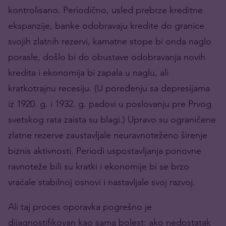
kontrolisano. Periodično, usled prebrze kreditne
ekspanzije, banke odobravaju kredite do granice
svojih zlatnih rezervi, kamatne stope bi onda naglo
porasle, došlo bi do obustave odobravanja novih
kredita i ekonomija bi zapala u naglu, ali
kratkotrajnu recesiju. (U poređenju sa depresijama
iz 1920. g. i 1932. g. padovi u poslovanju pre Prvog
svetskog rata zaista su blagi.) Upravo su ograničene
zlatne rezerve zaustavljale neuravnoteženo širenje
biznis aktivnosti. Periodi uspostavljanja ponovne
ravnoteže bili su kratki i ekonomije bi se brzo
vraćale stabilnoj osnovi i nastavljale svoj razvoj.
Ali taj proces oporavka pogrešno je
dijagnostifikovan kao sama bolest: ako nedostatak