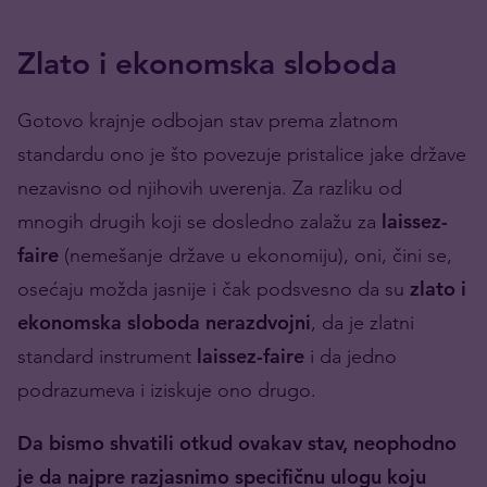
Zlato i ekonomska sloboda
Gotovo krajnje odbojan stav prema zlatnom
standardu ono je što povezuje pristalice jake države
nezavisno od njihovih uverenja. Za razliku od
mnogih drugih koji se dosledno zalažu za
laissez-
faire
(nemešanje države u ekonomiju), oni, čini se,
osećaju možda jasnije i čak podsvesno da su
zlato i
ekonomska sloboda nerazdvojni
, da je zlatni
standard instrument
laissez-faire
i da jedno
podrazumeva i iziskuje ono drugo.
Da bismo shvatili otkud ovakav stav, neophodno
je da najpre razjasnimo specifičnu ulogu koju