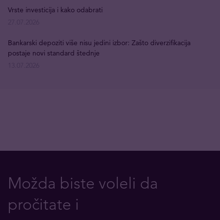
Vrste investicija i kako odabrati
27.07.2026
Bankarski depoziti više nisu jedini izbor: Zašto diverzifikacija
postaje novi standard štednje
13.07.2026
Možda biste voleli da
pročitate i