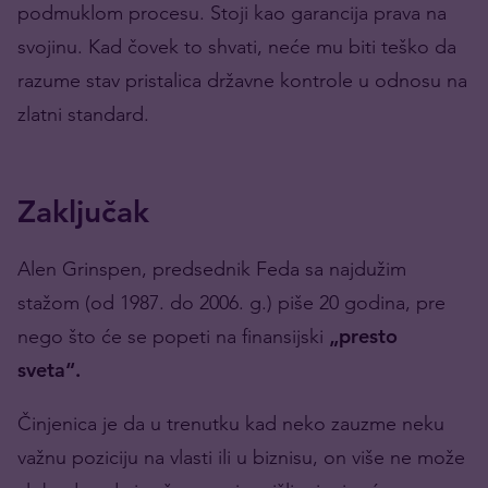
podmuklom procesu. Stoji kao garancija prava na
svojinu. Kad čovek to shvati, neće mu biti teško da
razume stav pristalica državne kontrole u odnosu na
zlatni standard.
Zaključak
Alen Grinspen, predsednik Feda sa najdužim
stažom (od 1987. do 2006. g.) piše 20 godina, pre
nego što će se popeti na finansijski
„presto
sveta“.
Činjenica je da u trenutku kad neko zauzme neku
važnu poziciju na vlasti ili u biznisu, on više ne može