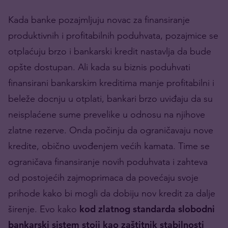
Kada banke pozajmljuju novac za finansiranje
produktivnih i profitabilnih poduhvata, pozajmice se
otplaćuju brzo i bankarski kredit nastavlja da bude
opšte dostupan. Ali kada su biznis poduhvati
finansirani bankarskim kreditima manje profitabilni i
beleže docnju u otplati, bankari brzo uviđaju da su
neisplaćene sume prevelike u odnosu na njihove
zlatne rezerve. Onda počinju da ograničavaju nove
kredite, obično uvođenjem većih kamata. Time se
ograničava finansiranje novih poduhvata i zahteva
od postojećih zajmoprimaca da povećaju svoje
prihode kako bi mogli da dobiju nov kredit za dalje
širenje. Evo kako
kod zlatnog standarda slobodni
bankarski sistem stoji kao zaštitnik stabilnosti