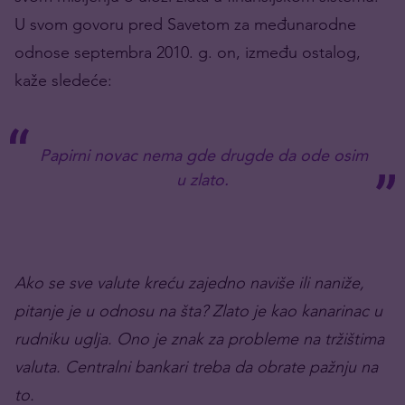
U svom govoru pred Savetom za međunarodne
odnose septembra 2010. g. on, između ostalog,
kaže sledeće:
Papirni novac nema gde drugde da ode osim
u zlato.
Ako se sve valute kreću zajedno naviše ili naniže,
pitanje je u odnosu na šta? Zlato je kao kanarinac u
rudniku uglja. Ono je znak za probleme na tržištima
valuta. Centralni bankari treba da obrate pažnju na
to.