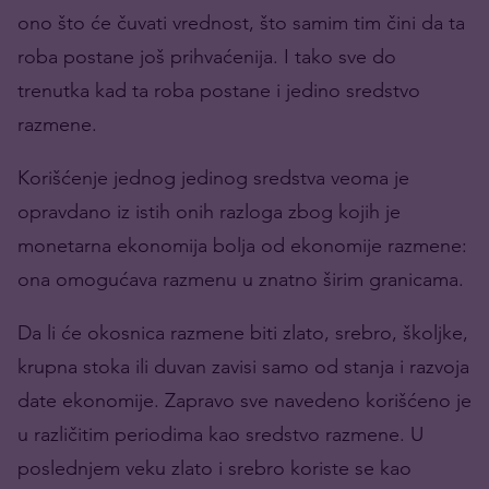
ono što će čuvati vrednost, što samim tim čini da ta
roba postane još prihvaćenija. I tako sve do
trenutka kad ta roba postane i jedino sredstvo
razmene.
Korišćenje jednog jedinog sr
edstva veoma je
opravdano iz istih onih razloga zbog kojih je
monetarna ekonomija bolja od ekonomije razmene
:
ona omogućava razmenu u znatno širim granicama.
Da li će okosnica razmene biti zlato, srebro, školjke,
krupna stoka ili duvan zavisi samo od stanja i razvoja
date ekonomije. Zapravo sve navedeno korišćeno je
u različitim periodima kao sredstvo razmene. U
poslednjem veku zlato i srebro koriste se kao