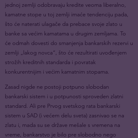
jednoj zemlji odobravaju kredite veoma liberalno,
kamatne stope u toj zemlji imaće tendenciju pada,
što će naterati ulagače da prebace svoje zlato u
banke sa većim kamatama u drugim zemljama. To
će odmah dovesti do smanjenja bankarskih rezervi u
zemlji „lakog novca“, što će rezultirati uvođenjem
strožih kreditnih standarda i povratak
konkurentnijim i većim kamatnim stopama.
Zasad nigde ne postoji potpuno slobodan
bankarski sistem i u potpunosti sproveden zlatni
standard. Ali pre Prvog svetskog rata bankarski
sistem u SAD (i većem delu sveta) zasnivao se na
zlatu i, mada su se države mešale s vremena na
vreme, bankarstvo je bilo pre slobodno nego