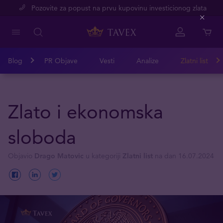
Pozovite za popust na prvu kupovinu investicionog zlata
Close
Blog
PR Objave
Vesti
Analize
Zlatni list
Zlato i ekonomska
sloboda
Objavio
Drago Matovic
u kategoriji
Zlatni list
na dan 16.07.2024