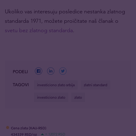
Ukoliko vas interesuju posledice nestanka zlatnog
standarda 1971, možete proičitate naš članak o
svetu bez zlatnog standarda
.
PODELI
TAGOVI
investiciono zlato srbija
zlatni standard
investiciono zlato
zlato
Cena zlata (XAU-RSD)
434339 RSD/oz
+ 12072 RSD