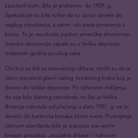
zaustavili bum. Bilo je prekasno: do
1929. g.
Špekulacije su bile tolike da su ubrzo dovele do
naglog otpuštanja, a zatim i do pada poverenja u
biznis. To je rezultiralo padom američke ekonomije.
Svetske ekonomije zapale su u Veliku depresiju
tridesetih godina prošlog veka.
Oni koji su bili za intervenciju države, tvrdili su da je
zlatni standard glavni razlog kreditnog kraha koji je
doveo do Velike depresije. Po njihovom mišljenju,
da nije bilo zlatnog standarda, to što je Velika
Britanija odustala od plaćanja u zlatu 1931. g. ne bi
dovelo do bankrota banaka širom sveta. Protivljenje
zlatnom standardu bilo je izazvano sve većim
brojem pristalica „socijalne države“ i njihovim