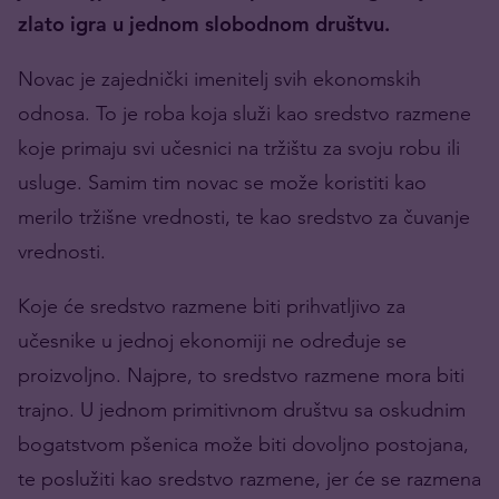
zlato igra u jednom slobodnom društvu.
Novac je zajednički imenitelj svih ekonomskih
odnosa. To
je roba koja služi kao
sredstvo razmene
koje primaju svi učesnici na tržištu za svoju robu ili
usluge. Samim tim novac se može koristiti kao
merilo tržišne vrednosti
, te kao
sredstvo za čuvanje
vrednosti.
Koje će sredstvo razmene biti prihvatljivo za
učesnike u jednoj ekonomiji ne određuje se
proizvoljno. Najpre, to sredstvo razmene mora biti
trajno. U jednom primitivnom društvu sa oskudnim
bogatstvom pšenica može biti dovoljno postojana,
te poslužiti kao sredstvo razmene, jer će se razmena