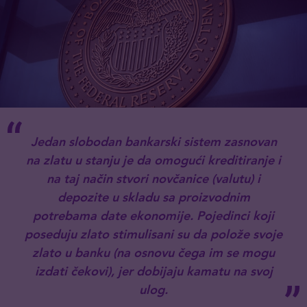
Jedan slobodan bankarski sistem zasnovan
na zlatu u stanju je da omogući kreditiranje i
na taj način
stvori
novčanice (valutu) i
depozite
u skladu sa proizvodnim
potrebama date ekonomije. Pojedinci koji
poseduju zlato stimulisani su da polože svoje
zlato u banku (na osnovu čega im se mogu
izdati čekovi), jer dobijaju kamatu na svoj
ulog.