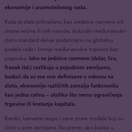
ekonomije i uravnoteženog rasta.
Kada je zlato prihvaćeno kao sredstvo razmene od
strane većine ili svih naroda, slobodni međunarodni
zlatni standard deluje podsticajno na globalnu
podelu rada i širenje međunarodne trgovine bez
prepreka.
Iako se jedinice razmene (dolar, lira,
franak itd.) razlikuju u pojedinim zemljama,
budući da su sve one definisane u odnosu na
zlato, ekonomije različitih zemalja funkcionišu
kao jedna celina – utoliko što nema ograničenja
trgovine ili kretanja kapitala.
Krediti, kamatne stope i cene prate modele koji su
slični u svim zemljama. Na primer, ako banke u