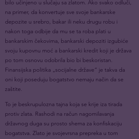
bilo učinjeno u slučaju sa zlatom. Ako svako odluči,
na primer, da konvertuje sve svoje bankarske
depozite u srebro, bakar ili neku drugu robu i
nakon toga odbije da mu se ta roba plati u
bankarskim čekovima, bankarski depoziti izgubiće
svoju kupovnu moć a bankarski kredit koji je država
po tom osnovu odobrila bio bi beskoristan.
Finansijska politika „socijalne države“ je takva da
oni koji poseduju bogatstvo nemaju način da se
zaštite.
To je beskrupulozna tajna koja se krije iza tirada
protiv zlata. Rashodi na račun nagomilavanja
državnog duga su prosto shema za konfiskaciju
bogatstva. Zlato je svojevrsna prepreka u tom