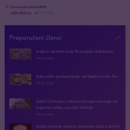
Cena srebra (XAG-RSD)
6285 RSD/oz
+ 57 RSD
Preporučeni članci
Srebro: skriveni stub finansijske stabilnosti
04.01.2022
Kako zlato spašava ljude od fijaska turske lire
04.01.2022
Zašto Centralna i Istočna Evropa računaju na
kupovinu zlata, a protiv inflacije
04.01.2022
Indija ostvarila najveću kupovinu zlata u istoriji