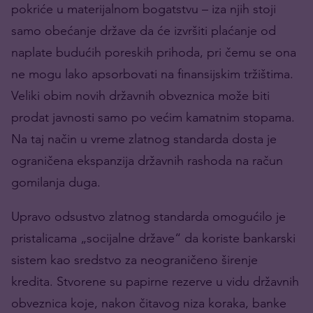
pokriće u materijalnom bogatstvu – iza njih stoji
samo obećanje države da će izvršiti plaćanje od
naplate budućih poreskih prihoda, pri čemu se ona
ne mogu lako apsorbovati na finansijskim tržištima.
Veliki obim novih državnih obveznica može biti
prodat javnosti samo po većim kamatnim stopama.
Na taj način u vreme zlatnog standarda dosta je
ograničena ekspanzija državnih rashoda na račun
gomilanja duga.
Upravo odsustvo zlatnog standarda omogućilo je
pristalicama „socijalne države“ da koriste bankarski
sistem kao sredstvo za neograničeno širenje
kredita. Stvorene su papirne rezerve u vidu državnih
obveznica koje, nakon čitavog niza koraka, banke