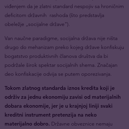
viđenjem da je zlatni standard nespojiv sa hroničnim
deficitom državnih rashoda (što predstavlja
obeležje „socijalne države“).
Van naučne paradigme, socijalna država nije ništa
drugo do mehanizam preko kojeg države konfiskuju
bogatstvo produktivnih članova društva da bi
podržale širok spektar socijalnih shema. Značajan
deo konfiskacije odvija se putem oporezivanja.
Tokom zlatnog standarda iznos kredita koji je
održiv za jednu ekonomiju zavisi od materijalnih
dobara ekonomije, jer je u krajnjoj liniji svaki
kreditni instrument pretenzija na neko
materijalno dobro.
Državne obveznice nemaju