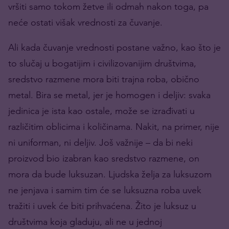
vršiti samo tokom žetve ili odmah nakon toga, pa
neće ostati višak vrednosti za čuvanje.
Ali kada čuvanje vrednosti postane važno, kao što je
to slučaj u bogatijim i civilizovanijim društvima,
sredstvo razmene mora biti trajna roba, obično
metal. Bira se metal, jer je homogen i deljiv: svaka
jedinica je ista kao ostale, može se izrađivati u
različitim oblicima i količinama. Nakit, na primer, nije
ni uniforman, ni deljiv. Još važnije – da bi neki
proizvod bio izabran kao sredstvo razmene, on
mora da bude luksuzan. Ljudska želja za luksuzom
ne jenjava i samim tim će se luksuzna roba uvek
tražiti i uvek će biti prihvaćena. Žito je luksuz u
društvima koja gladuju, ali ne u jednoj