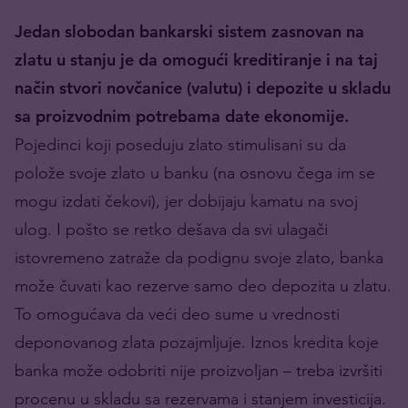
Jedan slobodan bankarski sistem zasnovan na
zlatu u stanju je da omogući kreditiranje i na taj
način stvori novčanice (valutu) i depozite u skladu
sa proizvodnim potrebama date ekonomije.
Pojedinci koji poseduju zlato stimulisani su da
polože svoje zlato u banku (na osnovu čega im se
mogu izdati čekovi), jer dobijaju kamatu na svoj
ulog.
I pošto se retko dešava da svi ulagači
istovremeno zatraže da podignu svoje zlato, banka
može čuvati kao rezerve samo deo depozita u zlatu.
To omogućava da veći deo sume u vrednosti
deponovanog zlata pozajmljuje. Iznos kredita koje
banka može odobriti nije proizvoljan – treba izvršiti
procenu u skladu sa rezervama i stanjem investicija.