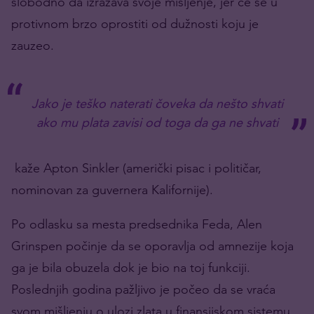
slobodno da izražava svoje mišljenje, jer će se u
protivnom brzo oprostiti od dužnosti koju je
zauzeo.
Jako je teško naterati čoveka da nešto shvati
ako mu plata zavisi od toga da ga ne shvati
kaže
Apton Sinkler
(američki pisac i političar,
nominovan za guvernera Kalifornije).
Po odlasku sa mesta predsednika Feda,
Alen
Grinspen
počinje da se oporavlja od amnezije koja
ga je bila obuzela dok je bio na toj funkciji.
Poslednjih godina pažljivo je počeo da se vraća
svom mišljenju o ulozi zlata u finansijskom sistemu.