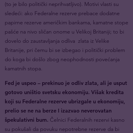
(to je bilo politički neprihvatljivo). Motivi vlasti su
sledeći: ako Federalne rezerve prebace dodatne
papirne rezerve američkim bankama, kamatne stope
pašće na nivo sličan onome u Velikoj Britaniji; to bi
dovelo do zaustavljanja odliva zlata iz Velike
Britanije, pri čemu bi se izbegao i politički problem
do koga bi došlo zbog neophodnosti povećanja
kamatnih stopa.
Fed je uspeo – prekinuo je odliv zlata, ali je usput
gotovo uništio svetsku ekonomiju. Višak kredita
koji su Federalne rezerve ubrizgale u ekonomiju,
prelio se ne na berze I izazvao neverovatan
špekulativni bum.
Čelnici Federalnih rezervi kasno
su pokušali da povuku nepotrebne rezerve da bi