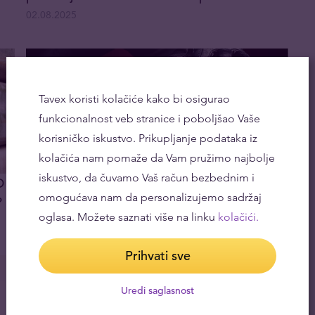
02.08.2025
Tavex koristi kolačiće kako bi osigurao
funkcionalnost veb stranice i poboljšao Vaše
korisničko iskustvo. Prikupljanje podataka iz
kolačića nam pomaže da Vam pružimo najbolje
iskustvo, da čuvamo Vaš račun bezbednim i
D
Osam najvećih pljački zlata u istoriji
omogućava nam da personalizujemo sadržaj
?
26.05.2025
oglasa. Možete saznati više na linku
kolačići.
Prihvati sve
Uredi saglasnost