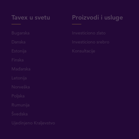
Tavex u svetu
Proizvodi i usluge
Bugarska
Investiciono zlato
Danska
Investiciono srebro
Estonija
Konsultacije
Finska
Mađarska
Letonija
Norveška
Poljska
Rumunija
Švedska
Ujedinjeno Kraljevstvo