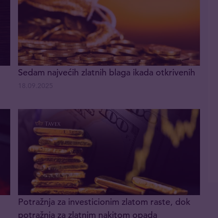
Sedam najvećih zlatnih blaga ikada otkrivenih
18.09.2025
Potražnja za investicionim zlatom raste, dok
potražnja za zlatnim nakitom opada