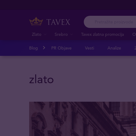
Zlato
Srebro
Tavex zlatna promocija
O
Blog
PR Objave
Vesti
Analize
Z
zlato