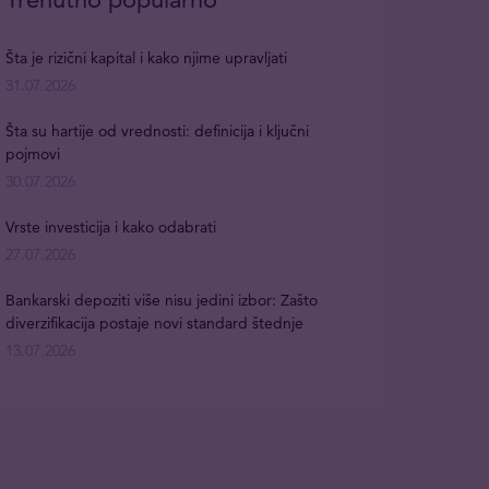
Šta je rizični kapital i kako njime upravljati
31.07.2026
Šta su hartije od vrednosti: definicija i ključni
pojmovi
30.07.2026
Vrste investicija i kako odabrati
27.07.2026
Bankarski depoziti više nisu jedini izbor: Zašto
diverzifikacija postaje novi standard štednje
13.07.2026