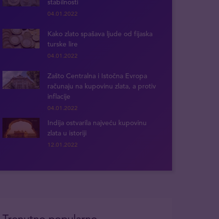
stabilnosti
04.01.2022
Kako zlato spašava ljude od fijaska
turske lire
04.01.2022
Zašto Centralna i Istočna Evropa
računaju na kupovinu zlata, a protiv
inflacije
04.01.2022
Indija ostvarila najveću kupovinu
zlata u istoriji
12.01.2022
Trenutno popularno