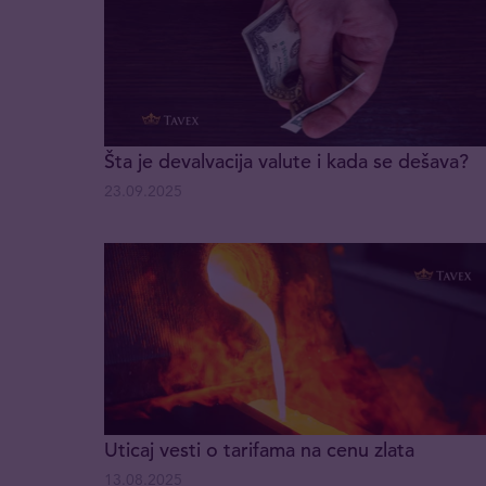
Šta je devalvacija valute i kada se dešava?
23.09.2025
Uticaj vesti o tarifama na cenu zlata
13.08.2025