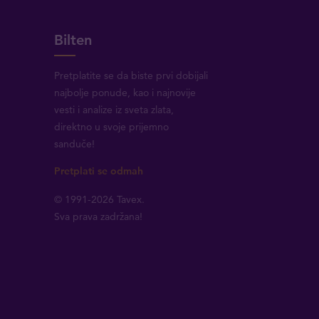
Bilten
Pretplatite se da biste prvi dobijali
najbolje ponude, kao i najnovije
vesti i analize iz sveta zlata,
direktno u svoje prijemno
sanduče!
Pretplati se odmah
© 1991-2026 Tavex.
Sva prava zadržana!