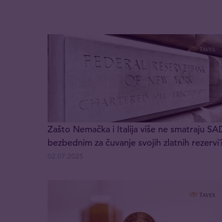
Zašto Nemačka i Italija više ne smatraju SA
bezbednim za čuvanje svojih zlatnih rezervi
02.07.2025