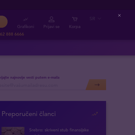
SR
Close
Grafikoni
Prijavi se
Korpa
62 888 6666
ijajte najnovije vesti putem e-maila
Preporučeni članci
Srebro: skriveni stub finansijske