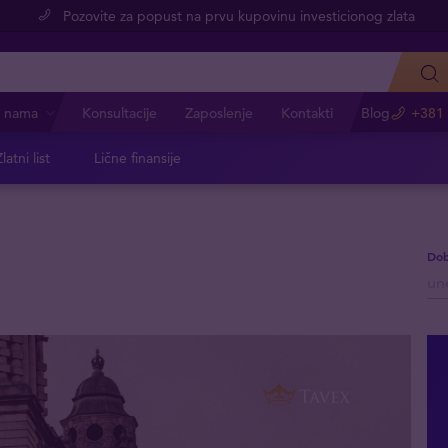
Pozovite za popust na prvu kupovinu investicionog zlata
 nama
Konsultacije
Zaposlenje
Kontakti
Blog
+381 
latni list
Lične finansije
Dob