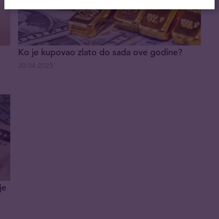
Ko je kupovao zlato do sada ove godine?
30.04.2025
je