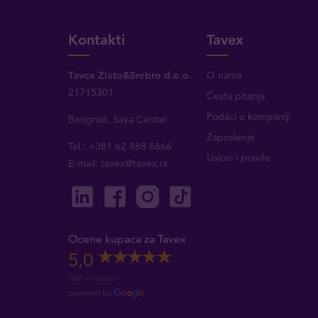
Kontakti
Tavex
Tavex Zlato&Srebro d.o.o.
O nama
21715301
Česta pitanja
Podaci o kompaniji
Beograd, Sava Centar
Zaposlenje
Tel.: +381 62 888 6666
Uslovi i pravila
E-mail:
tavex@tavex.rs
Ocene kupaca za Tavex
5,0
668 reviews