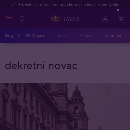
Pozovite za popust na prvu kupovinu investicionog zlata
Close
Blog
PR Objave
Vesti
Analize
Zlatni list
dekretni novac