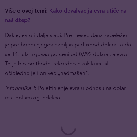
Više o ovoj temi:
Kako devalvacija evra utiče na
naš džep?
Dakle, evro i dalje slabi. Pre mesec dana zabeležen
je prethodni njegov ozbiljan pad ispod dolara, kada
se 14. jula trgovao po ceni od 0,992 dolara za evro.
To je bio prethodni rekordno nizak kurs, ali
očigledno je i on već „nadmašen“.
Infografika 1
: Pojeftinjenje evra u odnosu na dolar i
rast dolarskog indeksa