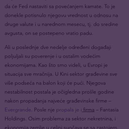
da će Fed nastaviti sa povećanjem kamate. To je
donekle potisnulo njegovu vrednost u odnosu na
druge valute i u narednom mesecu, tj. do sredine
avgusta, on se postepeno vratio padu.
Ali u poslednje dve nedelje određeni događaji
poljuljali su poverenje i u ostalim vodećim
ekonomijama. Kao što smo videli, u Evropi je
situacija sve mračnija. U Kini sektor građevine sve
više podseća na balon koji će pući. Njegova
nestabilnost postala je očigledna prošle godine
nakon propadanja najveće građevinske firme –
Evergrande
. Posle nje
propala je i
firma
– Fantasia
Holdings. Osim problema za sektor nekretnina, i
ekonomija zemlje u celini suočava se sa zastojem,