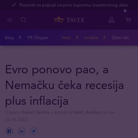
Pozovite za popust na prvu kupovinu investicionog zlata
Close
Blog
PR Objave
Vesti
Analize
Zlatni list
Evro ponovo pao, a
Nemačku čeka recesija
plus inflacija
Objavio
Daniel Vasilev
u kategoriji
Vesti
,
Analize
na dan
24.08.2022