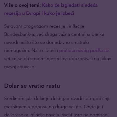
Više o ovoj temi:
Kako će izgledati sledeća
recesija u Evropi i kako je izbeći
Sa ovom prognozom recesije i inflacije
Bundesbank-a, već druga važna centralna banka
navodi nešto što se donedavno smatralo
nemogućim. Naši čitaoci i
pratioci našeg podkasta
setiće se da smo mi mesecima upozoravali na takav
razvoj situacije.
Dolar se vratio rastu
Sredinom jula dolar je dostigao dvadesetogodišnji
maksimum u odnosu na druge valute. Onda je i
dalje visoka inflacija navela investitore na pomisao