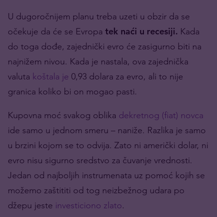
U dugoročnijem planu treba uzeti u obzir da se
očekuje da će se Evropa
tek naći u recesiji.
Kada
do toga dođe, zajednički evro će zasigurno biti na
najnižem nivou. Kada je nastala, ova zajednička
valuta
koštala je
0,93 dolara za evro, ali to nije
granica koliko bi on mogao pasti.
Kupovna moć svakog oblika
dekretnog (fiat) novca
ide samo u jednom smeru – naniže. Razlika je samo
u brzini kojom se to odvija. Zato ni američki dolar, ni
evro nisu sigurno sredstvo za čuvanje vrednosti.
Jedan od najboljih instrumenata uz pomoć kojih se
možemo zaštititi od tog neizbežnog udara po
džepu jeste
investiciono zlato
.