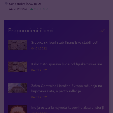
Cena srebra (XAG-RSD)
6486 RSD/oz
+ 215 RSD
Preporučeni članci
Srebro: skriveni stub finansijske stabilnosti
04.01.2022
Kako zlato spašava ljude od fijaska turske lire
04.01.2022
Zašto Centralna i Istočna Evropa računaju na
kupovinu zlata, a protiv inflacije
04.01.2022
Indija ostvarila najveću kupovinu zlata u istoriji