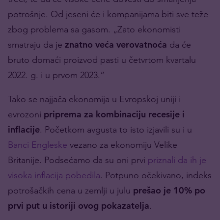
potrošnje. Od jeseni će i kompanijama biti sve teže
zbog problema sa gasom. „Zato ekonomisti
smatraju da je
znatno veća verovatnoća
da će
bruto domaći proizvod pasti u četvrtom kvartalu
2022. g. i u prvom 2023.“
Tako se najjača ekonomija u Evropskoj uniji i
evrozoni
priprema za kombinaciju recesije i
inflacije
. Početkom avgusta to isto izjavili su i u
Banci Engleske
vezano za ekonomiju Velike
Britanije. Podsećamo da su oni prvi
priznali da ih je
visoka inflacija pobedila
. Potpuno očekivano, indeks
potrošačkih cena u zemlji u julu
prešao je
10% po
prvi put u istoriji ovog pokazatelja
.