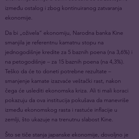
između ostalog i zbog kontinuiranog zatvaranja
ekonomije.
Da bi „oživela“ ekonomiju, Narodna banka Kine
smanjila je referentnu kamatnu stopu na
jednogodišnje kredite za 5 baznih poena (na 3,6%) i
na petogodišnje – za 15 baznih poena (na 4,3%).
Teško da će to doneti potrebne rezultate –
smanjenje kamate izazvaće veštački rast, nakon
čega će uslediti ekonomska kriza. Ali ti mali koraci
pokazuju da ova institucija pokušava da manevriše
između ekonomskog rasta i rastuće inflacije u
zemlji, što ukazuje na trenutnu slabost Kine.
Što se tiče stanja japanske ekonomije, dovoljno je