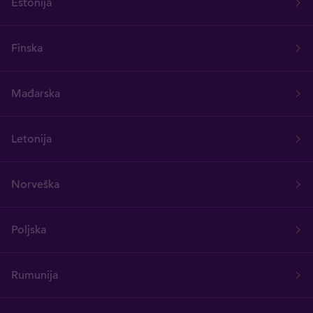
Estonija
Finska
Mađarska
Letonija
Norveška
Poljska
Rumunija