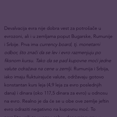
Devalvacija evra nije dobra vest za potrošače u
evrozoni, ali i u zemljama poput Bugarske, Rumunije
i Srbije. Prva ima
currency board, tj. monetarni
odbor, što znači da se lev i evro razmenjuju po
fiksnom kursu. Tako da se pad kupovne moći jedne
valute odražava na cene u zemlji
. Rumunija i Srbija,
iako imaju fluktuirajuće valute, održavaju gotovo
konstantan kurs leja (4,9 leja za evro poslednjih
dana) i dinara (oko 117,5 dinara za evro) u odnosu
na evro. Realno je da će se u obe ove zemlje jeftin
evro odraziti negativno na kupovnu moć. To