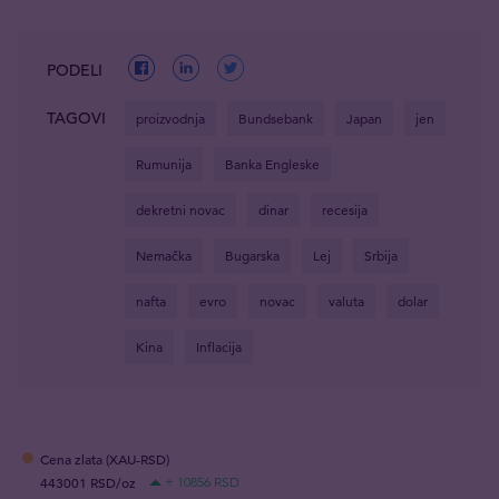
PODELI
TAGOVI
proizvodnja
Bundsebank
Japan
jen
Rumunija
Banka Engleske
dekretni novac
dinar
recesija
Nemačka
Bugarska
Lej
Srbija
nafta
evro
novac
valuta
dolar
Kina
Inflacija
Cena zlata (XAU-RSD)
443001 RSD/oz
+ 10856 RSD