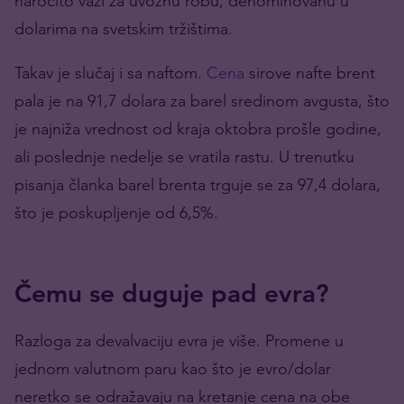
naročito važi za uvoznu robu, denominovanu u
dolarima na svetskim tržištima.
Takav je slučaj i sa naftom.
Cena
sirove nafte brent
pala je na 91,7 dolara za barel sredinom avgusta, što
je najniža vrednost od kraja oktobra prošle godine,
ali poslednje nedelje se vratila rastu. U trenutku
pisanja članka barel brenta trguje se za 97,4 dolara,
što je poskupljenje od 6,5%.
Čemu se duguje pad evra?
Razloga za devalvaciju evra je više. Promene u
jednom valutnom paru kao što je evro/dolar
neretko se odražavaju na kretanje cena na obe