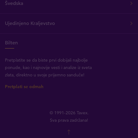
Švedska
Ujedinjeno Kraljevstvo
Bilten
Pretplatite se da biste prvi dobijali najbolje
ponude, kao i najnovije vesti i analize iz sveta
zlata, direktno u svoje prijemno sanduče!
Pretplati se odmah
© 1991-2026 Tavex.
Sva prava zadržana!