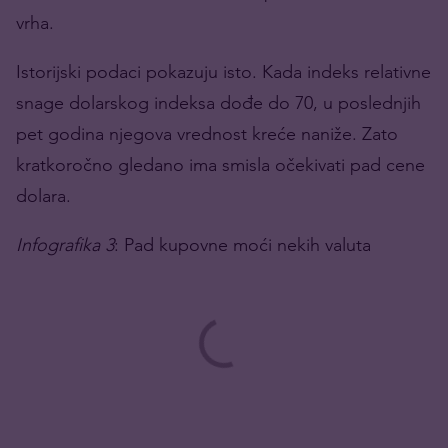
vrha.
Istorijski podaci pokazuju isto. Kada indeks relativne
snage dolarskog indeksa dođe do 70, u poslednjih
pet godina njegova vrednost kreće naniže. Zato
kratkoročno gledano ima smisla očekivati pad cene
dolara.
Infografika
3
: Pad kupovne moći nekih valuta