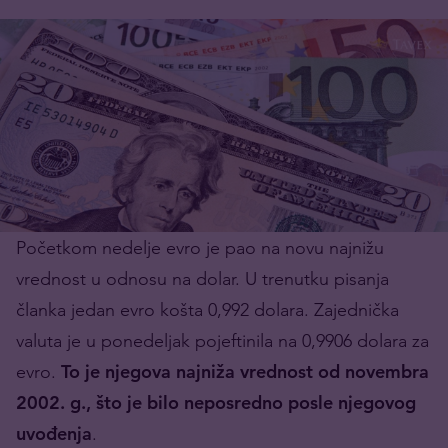
Početkom nedelje evro je pao na novu najnižu
vrednost u odnosu na dolar. U trenutku pisanja
članka jedan evro košta 0,992 dolara. Zajednička
valuta je u ponedeljak pojeftinila na 0,9906 dolara za
evro.
To je njegova najniža vrednost od novembra
2002. g., što je bilo neposredno posle njegovog
uvođenja
.