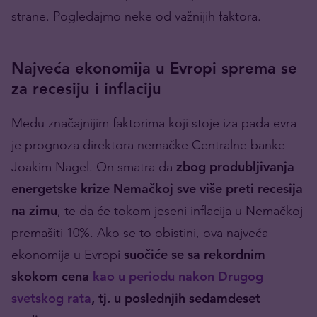
strane. Pogledajmo neke od važnijih faktora.
Najveća ekonomija u Evropi sprema se
za recesiju i inflaciju
Među značajnijim faktorima koji stoje iza pada evra
je prognoza direktora nemačke Centralne banke
Joakim Nagel. On smatra da
zbog produbljivanja
energetske krize Nemačkoj sve više preti recesija
na zimu
, te da će tokom jeseni inflacija u Nemačkoj
premašiti 10%. Ako se to obistini, ova najveća
ekonomija u Evropi
suočiće se sa rekordnim
skokom cena
kao u periodu nakon Drugog
svetskog rata
, tj. u poslednjih sedamdeset