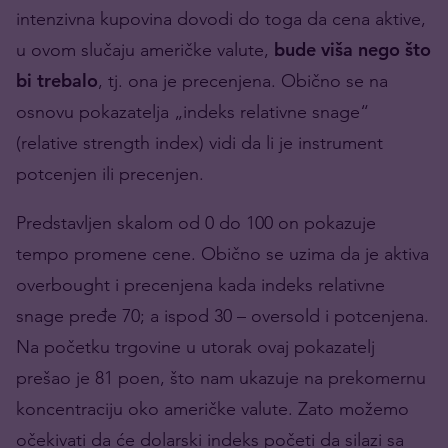
intenzivna kupovina dovodi do toga da cena aktive,
u ovom slučaju američke valute,
bude viša nego što
bi trebalo
, tj. ona je precenjena. Obično se na
osnovu pokazatelja „indeks relativne snage“
(relative strength index) vidi da li je instrument
potcenjen ili precenjen.
Predstavljen skalom od 0 do 100 on pokazuje
tempo promene cene. Obično se uzima da je aktiva
overbought i precenjena kada indeks relativne
snage pređe 70; a ispod 30 – oversold i potcenjena.
Na početku trgovine u utorak ovaj pokazatelj
prešao je 81 poen, što nam ukazuje na prekomernu
koncentraciju oko američke valute. Zato možemo
očekivati da će dolarski indeks početi da silazi sa