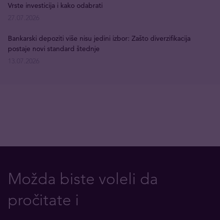
Vrste investicija i kako odabrati
27.07.2026
Bankarski depoziti više nisu jedini izbor: Zašto diverzifikacija
postaje novi standard štednje
13.07.2026
Možda biste voleli da
pročitate i