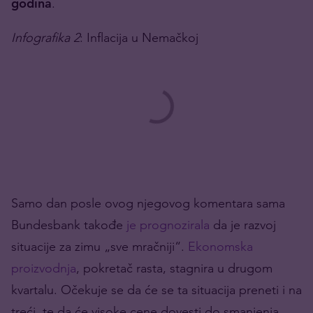
godina
.
Infografika 2
: Inflacija u Nemačkoj
Samo dan posle ovog njegovog komentara sama
Bundesbank takođe
je prognozirala
da je razvoj
situacije za zimu „sve mračniji“.
Ekonomska
proizvodnja
, pokretač rasta, stagnira u drugom
kvartalu. Očekuje se da će se ta situacija preneti i na
treći, te da će visoke cene dovesti do smanjenja