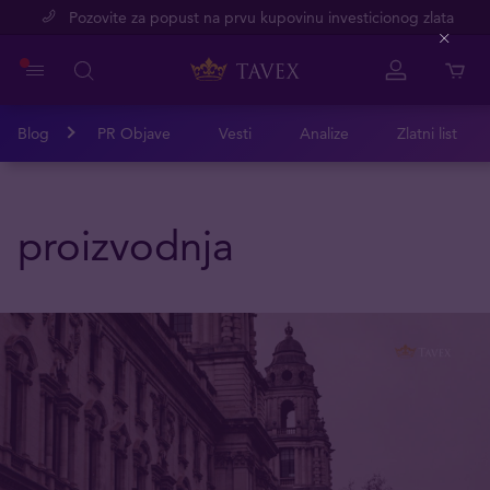
Pozovite za popust na prvu kupovinu investicionog zlata
Close
Blog
PR Objave
Vesti
Analize
Zlatni list
proizvodnja