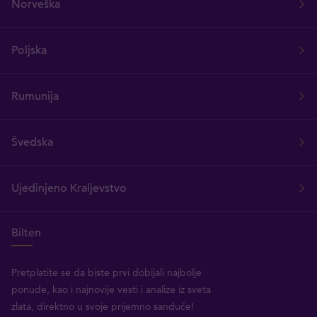
Norveška
Poljska
Rumunija
Švedska
Ujedinjeno Kraljevstvo
Bilten
Pretplatite se da biste prvi dobijali najbolje
ponude, kao i najnovije vesti i analize iz sveta
zlata, direktno u svoje prijemno sanduče!