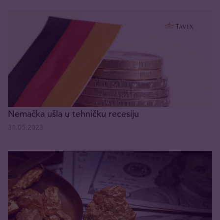
Nemačka ušla u tehničku recesiju
31.05.2023