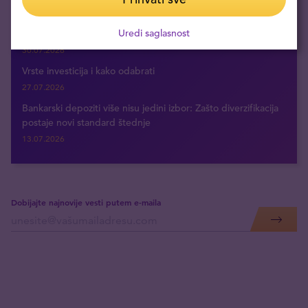
31.07.2026
Uredi saglasnost
Šta su hartije od vrednosti: definicija i ključni pojmovi
30.07.2026
Vrste investicija i kako odabrati
27.07.2026
Bankarski depoziti više nisu jedini izbor: Zašto diverzifikacija
postaje novi standard štednje
13.07.2026
Dobijajte najnovije vesti putem e-maila