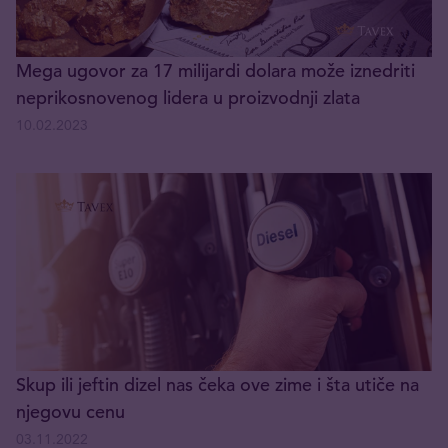
Mega ugovor za 17 milijardi dolara može iznedriti
neprikosnovenog lidera u proizvodnji zlata
10.02.2023
Skup ili jeftin dizel nas čeka ove zime i šta utiče na
njegovu cenu
03.11.2022