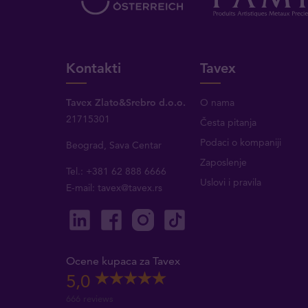
Kontakti
Tavex
Tavex Zlato&Srebro d.o.o.
O nama
21715301
Česta pitanja
Podaci o kompaniji
Beograd, Sava Centar
Zaposlenje
Tel.: +381 62 888 6666
Uslovi i pravila
E-mail:
tavex@tavex.rs
Ocene kupaca za Tavex
5,0
666 reviews