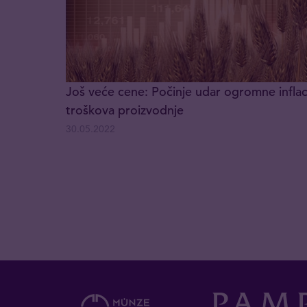
Još veće cene: Počinje udar ogromne inflac
troškova proizvodnje
30.05.2022