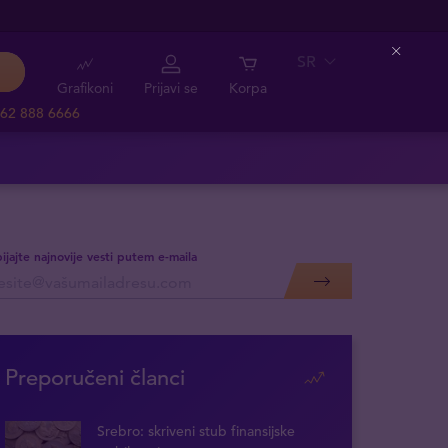
SR
Close
Grafikoni
Prijavi se
Korpa
62 888 6666
ijajte najnovije vesti putem e-maila
Preporučeni članci
Srebro: skriveni stub finansijske