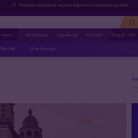
Pozovite za popust na prvu kupovinu investicionog zlata
 nama
Konsultacije
Zaposlenje
Kontakti
Blog
+381 
latni list
Lične finansije
Dob