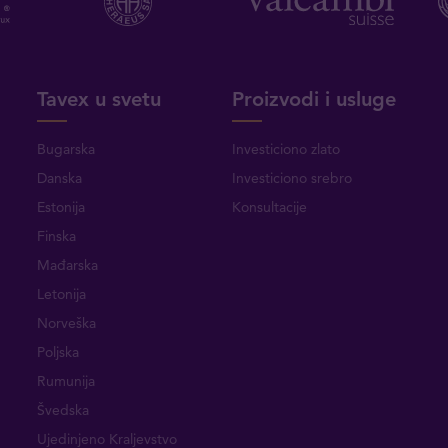
Tavex u svetu
Proizvodi i usluge
Bugarska
Investiciono zlato
Danska
Investiciono srebro
Estonija
Konsultacije
Finska
Mađarska
Letonija
Norveška
Poljska
Rumunija
Švedska
Ujedinjeno Kraljevstvo