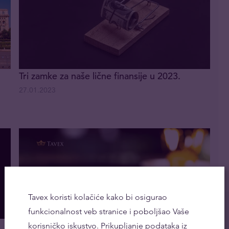
Tri zamke za naše lične finansije u 2023.
27.01.2023
Tavex koristi kolačiće kako bi osigurao
funkcionalnost veb stranice i poboljšao Vaše
Centralne banke iskoristile nisku cenu zlata i
korisničko iskustvo. Prikupljanje podataka iz