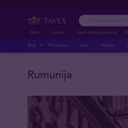
Zlato
Srebro
Tavex zlatna promocija
O
Blog
PR Objave
Vesti
Analize
Z
Rumunija