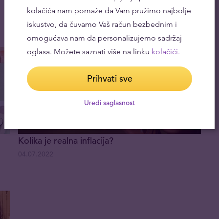
kupile rekordnu količinu
kolačića nam pomaže da Vam pružimo najbolje
11.11.2022
iskustvo, da čuvamo Vaš račun bezbednim i
omogućava nam da personalizujemo sadržaj
oglasa. Možete saznati više na linku
kolačići.
Prihvati sve
Uredi saglasnost
Kolika je realna inflacija?
04.07.2022