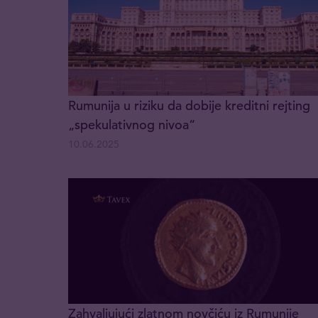
Rumunija u riziku da dobije kreditni rejting
„spekulativnog nivoa“
10.06.2025
Zahvaljujući zlatnom novčiću iz Rumunije