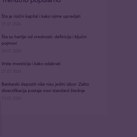
Šta je rizični kapital i kako njime upravljati
31.07.2026
Šta su hartije od vrednosti: definicija i ključni
pojmovi
30.07.2026
Vrste investicija i kako odabrati
27.07.2026
Bankarski depoziti više nisu jedini izbor: Zašto
diverzifikacija postaje novi standard štednje
13.07.2026