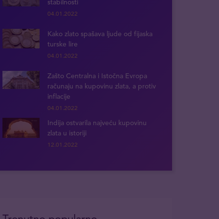
stabilnosti
04.01.2022
Kako zlato spašava ljude od fijaska
turske lire
04.01.2022
Zašto Centralna i Istočna Evropa
računaju na kupovinu zlata, a protiv
inflacije
04.01.2022
Indija ostvarila najveću kupovinu
zlata u istoriji
12.01.2022
Trenutno popularno