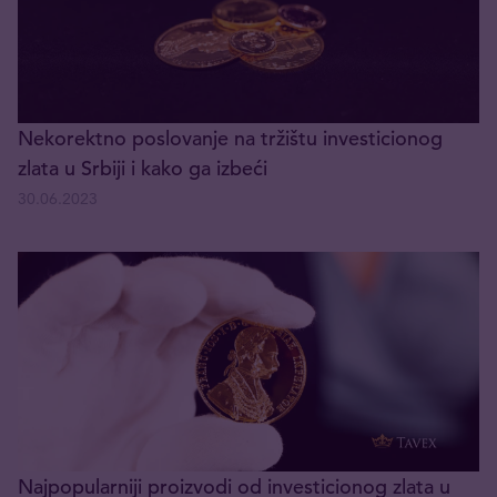
Nekorektno poslovanje na tržištu investicionog
zlata u Srbiji i kako ga izbeći
30.06.2023
Najpopularniji proizvodi od investicionog zlata u