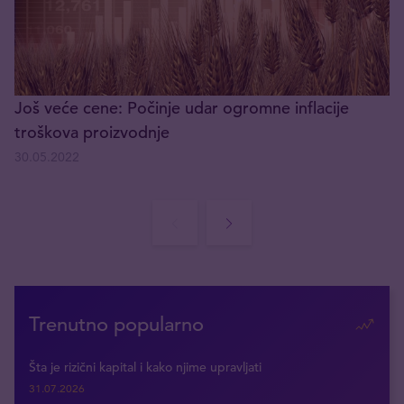
Još veće cene: Počinje udar ogromne inflacije
troškova proizvodnje
30.05.2022
Trenutno popularno
Šta je rizični kapital i kako njime upravljati
31.07.2026