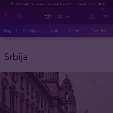
Pozovite za popust na prvu kupovinu investicionog zlata
Close
Blog
PR Objave
Vesti
Analize
Zlatni list
Srbija