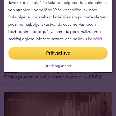
Kolika je realna inflacija?
Tavex koristi kolačiće kako bi osigurao funkcionalnost
veb stranice i poboljšao Vaše korisničko iskustvo.
04.07.2022
Prikupljanje podataka iz kolačića nam pomaže da Vam
pružimo najbolje iskustvo, da čuvamo Vaš račun
bezbednim i omogućava nam da personalizujemo
sadržaj oglasa. Možete saznati više na linku
kolačići.
Prihvati sve
Uredi saglasnost
Češka povećava svoje zlatne rezerve za 1000%
06.06.2022