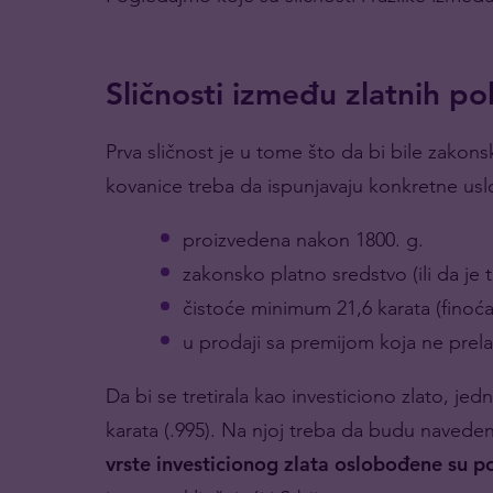
Sličnosti između zlatnih po
Prva sličnost je u tome što da bi bile zakonsk
kovanice treba da ispunjavaju konkretne us
proizvedena nakon 1800. g.
zakonsko platno sredstvo (ili da je t
čistoće minimum 21,6 karata (finoća .
u prodaji sa premijom koja ne prela
Da bi se tretirala kao investiciono zlato, 
karata (.995). Na njoj treba da budu navedeni 
vrste investicionog zlata oslobođene su 