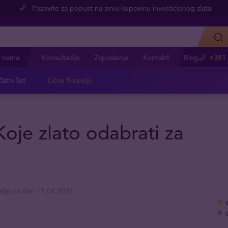
Pozovite za popust na prvu kupovinu investicionog zlata
 nama
Konsultacije
Zaposlenje
Kontakti
Blog
+381 
latni list
Lične finansije
Koje zlato odabrati za
sije
na dan 17.04.2024