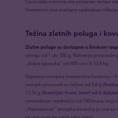
Cena zlata u evrima ima prosečan tempo ras
Vremenom ona značajno nadmašuje inflaciju
Težina zlatnih poluga i kov
Zlatne poluge su dostupne u širokom rasp
variraju od 1 do 100 g. Rafinerije proizvode
„dobra isporuka“ od 400 unci ili 12,4 kg.
Najmanja istorijska investiciona kovanica – fr
istorijski proizvodi su težine od 5,8 g (
francu
13,76 g (
Austrijski Franc Jozef od 4 dukata
nominalnom vrednošću od 100 kruna, koja ta
„Najmasivnija“ istorijska kovanica je ona s
se ona opet ne sreće tako često.