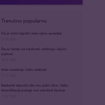
Trenutno popularno
Šta je rizični kapital i kako njime upravljati
31.07.2026
Šta su hartije od vrednosti: definicija i ključni
pojmovi
30.07.2026
Vrste investicija i kako odabrati
27.07.2026
Bankarski depoziti više nisu jedini izbor: Zašto
diverzifikacija postaje novi standard štednje
13.07.2026