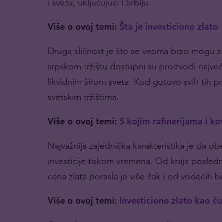
i svetu, uključujući i Srbiju.
Više o ovoj temi:
Šta je investiciono zlato
Druga sličnost je što se veoma brzo mogu z
srpskom tržištu dostupni su proizvodi najvećih
likvidnim širom sveta. Kod gotovo svih tih p
svetskim tržištima.
Više o ovoj temi:
S kojim rafinerijama i k
Najvažnija zajednička karakteristika je da 
investicije tokom vremena. Od kraja posledn
cena zlata porasla je više čak i od vodećih 
Više o ovoj temi:
Investiciono zlato kao č