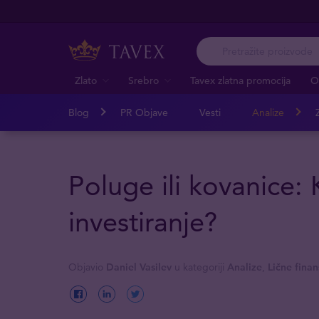
Zlato
Srebro
Tavex zlatna promocija
O
Blog
PR Objave
Vesti
Analize
Z
Poluge ili kovanice: 
investiranje?
Objavio
Daniel Vasilev
u kategoriji
Analize
,
Lične finan