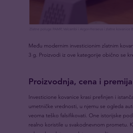
Zlatne poluge PAMP, Valcambi i Argor-Heraeus i zlatne kovanice Beč
Među modernim investicionim zlatnim kovan
3 g. Proizvodi iz ove kategorije obično se k
Proizvodnja, cena i premija
Investicione kovanice krasi prefinjen i istanč
umetničke vrednosti, u njemu se ogleda aute
veoma teško falsifikovati. One istorijske po
realno koristile u svakodnevnom prometu. K