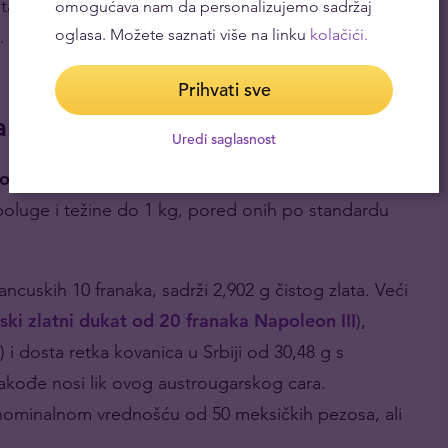
ta od 9% od uvođenja zajedničke valute.
omogućava nam da personalizujemo sadržaj
.
oglasa. Možete saznati više na linku
kolačići.
Prihvati sve
anica
Uredi saglasnost
onu težina
. Najpopularnije među njima u Srbiji
 poluge i težine do 1 kg, pored onih po standardu
ancuskih 10 franaka, sadrži 2,902 g čistog zlata. Veći
ski zlatni dukat od 20 franaka Napoleon III
),
) i dosta retka kovanica u Srbiji od 30,48 g s
kođe nosi lik ovog austrougarskog cara.
a nominalnom vrednošću od 50 meksičkih pezosa, ali