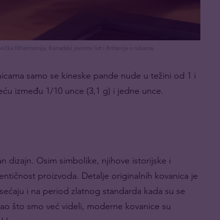
ka filharmonija, Kanadski javorov list i Britanija u rukama.
icama samo se kineske pande nude u težini od 1 i
reću između 1/10 unce (3,1 g) i jedne unce.
an dizajn. Osim simbolike, njihove istorijske i
ntičnost proizvoda. Detalje originalnih kovanica je
dsećaju i na period zlatnog standarda kada su se
ao što smo već videli, moderne kovanice su