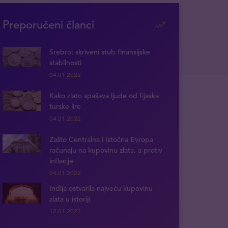
Preporučeni članci
Srebro: skriveni stub finansijske
stabilnosti
04.01.2022
Kako zlato spašava ljude od fijaska
turske lire
04.01.2022
Zašto Centralna i Istočna Evropa
računaju na kupovinu zlata, a protiv
inflacije
04.01.2022
Indija ostvarila najveću kupovinu
zlata u istoriji
12.01.2022