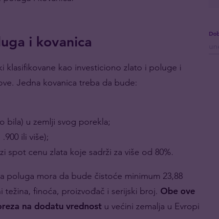
Dob
luga i kovanica
i klasifikovane kao investiciono zlato i poluge i
love. Jedna kovanica treba da bude:
o bila) u zemlji svog porekla;
900 ili više);
zi spot cenu zlata koje sadrži za više od 80%.
jedna poluga mora da bude čistoće minimum 23,88
težina, finoća, proizvođač i serijski broj.
Obe ove
poreza na dodatu vrednost
u većini zemalja u Evropi