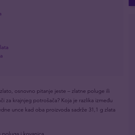
a
lata
ca
zlato, osnovno pitanje jeste – zlatne poluge ili
ači za krajnjeg potrošača? Koja je razlika između
edne unce kad oba proizvoda sadrže 31,1 g zlata
u poluga i kovanica.