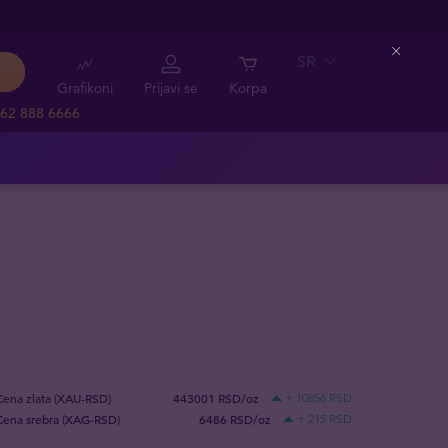
SR
Close
Grafikoni
Prijavi se
Korpa
62 888 6666
Cena zlata (XAU-RSD)
443001 RSD/oz
+ 10856 RSD
Cena srebra (XAG-RSD)
6486 RSD/oz
+ 215 RSD