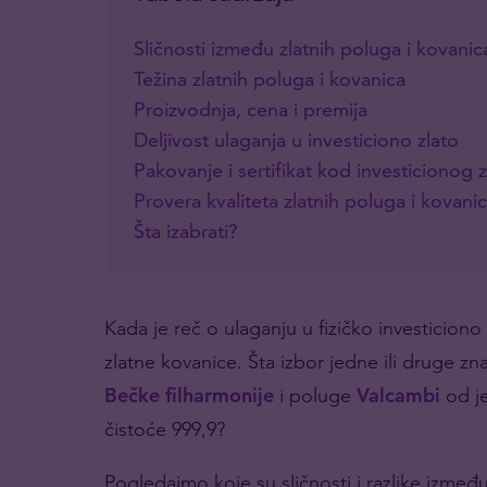
Sličnosti između zlatnih poluga i kovanic
Težina zlatnih poluga i kovanica
Proizvodnja, cena i premija
Deljivost ulaganja u investiciono zlato
Pakovanje i sertifikat kod investicionog z
Provera kvaliteta zlatnih poluga i kovani
Šta izabrati?
Kada je reč o ulaganju u fizičko investiciono 
zlatne kovanice. Šta izbor jedne ili druge zn
Bečke filharmonije
i poluge
Valcambi
od j
čistoće 999,9?
Pogledajmo koje su sličnosti i razlike izmeđ