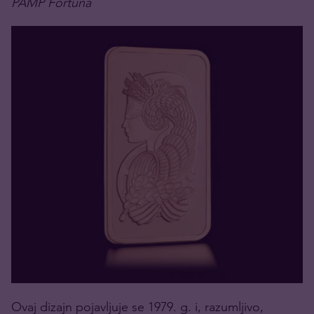
PAMP Fortuna
Ovaj dizajn pojavljuje se 1979. g. i, razumljivo,