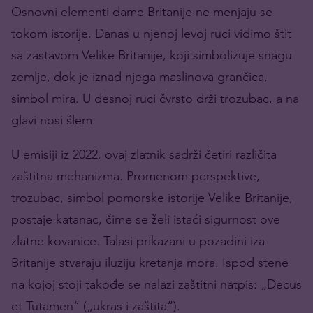
Osnovni elementi dame Britanije ne menjaju se
tokom istorije. Danas u njenoj levoj ruci vidimo štit
sa zastavom Velike Britanije, koji simbolizuje snagu
zemlje, dok je iznad njega maslinova grančica,
simbol mira. U desnoj ruci čvrsto drži trozubac, a na
glavi nosi šlem.
U emisiji iz 2022. ovaj zlatnik sadrži četiri različita
zaštitna mehanizma. Promenom perspektive,
trozubac, simbol pomorske istorije Velike Britanije,
postaje katanac, čime se želi istaći sigurnost ove
zlatne kovanice. Talasi prikazani u pozadini iza
Britanije stvaraju iluziju kretanja mora. Ispod stene
na kojoj stoji takođe se nalazi zaštitni natpis: „Decus
et Tutamen“ („ukras i zaštita“).