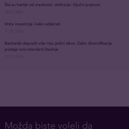
Šta su hartije od vrednosti: definicija i ključni pojmovi
30.07.2026
Vrste investicija i kako odabrati
27.07.2026
Bankarski depoziti više nisu jedini izbor: Zašto diverzifikacija
postaje novi standard štednje
13.07.2026
Možda biste voleli da