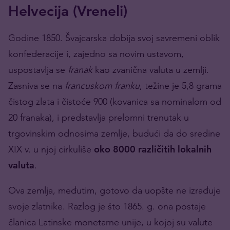
Helvecija (Vreneli)
Godine 1850. Švajcarska dobija svoj savremeni oblik
konfederacije i, zajedno sa novim ustavom,
uspostavlja se
franak
kao zvanična valuta u zemlji.
Zasniva se na
francuskom franku
, težine je 5,8 grama
čistog zlata i čistoće 900 (kovanica sa nominalom od
20 franaka), i predstavlja prelomni trenutak u
trgovinskim odnosima zemlje, budući da do sredine
XIX v. u njoj cirkuliše
oko 8000 različitih lokalnih
valuta
.
Ova zemlja, međutim, gotovo da uopšte ne izrađuje
svoje zlatnike. Razlog je što 1865. g. ona postaje
članica Latinske monetarne unije, u kojoj su valute