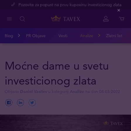
Pozovite za popust na prvu kupovinu investicionog zlata
Close
Blog
PR Objave
Vesti
Analize
Zlatni list
Moćne dame u svetu
investicionog zlata
Objavio
Daniel Vasilev
u kategoriji
Analize
na dan 08.03.2022