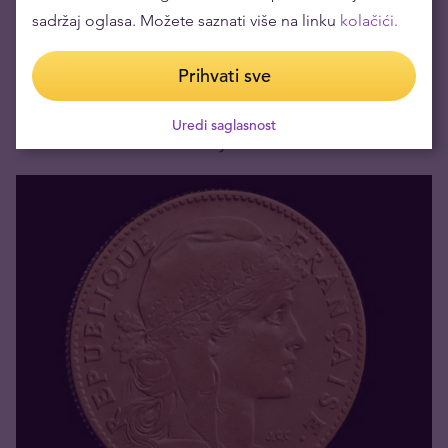
sadržaj oglasa. Možete saznati više na linku
kolačići.
pri čistoći od 900) i 20 (5,8 grama čistog zlata)
francuskih franaka. Oni se proizvode do Prvog
Prihvati sve
svetskog rata.
Uredi saglasnost
20 francuskih franaka Marijana