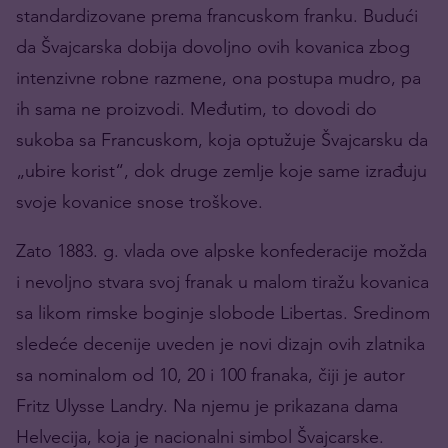
standardizovane prema francuskom franku. Budući
da Švajcarska dobija dovoljno ovih kovanica zbog
intenzivne robne razmene, ona postupa mudro, pa
ih sama ne proizvodi. Međutim, to dovodi do
sukoba sa Francuskom, koja optužuje Švajcarsku da
„ubire korist“, dok druge zemlje koje same izrađuju
svoje kovanice snose troškove.
Zato 1883. g. vlada ove alpske konfederacije možda
i nevoljno stvara svoj franak u malom tiražu kovanica
sa likom rimske boginje slobode Libertas. Sredinom
sledeće decenije uveden je novi dizajn ovih zlatnika
sa nominalom od 10, 20 i 100 franaka, čiji je autor
Fritz Ulysse Landry. Na njemu je prikazana dama
Helvecija, koja je nacionalni simbol Švajcarske.