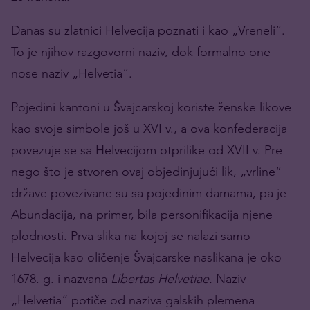
Danas su zlatnici Helvecija poznati i kao „Vreneli“.
To je njihov razgovorni naziv, dok formalno one
nose naziv „Helvetia“.
Pojedini kantoni u Švajcarskoj koriste ženske likove
kao svoje simbole još u XVI v., a ova konfederacija
povezuje se sa Helvecijom otprilike od XVII v. Pre
nego što je stvoren ovaj objedinjujući lik, „vrline“
države povezivane su sa pojedinim damama, pa je
Abundacija, na primer, bila personifikacija njene
plodnosti. Prva slika na kojoj se nalazi samo
Helvecija kao oličenje Švajcarske naslikana je oko
1678. g. i nazvana
Libertas Helvetiae.
Naziv
„Helvetia“ potiče od naziva galskih plemena