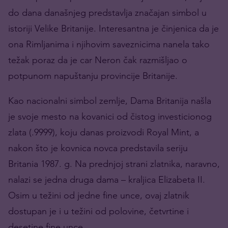
do dana današnjeg predstavlja značajan simbol u
istoriji Velike Britanije. Interesantna je činjenica da je
ona Rimljanima i njihovim saveznicima nanela tako
težak poraz da je car Neron čak razmišljao o
potpunom napuštanju provincije Britanije.
Kao nacionalni simbol zemlje, Dama Britanija našla
je svoje mesto na kovanici od čistog investicionog
zlata (.9999), koju danas proizvodi Royal Mint, a
nakon što je kovnica novca predstavila seriju
Britania 1987. g. Na prednjoj strani zlatnika, naravno,
nalazi se jedna druga dama – kraljica Elizabeta II.
Osim u težini od jedne fine unce, ovaj zlatnik
dostupan je i u težini od polovine, četvrtine i
desetine fine unce.