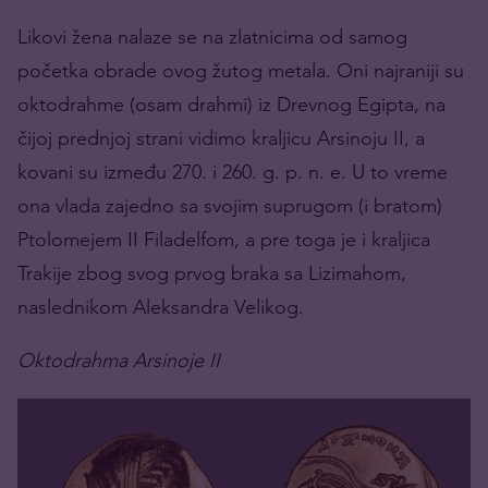
Likovi žena nalaze se na zlatnicima od samog
početka obrade ovog žutog metala. Oni najraniji su
oktodrahme (osam drahmi) iz Drevnog Egipta, na
čijoj prednjoj strani vidimo kraljicu Arsinoju II, a
kovani su između 270. i 260. g. p. n. e. U to vreme
ona vlada zajedno sa svojim suprugom (i bratom)
Ptolomejem II Filadelfom, a pre toga je i kraljica
Trakije zbog svog prvog braka sa Lizimahom,
naslednikom Aleksandra Velikog.
Oktodrahma Arsinoje
II