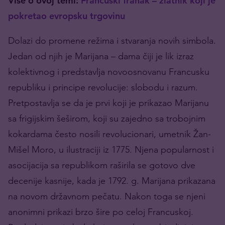
Više o ovoj temi:
Francuski franak – zlatnik koji je
pokretao evropsku trgovinu
Dolazi do promene režima i stvaranja novih simbola.
Jedan od njih je Marijana – dama čiji je lik izraz
kolektivnog i predstavlja novoosnovanu Francusku
republiku i principe revolucije: slobodu i razum.
Pretpostavlja se da je prvi koji je prikazao Marijanu
sa frigijskim šeširom, koji su zajedno sa trobojnim
kokardama često nosili revolucionari, umetnik Žan-
Mišel Moro, u ilustraciji iz 1775. Njena popularnost i
asocijacija sa republikom raširila se gotovo dve
decenije kasnije, kada je 1792. g. Marijana prikazana
na novom državnom pečatu. Nakon toga se njeni
anonimni prikazi brzo šire po celoj Francuskoj.