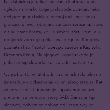
Na zlatnicima je prikazana Dama Sloboda, a po
ugledu na rimsku boginju slobode Libertas, kako
drži podignutu baklju u desnoj ruci i maslinovu
grančicu u levoj, obasjana sunčevim zracima. Ispod
nje su grane hrasta, koji je simbol izdržljivosti, a u
donjem levom uglu prikazana je zgrada Kongresa,
poznata i kao Kapitol (opet po uzoru na Kapitol u
Drevnom Rimu). Na njegovoj kupoli takođe je
prikazan Kip slobode, koji se vidi i na zlatniku.
Ovaj izbor Dame Slobode za američke zlatnike ne
iznenađuje – odbacivanje kolonijalnog statusa, Rat
za nezavisnost i donošenje sopstvenog ustava
prelomni su trenuci u istoriji SAD. Danas je Kip
slobode, dobijen na poklon od Francuske, koji