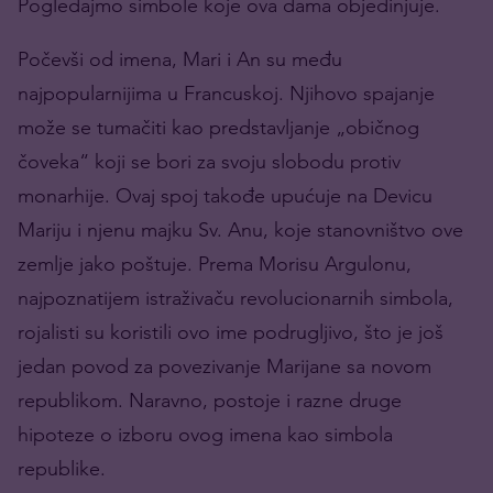
Pogledajmo simbole koje ova dama objedinjuje.
Počevši od imena, Mari i An su među
najpopularnijima u Francuskoj. Njihovo spajanje
može se tumačiti kao predstavljanje „običnog
čoveka“ koji se bori za svoju slobodu protiv
monarhije. Ovaj spoj takođe upućuje na Devicu
Mariju i njenu majku Sv. Anu, koje stanovništvo ove
zemlje jako poštuje. Prema Morisu Argulonu,
najpoznatijem istraživaču revolucionarnih simbola,
rojalisti su koristili ovo ime podrugljivo, što je još
jedan povod za povezivanje Marijane sa novom
republikom. Naravno, postoje i razne druge
hipoteze o izboru ovog imena kao simbola
republike.