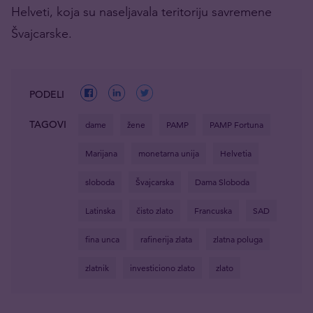
Helveti, koja su naseljavala teritoriju savremene
Švajcarske.
PODELI
TAGOVI
dame
žene
PAMP
PAMP Fortuna
Marijana
monetarna unija
Helvetia
sloboda
Švajcarska
Dama Sloboda
Latinska
čisto zlato
Francuska
SAD
fina unca
rafinerija zlata
zlatna poluga
zlatnik
investiciono zlato
zlato