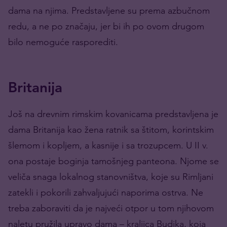
dama na njima. Predstavljene su prema azbučnom
redu, a ne po značaju, jer bi ih po ovom drugom
bilo nemoguće rasporediti.
Britanija
Još na drevnim rimskim kovanicama predstavljena je
dama Britanija kao žena ratnik sa štitom, korintskim
šlemom i kopljem, a kasnije i sa trozupcem. U II v.
ona postaje boginja tamošnjeg panteona. Njome se
veliča snaga lokalnog stanovništva, koje su Rimljani
zatekli i pokorili zahvaljujući naporima ostrva. Ne
treba zaboraviti da je najveći otpor u tom njihovom
naletu pružila upravo dama – kraljica Budika, koja