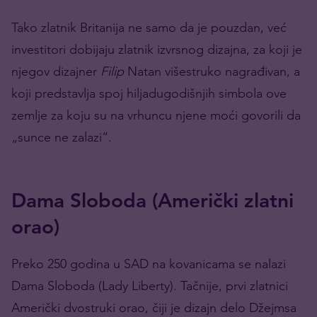
Tako zlatnik Britanija ne samo da je pouzdan, već
investitori dobijaju zlatnik izvrsnog dizajna, za koji je
njegov dizajner
Filip
Natan višestruko nagrađivan, a
koji predstavlja spoj hiljadugodišnjih simbola ove
zemlje za koju su na vrhuncu njene moći govorili da
„sunce ne zalazi“.
Dama Sloboda (Američki zlatni
orao)
Preko 250 godina u SAD na kovanicama se nalazi
Dama Sloboda (Lady Liberty). Tačnije, prvi zlatnici
Američki dvostruki orao, čiji je dizajn delo Džejmsa