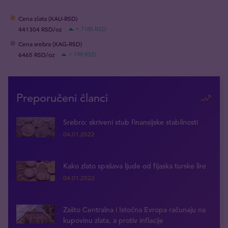
Cena zlata (XAU-RSD)
441304 RSD/oz
+ 7185 RSD
Cena srebra (XAG-RSD)
6465 RSD/oz
+ 199 RSD
Preporučeni članci
Srebro: skriveni stub finansijske stabilnosti
04.01.2022
Kako zlato spašava ljude od fijaska turske lire
04.01.2022
Zašto Centralna i Istočna Evropa računaju na
kupovinu zlata, a protiv inflacije