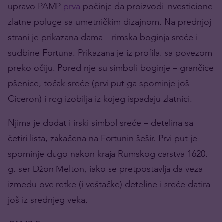
upravo PAMP
prva
počinje da proizvodi investicione
zlatne poluge sa umetničkim dizajnom. Na prednjoj
strani je prikazana dama – rimska boginja sreće i
sudbine Fortuna. Prikazana je iz profila, sa povezom
preko očiju. Pored nje su simboli boginje – grančice
pšenice, točak sreće (prvi put ga spominje još
Ciceron) i rog izobilja iz kojeg ispadaju zlatnici.
Njima je dodat i irski simbol sreće – detelina sa
četiri lista, zakačena na Fortunin šešir. Prvi put je
spominje dugo nakon kraja Rumskog carstva 1620.
g. ser Džon Melton, iako se pretpostavlja da veza
između ove retke (i veštačke) deteline i sreće datira
još iz srednjeg veka.