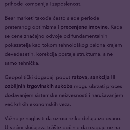
prihode kompanija i zaposlenost.
Bear marketi takođe često slede periode
preteranog optimizma i
precenjene imovine
. Kada
se cene značajno odvoje od fundamentalnih
pokazatelja kao tokom tehnološkog balona krajem
devedesetih, korekcija postaje strukturna, a ne
samo tehnička.
Geopolitički događaji poput
ratova, sankcija ili
ozbiljnih trgovinskih sukoba
mogu ubrzati proces
dodavanjem sistemske neizvesnosti i narušavanjem
već krhkih ekonomskih veza.
Važno je naglasiti da uzroci retko deluju izolovano.
U većini slučajeva tržište počinje da reaguje ne na