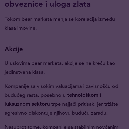
obveznice i uloga zlata
Tokom bear marketa menja se korelacija između
klasa imovine.
Akcije
U uslovima bear marketa, akcije se ne kreću kao
jedinstvena klasa.
Kompanije sa visokim valuacijama i zavisnošću od
budućeg rasta, posebno u
tehnološkom i
luksuznom sektoru
trpe najjači pritisak, jer tržište
agresivno diskontuje njihovu buduću zaradu.
Nasuprot tome, kompanije sa stabilnim novčanim