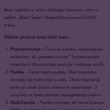
Bear marketi se retko dešavaju trenutno, osim u
retkim „Black Swan“ događajima poput COVID
kraha.
Obično prolaze kroz četiri faze:
Prepoznavanje
– Cene su visoke, raspoloženje
euforično, ali „pametni novac“ (institucionalni
investitori) tiho prodaje pozicije i realizuje profit.
Panika
– Cene naglo padaju. Mali investitori
shvataju da nešto nije u redu. Obim trgovanja
raste jer strah izaziva masovne rasprodaje. U
ovoj fazi se često beleže najnaglašeniji padovi.
Stabilizacija
– Panika prestaje, ali nema kupaca.
Tržište se kreće „bočno“,
volatilnost
opada, ali