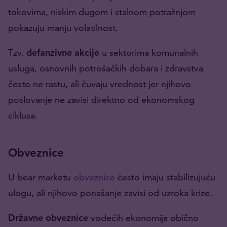
tokovima, niskim dugom i stalnom potražnjom
pokazuju manju volatilnost.
Tzv.
defanzivne akcije
u sektorima komunalnih
usluga, osnovnih potrošačkih dobara i zdravstva
često ne rastu, ali čuvaju vrednost jer njihovo
poslovanje ne zavisi direktno od ekonomskog
ciklusa.
Obveznice
U bear marketu
obveznice
često imaju stabilizujuću
ulogu, ali njihovo ponašanje zavisi od uzroka krize.
Državne obveznice
vodećih ekonomija obično