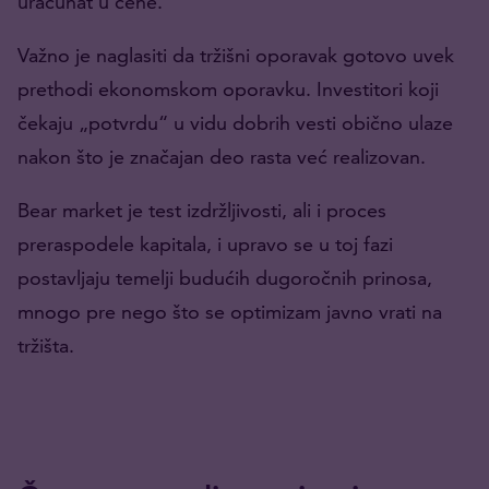
uračunat u cene.
Važno je naglasiti da tržišni oporavak gotovo uvek
prethodi ekonomskom oporavku. Investitori koji
čekaju „potvrdu“ u vidu dobrih vesti obično ulaze
nakon što je značajan deo rasta već realizovan.
Bear market je test izdržljivosti, ali i proces
preraspodele kapitala, i upravo se u toj fazi
postavljaju temelji budućih dugoročnih prinosa,
mnogo pre nego što se optimizam javno vrati na
tržišta.