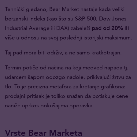
Tehnički gledano, Bear Market nastaje kada veliki
berzanski indeks (kao što su S&P 500, Dow Jones
Industrial Average ili DAX) zabeleži
pad od 20% ili
više
u odnosu na svoj poslednji istorijski maksimum.
Taj pad mora biti održiv, a ne samo kratkotrajan.
Termin potiče od načina na koji medved napada tj.
udarcem šapom odozgo nadole, prikivajući žrtvu za
tlo. To je precizna metafora za kretanje grafikona:
prodajni pritisak je toliko snažan da potiskuje cene
naniže uprkos pokušajima oporavka.
Vrste Bear Marketa