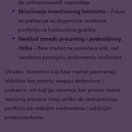
do sinhronizovanih rasprodaja.
Skraćivanje investicionog horizonta
– Fokus
se prebacuje sa dugoročne vrednosti
portfolija na kratkoročne gubitke.
Nesklad između preuzetog i podnošljivog
rizika
– Bear market ne povećava rizik, već
razotkriva postojeću prekomernu izloženost.
Ukratko, investitori koji bear market posmatraju
isključivo kao pretnju reaguju defanzivno i
prekasno; oni koji ga razumeju kao proces realne
repricing procene imaju priliku da restrukturiraju
portfolio po realnijim vrednostima i održivijim
pretpostavkama.