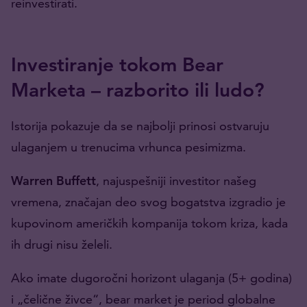
reinvestirati.
Investiranje tokom Bear
Marketa – razborito ili ludo?
Istorija pokazuje da se najbolji prinosi ostvaruju
ulaganjem u trenucima vrhunca pesimizma.
Warren Buffett
, najuspešniji investitor našeg
vremena, značajan deo svog bogatstva izgradio je
kupovinom američkih kompanija tokom kriza, kada
ih drugi nisu želeli.
Ako imate dugoročni horizont ulaganja (5+ godina)
i „čelične živce“, bear market je period globalne