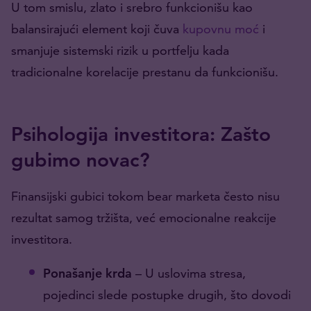
U tom smislu, zlato i srebro funkcionišu kao
balansirajući element koji čuva
kupovnu moć
i
smanjuje sistemski rizik u portfelju kada
tradicionalne korelacije prestanu da funkcionišu.
Psihologija investitora: Zašto
gubimo novac?
Finansijski gubici tokom bear marketa često nisu
rezultat samog tržišta, već emocionalne reakcije
investitora.
Ponašanje krda
– U uslovima stresa,
pojedinci slede postupke drugih, što dovodi