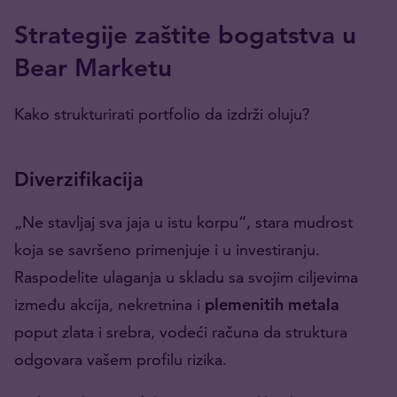
Strategije zaštite bogatstva u
Bear Marketu
Kako strukturirati portfolio da izdrži oluju?
Diverzifikacija
„Ne stavljaj sva jaja u istu korpu“, stara mudrost
koja se savršeno primenjuje i u investiranju.
Raspodelite ulaganja u skladu sa svojim ciljevima
između akcija, nekretnina i
plemenitih metala
poput zlata i srebra, vodeći računa da struktura
odgovara vašem profilu rizika.