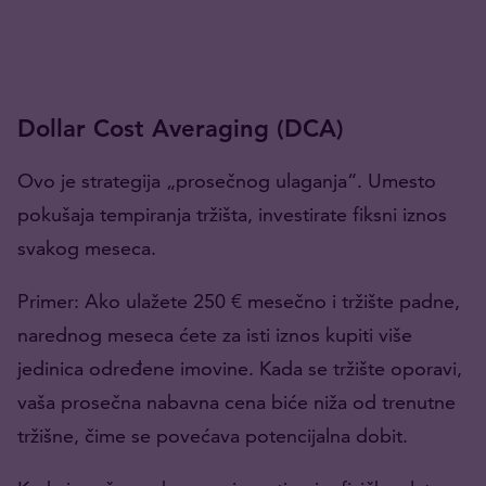
Dollar Cost Averaging (DCA)
Ovo je strategija „prosečnog ulaganja“. Umesto
pokušaja tempiranja tržišta, investirate fiksni iznos
svakog meseca.
Primer: Ako ulažete 250 € mesečno i tržište padne,
narednog meseca ćete za isti iznos kupiti više
jedinica određene imovine. Kada se tržište oporavi,
vaša prosečna nabavna cena biće niža od trenutne
tržišne, čime se povećava potencijalna dobit.