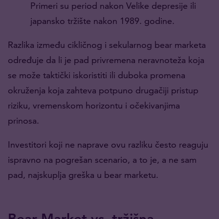
Primeri su period nakon Velike depresije ili
japansko tržište nakon 1989. godine.
Razlika između cikličnog i sekularnog bear marketa
određuje da li je pad privremena neravnoteža koja
se može taktički iskoristiti ili duboka promena
okruženja koja zahteva potpuno drugačiji pristup
riziku, vremenskom horizontu i očekivanjima
prinosa.
Investitori koji ne naprave ovu razliku često reaguju
ispravno na pogrešan scenario, a to je, a ne sam
pad, najskuplja greška u bear marketu.
Bear Market vs. tržišna