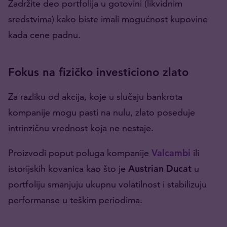
Zadržite deo portfolija u gotovini (likvidnim
sredstvima) kako biste imali mogućnost kupovine
kada cene padnu.
Fokus na fizičko investiciono zlato
Za razliku od akcija, koje u slučaju bankrota
kompanije mogu pasti na nulu, zlato poseduje
intrinzičnu vrednost koja ne nestaje.
Proizvodi poput poluga kompanije
Valcambi
ili
istorijskih kovanica kao što je
Austrian Ducat
u
portfoliju smanjuju ukupnu volatilnost i stabilizuju
performanse u teškim periodima.