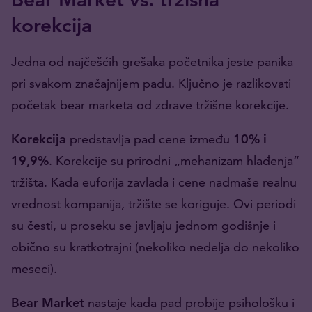
korekcija
Jedna od najčešćih grešaka početnika jeste panika
pri svakom značajnijem padu. Ključno je razlikovati
početak bear marketa od zdrave tržišne korekcije.
Korekcija
predstavlja pad cene između
10% i
19,9%
. Korekcije su prirodni „mehanizam hlađenja“
tržišta. Kada euforija zavlada i cene nadmaše realnu
vrednost kompanija, tržište se koriguje. Ovi periodi
su česti, u proseku se javljaju jednom godišnje i
obično su kratkotrajni (nekoliko nedelja do nekoliko
meseci).
Bear Market
nastaje kada pad probije psihološku i