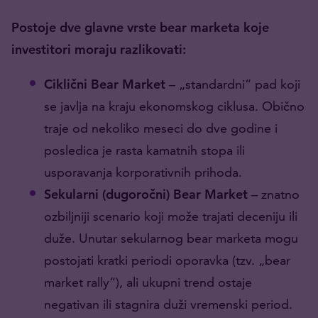
Postoje dve glavne vrste bear marketa koje
investitori moraju razlikovati:
Ciklični Bear Market
– „standardni“ pad koji
se javlja na kraju ekonomskog ciklusa. Obično
traje od nekoliko meseci do dve godine i
posledica je rasta kamatnih stopa ili
usporavanja korporativnih prihoda.
Sekularni (dugoročni) Bear Market
– znatno
ozbiljniji scenario koji može trajati deceniju ili
duže. Unutar sekularnog bear marketa mogu
postojati kratki periodi oporavka (tzv. „bear
market rally“), ali ukupni trend ostaje
negativan ili stagnira duži vremenski period.