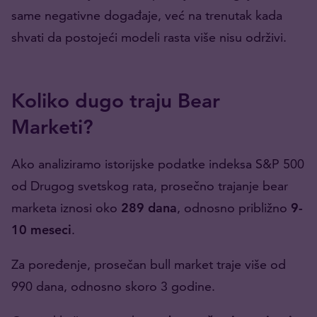
same negativne događaje, već na trenutak kada
shvati da postojeći modeli rasta više nisu održivi.
Koliko dugo traju Bear
Marketi?
Ako analiziramo istorijske podatke indeksa S&P 500
od Drugog svetskog rata, prosečno trajanje bear
marketa iznosi oko
289 dana
, odnosno približno
9-
10 meseci
.
Za poređenje, prosečan bull market traje više od
990 dana, odnosno skoro 3 godine.