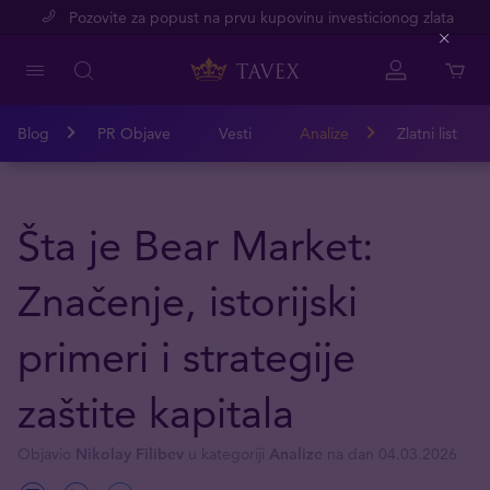
Pozovite za popust na prvu kupovinu investicionog zlata
Close
Blog
PR Objave
Vesti
Analize
Zlatni list
Šta je Bear Market:
Značenje, istorijski
primeri i strategije
zaštite kapitala
Objavio
Nikolay Filibev
u kategoriji
Analize
na dan 04.03.2026