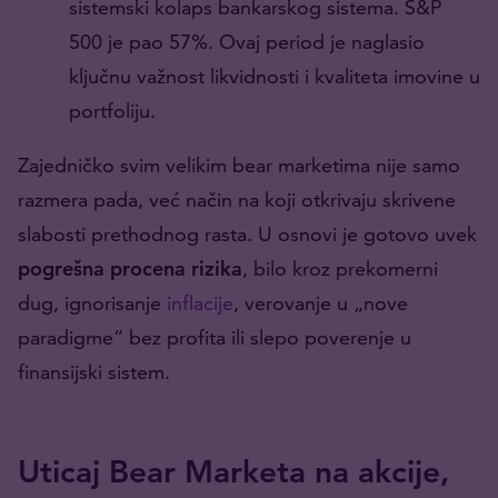
sistemski kolaps bankarskog sistema. S&P
500 je pao 57%. Ovaj period je naglasio
ključnu važnost likvidnosti i kvaliteta imovine u
portfoliju.
Zajedničko svim velikim bear marketima nije samo
razmera pada, već način na koji otkrivaju skrivene
slabosti prethodnog rasta. U osnovi je gotovo uvek
pogrešna procena rizika
, bilo kroz prekomerni
dug, ignorisanje
inflacije
, verovanje u „nove
paradigme“ bez profita ili slepo poverenje u
finansijski sistem.
Uticaj Bear Marketa na akcije,