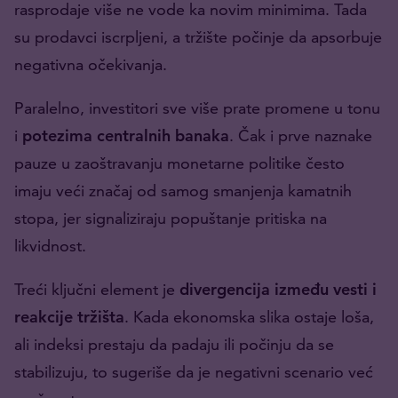
rasprodaje više ne vode ka novim minimima. Tada
su prodavci iscrpljeni, a tržište počinje da apsorbuje
negativna očekivanja.
Paralelno, investitori sve više prate promene u tonu
i
potezima centralnih banaka
. Čak i prve naznake
pauze u zaoštravanju monetarne politike često
imaju veći značaj od samog smanjenja kamatnih
stopa, jer signaliziraju popuštanje pritiska na
likvidnost.
Treći ključni element je
divergencija između vesti i
reakcije tržišta
. Kada ekonomska slika ostaje loša,
ali indeksi prestaju da padaju ili počinju da se
stabilizuju, to sugeriše da je negativni scenario već