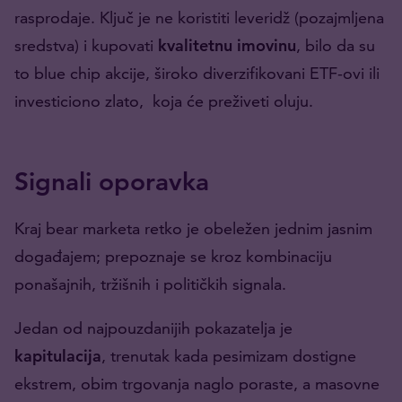
rasprodaje. Ključ je ne koristiti leveridž (pozajmljena
sredstva) i kupovati
kvalitetnu imovinu
, bilo da su
to blue chip akcije, široko diverzifikovani ETF-ovi ili
investiciono zlato, koja će preživeti oluju.
Signali oporavka
Kraj bear marketa retko je obeležen jednim jasnim
događajem; prepoznaje se kroz kombinaciju
ponašajnih, tržišnih i političkih signala.
Jedan od najpouzdanijih pokazatelja je
kapitulacija
, trenutak kada pesimizam dostigne
ekstrem, obim trgovanja naglo poraste, a masovne