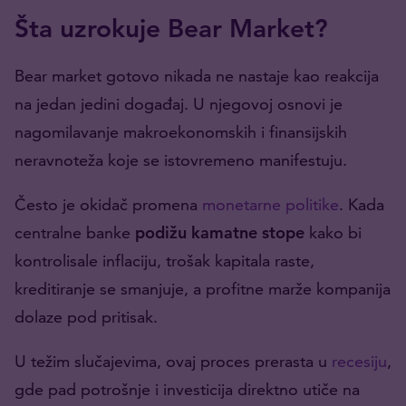
Šta uzrokuje Bear Market?
Bear market gotovo nikada ne nastaje kao reakcija
na jedan jedini događaj. U njegovoj osnovi je
nagomilavanje makroekonomskih i finansijskih
neravnoteža koje se istovremeno manifestuju.
Često je okidač promena
monetarne politike
. Kada
centralne banke
podižu kamatne stope
kako bi
kontrolisale inflaciju, trošak kapitala raste,
kreditiranje se smanjuje, a profitne marže kompanija
dolaze pod pritisak.
U težim slučajevima, ovaj proces prerasta u
recesiju
,
gde pad potrošnje i investicija direktno utiče na