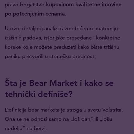
pravo bogatstvo
kupovinom kvalitetne imovine
po potcenjenim cenama
.
U ovoj detaljnoj analizi razmotrićemo anatomiju
tržišnih padova, istorijske presedane i konkretne
korake koje možete preduzeti kako biste tržišnu
paniku pretvorili u stratešku prednost.
Šta je Bear Market i kako se
tehnički definiše?
Definicija bear marketa je stroga u svetu Volstrita.
Ona se ne odnosi samo na „loš dan“ ili „lošu
nedelju“ na berzi.