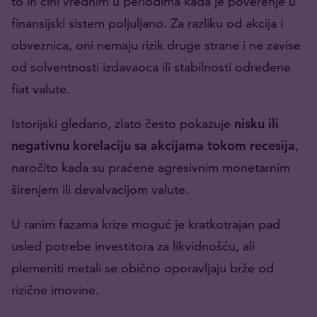
to ih čini vrednim u periodima kada je poverenje u
finansijski sistem poljuljano. Za razliku od akcija i
obveznica, oni nemaju rizik druge strane i ne zavise
od solventnosti izdavaoca ili stabilnosti određene
fiat valute.
Istorijski gledano, zlato često pokazuje
nisku ili
negativnu korelaciju sa akcijama tokom recesija
,
naročito kada su praćene agresivnim monetarnim
širenjem ili devalvacijom valute.
U ranim fazama krize moguć je kratkotrajan pad
usled potrebe investitora za likvidnošću, ali
plemeniti metali se obično oporavljaju brže od
rizične imovine.