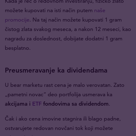
Kada je reč o redovnom investiranju, fizičko zlato
možete kupovati na isti način putem
naše
promocije
. Na taj način možete kupovati 1 gram
čistog zlata svakog meseca, a nakon 12 meseci, kao
nagradu za doslednost, dobijate dodatni 1 gram
besplatno.
Preusmeravanje ka dividendama
U bear marketu rast cena je malo verovatan. Zato
„pametni novac“ deo portfolija usmerava ka
akcijama i
ETF
fondovima sa dividendom
.
Čak i ako cena imovine stagnira ili blago padne,
ostvarujete redovan novčani tok koji možete