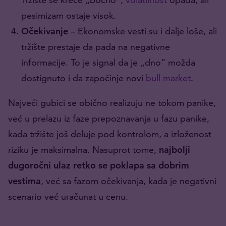
pesimizam ostaje visok.
Očekivanje
– Ekonomske vesti su i dalje loše, ali
tržište prestaje da pada na negativne
informacije. To je signal da je „dno“ možda
dostignuto i da započinje novi
bull market
.
Najveći gubici se obično realizuju ne tokom panike,
već u prelazu iz faze prepoznavanja u fazu panike,
kada tržište još deluje pod kontrolom, a izloženost
riziku je maksimalna. Nasuprot tome,
najbolji
dugoročni ulaz retko se poklapa sa dobrim
vestima
, već sa fazom očekivanja, kada je negativni
scenario već uračunat u cenu.