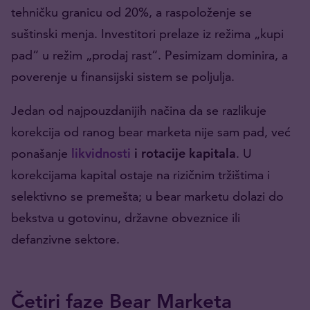
tehničku granicu od 20%, a raspoloženje se
suštinski menja. Investitori prelaze iz režima „kupi
pad“ u režim „prodaj rast“. Pesimizam dominira, a
poverenje u finansijski sistem se poljulja.
Jedan od najpouzdanijih načina da se razlikuje
korekcija od ranog bear marketa nije sam pad, već
ponašanje
likvidnosti
i rotacije kapitala
. U
korekcijama kapital ostaje na rizičnim tržištima i
selektivno se premešta; u bear marketu dolazi do
bekstva u gotovinu, državne obveznice ili
defanzivne sektore.
Četiri faze Bear Marketa