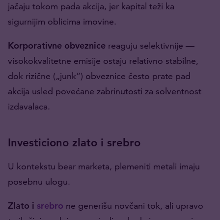
jačaju tokom pada akcija, jer kapital teži ka
sigurnijim oblicima imovine.
Korporativne obveznice
reaguju selektivnije —
visokokvalitetne emisije ostaju relativno stabilne,
dok rizične („junk“) obveznice često prate pad
akcija usled povećane zabrinutosti za solventnost
izdavalaca.
Investiciono zlato i srebro
U kontekstu bear marketa, plemeniti metali imaju
posebnu ulogu.
Zlato i
srebro
ne generišu novčani tok, ali upravo