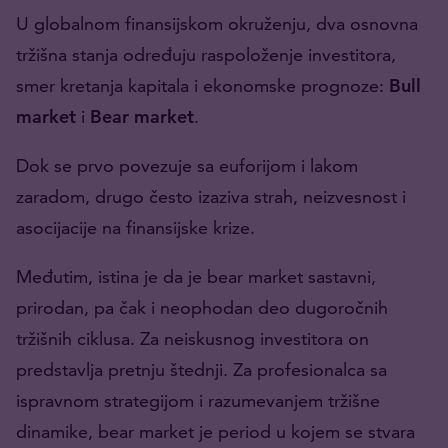
U globalnom finansijskom okruženju, dva osnovna
tržišna stanja određuju raspoloženje investitora,
smer kretanja kapitala i ekonomske prognoze:
Bull
market
i
Bear market
.
Dok se prvo povezuje sa euforijom i lakom
zaradom, drugo često izaziva strah, neizvesnost i
asocijacije na finansijske krize.
Međutim, istina je da je bear market sastavni,
prirodan, pa čak i neophodan deo dugoročnih
tržišnih ciklusa. Za neiskusnog investitora on
predstavlja pretnju štednji. Za profesionalca sa
ispravnom strategijom i razumevanjem tržišne
dinamike, bear market je period u kojem se stvara