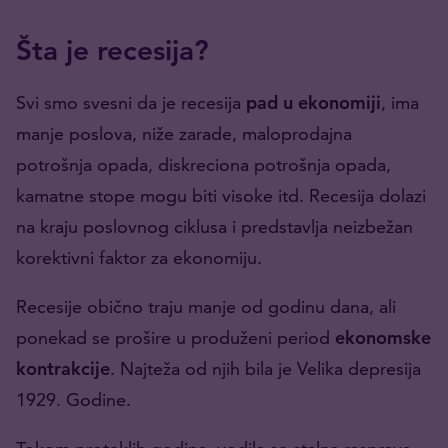
Šta je recesija?
Svi smo svesni da je recesija
pad u ekonomiji
, ima
manje poslova, niže zarade, maloprodajna
potrošnja opada, diskreciona potrošnja opada,
kamatne stope mogu biti visoke itd. Recesija dolazi
na kraju poslovnog ciklusa i predstavlja neizbežan
korektivni faktor za ekonomiju.
Recesije obično traju manje od godinu dana, ali
ponekad se prošire u produženi period
ekonomske
kontrakcije
. Najteža od njih bila je Velika depresija
1929. Godine.