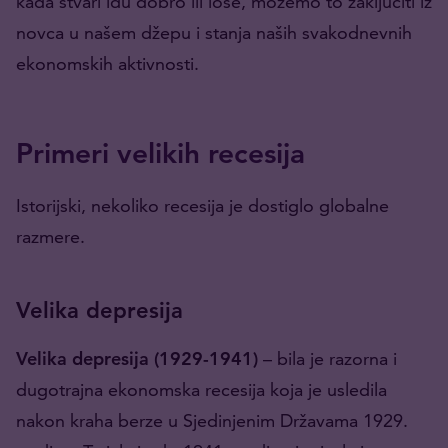
kada stvari idu dobro ili loše, možemo to zaključiti iz
novca u našem džepu i stanja naših svakodnevnih
ekonomskih aktivnosti.
Primeri velikih recesija
Istorijski, nekoliko recesija je dostiglo globalne
razmere.
Velika depresija
Velika depresija (1929-1941)
– bila je razorna i
dugotrajna ekonomska recesija koja je usledila
nakon kraha berze u Sjedinjenim Državama 1929.