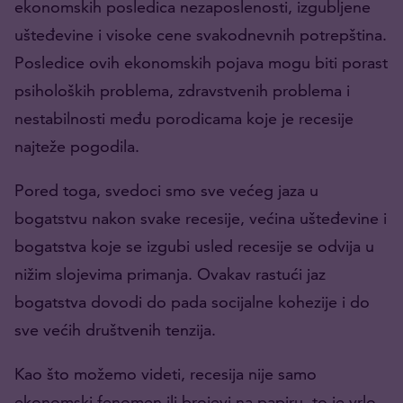
ekonomskih posledica nezaposlenosti, izgubljene
ušteđevine i visoke cene svakodnevnih potrepština.
Posledice ovih ekonomskih pojava mogu biti porast
psiholoških problema, zdravstvenih problema i
nestabilnosti među porodicama koje je recesije
najteže pogodila.
Pored toga, svedoci smo sve većeg jaza u
bogatstvu nakon svake recesije, većina ušteđevine i
bogatstva koje se izgubi usled recesije se odvija u
nižim slojevima primanja. Ovakav rastući jaz
bogatstva dovodi do pada socijalne kohezije i do
sve većih društvenih tenzija.
Kao što možemo videti, recesija nije samo
ekonomski fenomen ili brojevi na papiru, to je vrlo