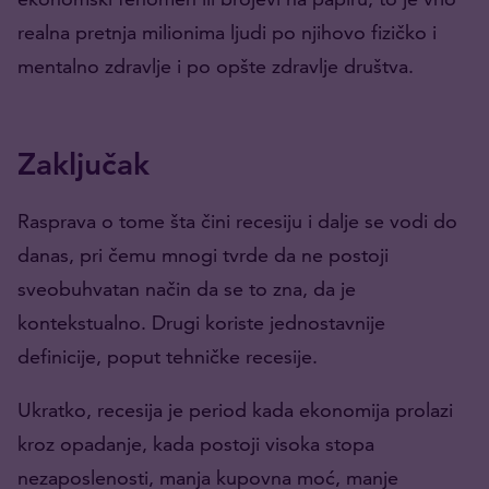
realna pretnja milionima ljudi po njihovo fizičko i
mentalno zdravlje i po opšte zdravlje društva.
Zaključak
Rasprava o tome šta čini recesiju i dalje se vodi do
danas, pri čemu mnogi tvrde da ne postoji
sveobuhvatan način da se to zna, da je
kontekstualno. Drugi koriste jednostavnije
definicije, poput tehničke recesije.
Ukratko, recesija je period kada ekonomija prolazi
kroz opadanje, kada postoji visoka stopa
nezaposlenosti, manja kupovna moć, manje