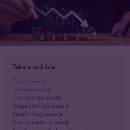
Tabela sadržaja
Šta je recesija?
Tehnička recesija
Šira definicija recesije
Druge definicije recesije
Začarani krug recesije
Nisu svi sektori u recesiji