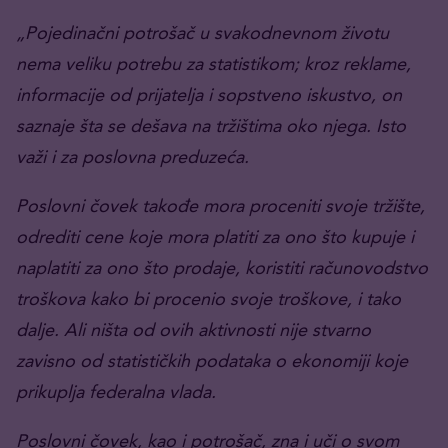
„Pojedinačni potrošač u svakodnevnom životu
nema veliku potrebu za statistikom; kroz reklame,
informacije od prijatelja i sopstveno iskustvo, on
saznaje šta se dešava na tržištima oko njega. Isto
važi i za poslovna preduzeća.
Poslovni čovek takođe mora proceniti svoje tržište,
odrediti cene koje mora platiti za ono što kupuje i
naplatiti za ono što prodaje, koristiti računovodstvo
troškova kako bi procenio svoje troškove, i tako
dalje. Ali ništa od ovih aktivnosti nije stvarno
zavisno od statističkih podataka o ekonomiji koje
prikuplja federalna vlada.
Poslovni čovek, kao i potrošač, zna i uči o svom