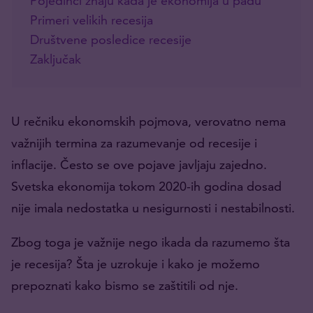
Pojedinci znaju kada je ekonomija u padu
Primeri velikih recesija
Društvene posledice recesije
Zaključak
U rečniku ekonomskih pojmova, verovatno nema
važnijih termina za razumevanje od recesije i
inflacije. Često se ove pojave javljaju zajedno.
Svetska ekonomija tokom 2020-ih godina dosad
nije imala nedostatka u nesigurnosti i nestabilnosti.
Zbog toga je važnije nego ikada da razumemo šta
je recesija? Šta je uzrokuje i kako je možemo
prepoznati kako bismo se zaštitili od nje.