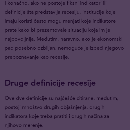
I konačno, ako ne postoje fiksni indikatori ili
definicije šta predstavlja recesiju, institucije koje
imaju koristi često mogu menjati koje indikatore
prate kako bi prezentovale situaciju koja im je
najpovoljnija. Međutim, naravno, ako je ekonomski
pad posebno ozbiljan, nemoguće je izbeći njegovo
prepoznavanje kao recesije.
Druge definicije recesije
Ove dve definicije su najčešće citirane, međutim,
postoji mnoštvo drugih objašnjenja, drugih
indikatora koje treba pratiti i drugih načina za
njihovo merenje.