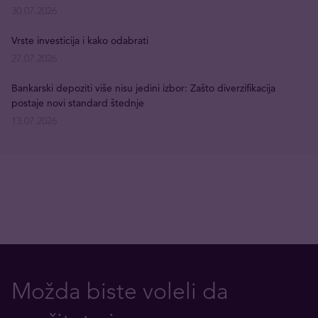
30.07.2026
Vrste investicija i kako odabrati
27.07.2026
Bankarski depoziti više nisu jedini izbor: Zašto diverzifikacija
postaje novi standard štednje
13.07.2026
Možda biste voleli da