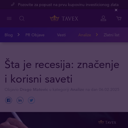
Pozovite za popust na prvu kupovinu investicionog zlata
Close
Blog
PR Objave
Vesti
Analize
Zlatni list
Šta je recesija: značenje
i korisni saveti
Objavio
Drago Matovic
u kategoriji
Analize
na dan 06.02.2025