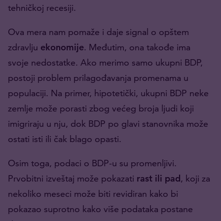
tehničkoj recesiji.
Ova mera nam pomaže i daje signal o opštem
zdravlju
ekonomije
. Međutim, ona takođe ima
svoje nedostatke. Ako merimo samo ukupni BDP,
postoji problem prilagođavanja promenama u
populaciji. Na primer, hipotetički, ukupni BDP neke
zemlje može porasti zbog većeg broja ljudi koji
imigriraju u nju, dok BDP po glavi stanovnika može
ostati isti ili čak blago opasti.
Osim toga, podaci o BDP-u su promenljivi.
Prvobitni izveštaj može pokazati
rast ili pad
, koji za
nekoliko meseci može biti revidiran kako bi
pokazao suprotno kako više podataka postane