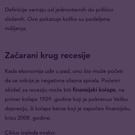
Definicije variraju od jednostavnih do prilično
složenih. Ovo pokazuje koliko su podeljena
mišljenja.
Začarani krug recesije
Kada ekonomija uđe u pad, ono što može početi
da se odvija je negativna silazna spirala. Početni
okidač za recesiju može biti
finansijski kolaps
, na
primer kolaps 1929. godine koji je pokrenuo Veliku
depresiju, ili kolaps berze koji je započeo finansijsku
krizu 2008. godine.
Ciklus izgleda ovako: