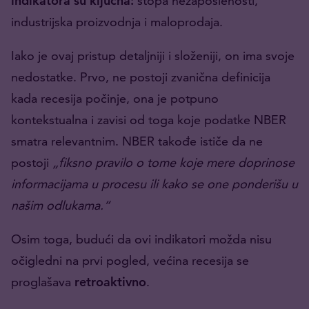
indikatora su ključna:
stopa nezaposlenosti,
industrijska proizvodnja i maloprodaja.
Iako je ovaj pristup detaljniji i složeniji, on ima svoje
nedostatke. Prvo, ne postoji zvanična definicija
kada recesija počinje, ona je potpuno
kontekstualna i zavisi od toga koje podatke NBER
smatra relevantnim. NBER takođe ističe da ne
postoji
„fiksno pravilo o tome koje mere doprinose
informacijama u procesu ili kako se one ponderišu u
našim odlukama.“
Osim toga, budući da ovi indikatori možda nisu
očigledni na prvi pogled, većina recesija se
proglašava
retroaktivno
.