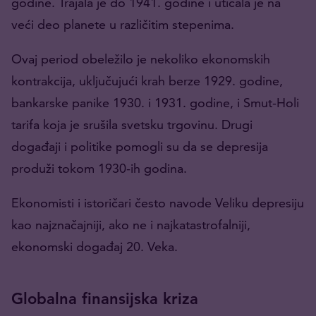
godine. Trajala je do 1941. godine i uticala je na
veći deo planete u različitim stepenima.
Ovaj period obeležilo je nekoliko ekonomskih
kontrakcija, uključujući krah berze 1929. godine,
bankarske panike 1930. i 1931. godine, i Smut-Holi
tarifa koja je srušila svetsku trgovinu. Drugi
događaji i politike pomogli su da se depresija
produži tokom 1930-ih godina.
Ekonomisti i istoričari često navode Veliku depresiju
kao najznačajniji, ako ne i najkatastrofalniji,
ekonomski događaj 20. Veka.
Globalna finansijska kriza