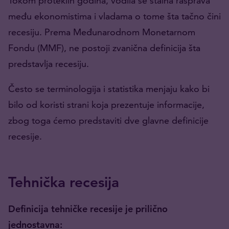
Tokom proteklih godina, vodila se stalna rasprava
među ekonomistima i vladama o tome šta tačno čini
recesiju. Prema Međunarodnom Monetarnom
Fondu (MMF), ne postoji zvanična definicija šta
predstavlja recesiju.
Često se terminologija i statistika menjaju kako bi
bilo od koristi strani koja prezentuje informacije,
zbog toga ćemo predstaviti dve glavne definicije
recesije.
Tehnička recesija
Definicija tehničke recesije je prilično
jednostavna: