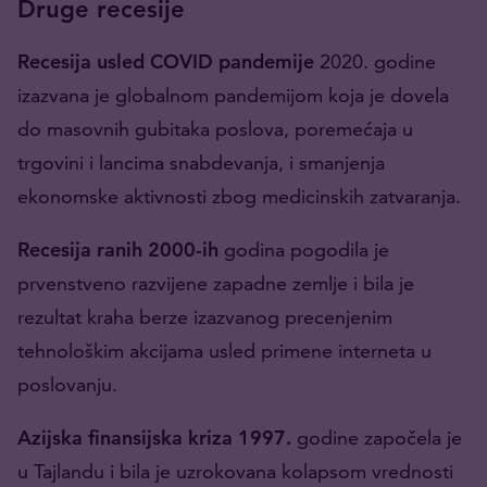
Druge recesije
Recesija usled COVID pandemije
2020. godine
izazvana je globalnom pandemijom koja je dovela
do masovnih gubitaka poslova, poremećaja u
trgovini i lancima snabdevanja, i smanjenja
ekonomske aktivnosti zbog medicinskih zatvaranja.
Recesija ranih 2000-ih
godina pogodila je
prvenstveno razvijene zapadne zemlje i bila je
rezultat kraha berze izazvanog precenjenim
tehnološkim akcijama usled primene interneta u
poslovanju.
Azijska finansijska kriza 1997.
godine započela je
u Tajlandu i bila je uzrokovana kolapsom vrednosti