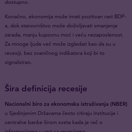
dostupno.
Konačno, ekonomija može imati pozitivan rast BDP-
a, dok stanovništvo može doživljavati smanjenje
zarada, manju kupovnu moć i veću nezaposlenost.
Za mnoge ljude već može izgledati kao da su u
recesiji, bez zvaničnog indikatora koji bi to
signalizirao.
Šira definicija recesije
Nacionalni biro za ekonomska istraživanja (NBER)
u Sjedinjenim Državama često citiraju institucije i
centralne banke širom sveta kada je reč o
informacijama u vezi sa recesijama.