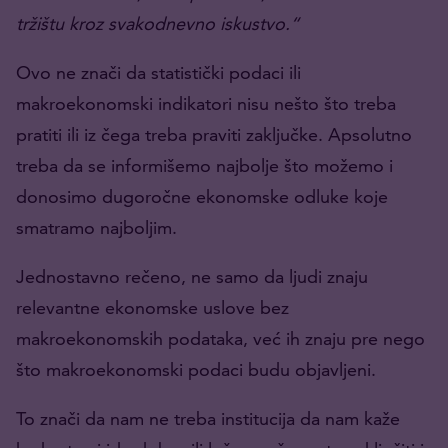
tržištu kroz svakodnevno iskustvo.“
Ovo ne znači da statistički podaci ili
makroekonomski indikatori nisu nešto što treba
pratiti ili iz čega treba praviti zaključke. Apsolutno
treba da se informišemo najbolje što možemo i
donosimo dugoročne ekonomske odluke koje
smatramo najboljim.
Jednostavno rečeno, ne samo da ljudi znaju
relevantne ekonomske uslove bez
makroekonomskih podataka, već ih znaju pre nego
što makroekonomski podaci budu objavljeni.
To znači da nam ne treba institucija da nam kaže