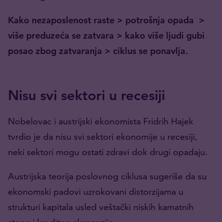
Kako nezaposlenost raste > potrošnja opada >
više preduzeća se zatvara > kako više ljudi gubi
posao zbog zatvaranja > ciklus se ponavlja.
Nisu svi sektori u recesiji
Nobelovac i austrijski ekonomista Fridrih Hajek
tvrdio je da nisu svi sektori ekonomije u recesiji,
neki sektori mogu ostati zdravi dok drugi opadaju.
Austrijska teorija poslovnog ciklusa sugeriše da su
ekonomski padovi uzrokovani distorzijama u
strukturi kapitala usled veštački niskih kamatnih