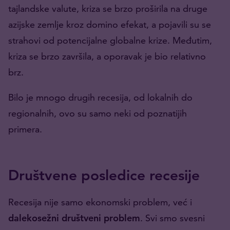
tajlandske valute, kriza se brzo proširila na druge
azijske zemlje kroz domino efekat, a pojavili su se
strahovi od potencijalne globalne krize. Međutim,
kriza se brzo završila, a oporavak je bio relativno
brz.
Bilo je mnogo drugih recesija, od lokalnih do
regionalnih, ovo su samo neki od poznatijih
primera.
Društvene posledice recesije
Recesija nije samo ekonomski problem, već i
dalekosežni društveni problem
. Svi smo svesni