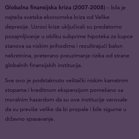
Globalna finansijska kriza (2007-2008)
– bila je
najteža svetska ekonomska kriza od Velike
depresije. Uzroci krize uključivali su predatorno
pozajmljivanje u obliku subprime hipoteka za kupce
stanova sa niskim prihodima i rezultirajući balon
nekretnina, preterano preuzimanje rizika od strane
globalnih finansijskih institucija.
Sve ovo je podstaknuto veštački niskim kamatnim
stopama i kreditnom ekspanzijom pomešano sa
moralnim hazardom da su ove institucije verovale
da su previše velike da bi propale i bile sigurne u
državno spasavanje.