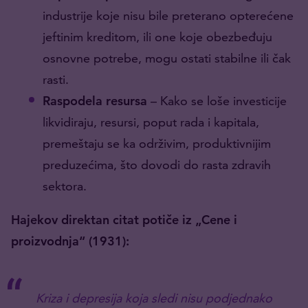
industrije koje nisu bile preterano opterećene
jeftinim kreditom, ili one koje obezbeđuju
osnovne potrebe, mogu ostati stabilne ili čak
rasti.
Raspodela resursa
– Kako se loše investicije
likvidiraju, resursi, poput rada i kapitala,
premeštaju se ka održivim, produktivnijim
preduzećima, što dovodi do rasta zdravih
sektora.
Hajekov direktan citat potiče iz „Cene i
proizvodnja“ (1931):
Kriza i depresija koja sledi nisu podjednako