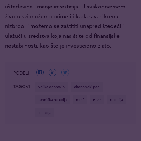
ušteđevine i manje investicija. U svakodnevnom
životu svi možemo primetiti kada stvari krenu
nizbrdo, i možemo se zaštititi unapred štedeći i
ulažući u sredstva koja nas štite od finansijske
nestabilnosti, kao što je investiciono zlato.
PODELI
TAGOVI
velika depresija
ekonomski pad
tehnička recesija
mmf
BDP
recesija
Inflacija