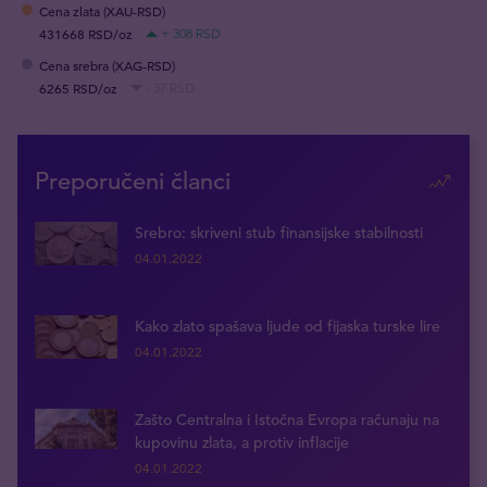
Cena zlata (XAU-RSD)
431668 RSD/oz
+ 308 RSD
Cena srebra (XAG-RSD)
6265 RSD/oz
- 37 RSD
Preporučeni članci
Srebro: skriveni stub finansijske stabilnosti
04.01.2022
Kako zlato spašava ljude od fijaska turske lire
04.01.2022
Zašto Centralna i Istočna Evropa računaju na
kupovinu zlata, a protiv inflacije
04.01.2022