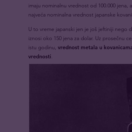
imaju nominalnu vrednost od 100.000 jena, a s
najveća nominalna vrednost japanske kovanice
U to vreme japanski jen je još jeftiniji nego 
iznosi oko 150 jena za dolar. Uz prosečnu ce
istu godinu,
vrednost metala u kovanicama
vrednosti
.