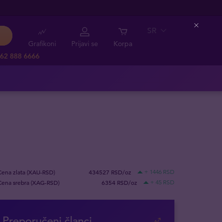
SR
Close
Grafikoni
Prijavi se
Korpa
62 888 6666
Cena zlata (XAU-RSD)
434527 RSD/oz
+ 1446 RSD
Cena srebra (XAG-RSD)
6354 RSD/oz
+ 45 RSD
Preporučeni članci