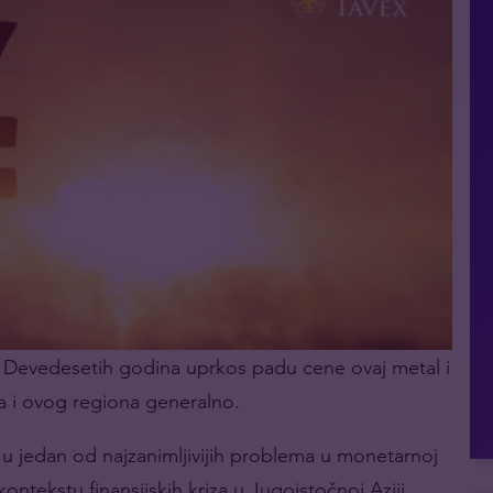
. Devedesetih godina uprkos padu cene ovaj metal i
na i ovog regiona generalno.
u jedan od najzanimljivijih problema u monetarnoj
kontekstu finansijskih kriza u Jugoistočnoj Aziji