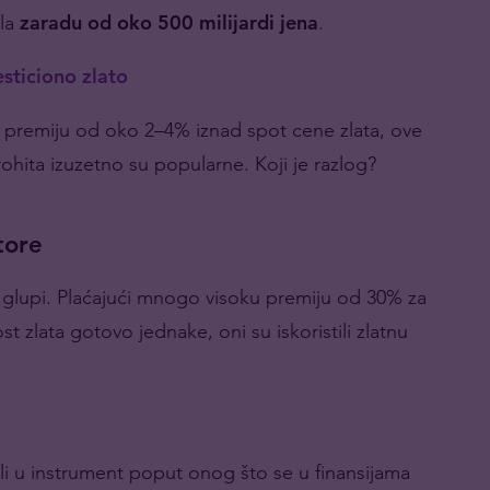
ala
zaradu od oko 500 milijardi jena
.
esticiono zlato
z premiju od oko 2–4% iznad spot cene zlata, ove
ohita izuzetno su popularne. Koji je razlog?
tore
lo glupi. Plaćajući mnogo visoku premiju od 30% za
t zlata gotovo jednake, oni su iskoristili zlatnu
ili u instrument poput onog što se u finansijama