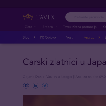
Zlato
Srebro
Tavex zlatna promocija
O
Blog
PR Objave
Vesti
Analize
Z
Carski zlatnici u Japa
Objavio
Daniel Vasilev
u kategoriji
Analize
na dan 09.0