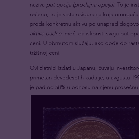
naziva
put opcija (prodajna opcija).
To je ins
rečeno, to je vrsta osiguranja koja omoguć
proda konkretnu aktivu po unapred dogovoren
aktive padne,
moći da iskoristi svoju put o
ceni. U obrnutom slučaju, ako dođe do rasta
tržišnoj ceni.
Ovi zlatnici izdati u Japanu, čuvaju investit
primetan devedesetih kada je, u avgustu 1999
je pad od 58% u odnosu na njenu prosečnu 