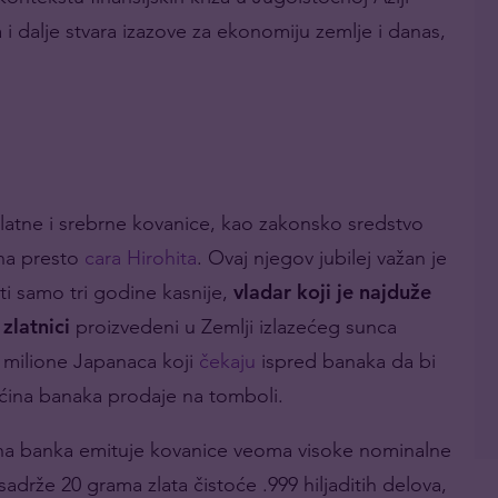
 i dalje stvara izazove za ekonomiju zemlje i danas,
zlatne i srebrne kovanice, kao zakonsko sredstvo
 na presto
cara Hirohita
. Ovaj njegov jubilej važan je
ti samo tri godine kasnije,
vladar koji je najduže
 zlatnici
proizvedeni u Zemlji izlazećeg sunca
 milione Japanaca koji
čekaju
ispred banaka da bi
 većina banaka prodaje na tomboli.
na banka emituje kovanice veoma visoke nominalne
 sadrže 20 grama zlata čistoće .999 hiljaditih delova,