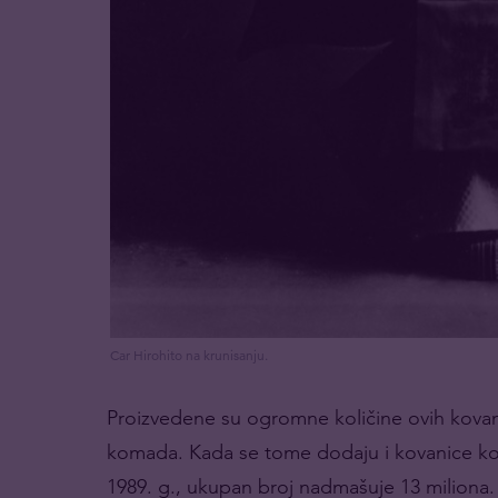
Car Hirohito na krunisanju.
Proizvedene su ogromne količine ovih kovan
komada. Kada se tome dodaju i kovanice ko
1989. g., ukupan broj nadmašuje 13 miliona