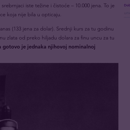
rebrnjaci iste težine i čistoće – 10.000 jena. To je
Dob
 koja nije bila u opticaju.
danas (133 jena za dolar). Srednji kurs za tu godinu
nu zlata od preko hiljadu dolara za finu uncu za tu
 gotovo je jednaka njihovoj nominalnoj