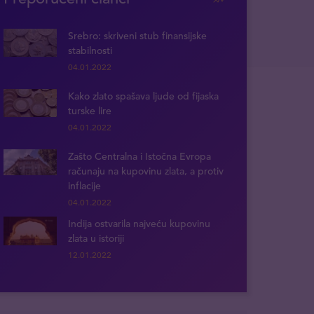
Srebro: skriveni stub finansijske
stabilnosti
04.01.2022
Kako zlato spašava ljude od fijaska
turske lire
04.01.2022
Zašto Centralna i Istočna Evropa
računaju na kupovinu zlata, a protiv
inflacije
04.01.2022
Indija ostvarila najveću kupovinu
zlata u istoriji
12.01.2022