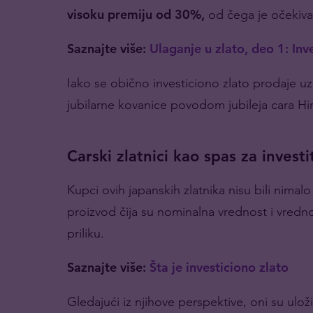
visoku premiju od 30%,
od čega je očekiv
Saznajte više:
Ulaganje u zlato, deo 1: Inv
Iako se obično investiciono zlato prodaje u
jubilarne kovanice povodom jubileja cara Hir
Carski zlatnici kao spas za investi
Kupci ovih japanskih zlatnika nisu bili nima
proizvod čija su nominalna vrednost i vrednos
priliku.
Saznajte više
:
Šta je investiciono zlato
Gledajući iz njihove perspektive, oni su ulož