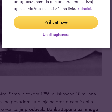
omogućava nam da personalizujemo sadržaj
oglasa. Možete saznati više na linku
kolačići.
Prihvati sve
Uredi saglasnost
ica. Samo je tokom 1986. g. iskovano 10 miliona
vane povodom stupanja na presto cara Akihita
. Kovanice
je prodavala Banka Japana uz mnogo