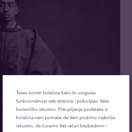
Tavex koristi kolačiće kako bi osigurao
funkcionalnost veb stranice i poboljšao Vaše
korisničko iskustvo. Prikupljanje podataka iz
kolačića nam pomaže da Vam pružimo najbolje
iskustvo, da čuvamo Vaš račun bezbednim i