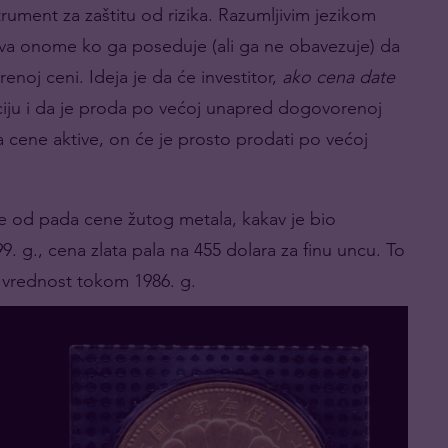
trument za zaštitu od rizika. Razumljivim jezikom
ava onome ko ga poseduje (ali ga ne obavezuje) da
oj ceni. Ideja je da će investitor,
ako cena date
pciju i da je proda po većoj unapred dogovorenoj
 cene aktive, on će je prosto prodati po većoj
ore od pada cene žutog metala, kakav je bio
. g., cena zlata pala na 455 dolara za finu uncu. To
vrednost tokom 1986. g.