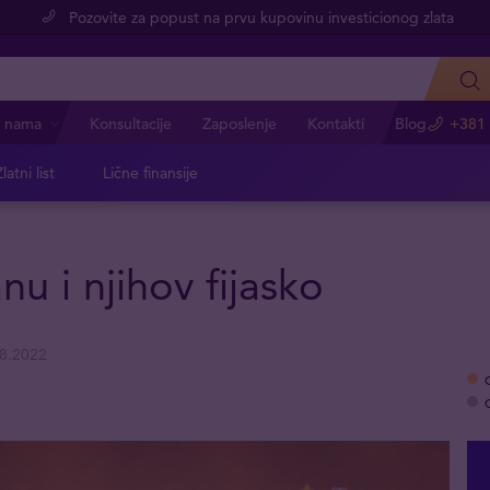
Pozovite za popust na prvu kupovinu investicionog zlata
 nama
Konsultacije
Zaposlenje
Kontakti
Blog
+381 
latni list
Lične finansije
nu i njihov fijasko
8.2022