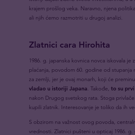
krajem prošlog veka. Naravno, njena politika
ali njih ćemo razmotriti u drugoj analizi.
Zlatnici cara Hirohita
1986. g. japanska kovnica novca iskovala je 
plaćanja, povodom 60. godine od stupanja
za zemlji, jer je ovaj monarh, koji će preminu
vladao u istoriji Japana
. Takođe,
to su prvi
nakon Drugog svetskog rata. Stoga privlače
kupili zlatnik. Interesovanje je toliko da ih
S obzirom na važnost ovog povoda, central
vrednosti. Zlatnici pušteni u opticaj 1986. g.