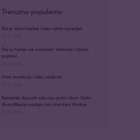
Trenutno popularno
Šta je rizični kapital i kako njime upravljati
31.07.2026
Šta su hartije od vrednosti: definicija i ključni
pojmovi
30.07.2026
Vrste investicija i kako odabrati
27.07.2026
Bankarski depoziti više nisu jedini izbor: Zašto
diverzifikacija postaje novi standard štednje
13.07.2026