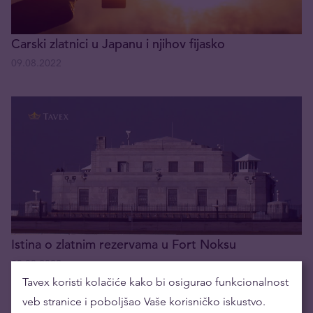
Carski zlatnici u Japanu i njihov fijasko
09.08.2022
Istina o zlatnim rezervama u Fort Noksu
08.08.2022
Tavex koristi kolačiće kako bi osigurao funkcionalnost
veb stranice i poboljšao Vaše korisničko iskustvo.