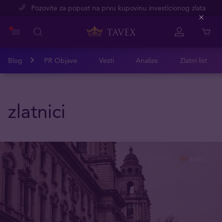
Pozovite za popust na prvu kupovinu investicionog zlata
Close
Blog
PR Objave
Vesti
Analize
Zlatni list
zlatnici