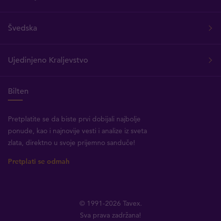
Švedska
Ujedinjeno Kraljevstvo
Bilten
Pretplatite se da biste prvi dobijali najbolje
ponude, kao i najnovije vesti i analize iz sveta
zlata, direktno u svoje prijemno sanduče!
Pretplati se odmah
© 1991-2026 Tavex.
Sva prava zadržana!