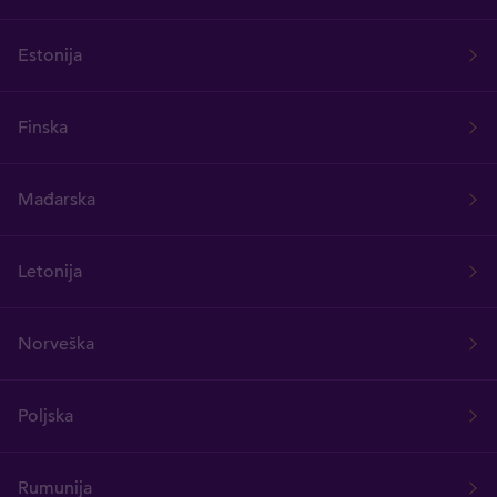
Estonija
Finska
Mađarska
Letonija
Norveška
Poljska
Rumunija