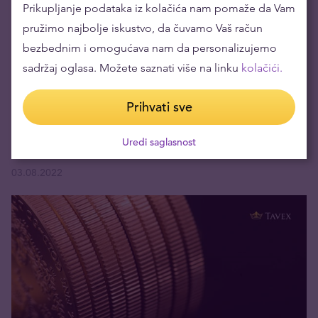
Prikupljanje podataka iz kolačića nam pomaže da Vam
pružimo najbolje iskustvo, da čuvamo Vaš račun
bezbednim i omogućava nam da personalizujemo
sadržaj oglasa. Možete saznati više na linku
kolačići.
Prihvati sve
Da li britanska kompanija zaista isplaćuje plate u
Uredi saglasnost
zlatu?
03.08.2022