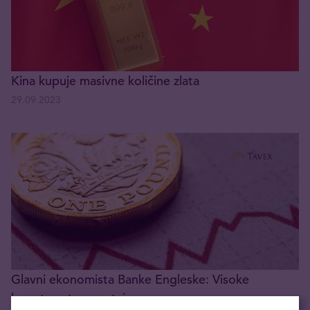
Kina kupuje masivne količine zlata
29.09.2023
Glavni ekonomista Banke Engleske: Visoke
kamatne stope ostaju