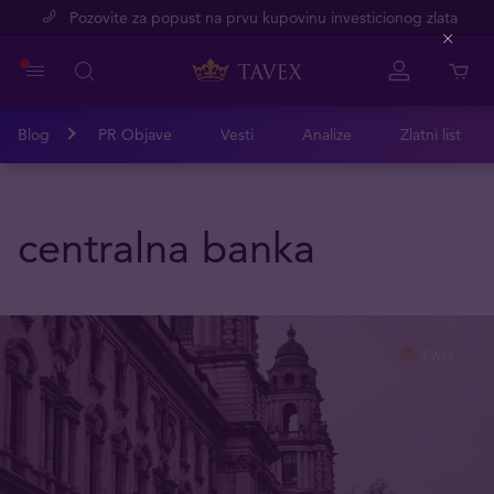
Pozovite za popust na prvu kupovinu investicionog zlata
Close
Blog
PR Objave
Vesti
Analize
Zlatni list
centralna banka