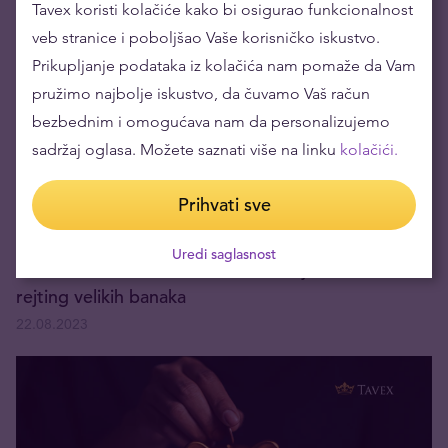
Tavex koristi kolačiće kako bi osigurao funkcionalnost
04.09.2023
veb stranice i poboljšao Vaše korisničko iskustvo.
Prikupljanje podataka iz kolačića nam pomaže da Vam
pružimo najbolje iskustvo, da čuvamo Vaš račun
bezbednim i omogućava nam da personalizujemo
sadržaj oglasa. Možete saznati više na linku
kolačići.
Prihvati sve
Uredi saglasnost
Američke Banke - S&P Global smanjio kreditni
rejting velikih banaka
22.08.2023