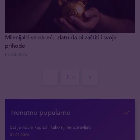
Milenijalci se okreću zlatu da bi zaštitili svoje
prihode
07.08.2023
Trenutno popularno
Šta je rizični kapital i kako njime upravljati
31.07.2026