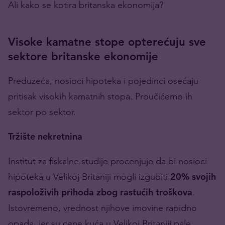
Ali kako se kotira britanska ekonomija?
Visoke kamatne stope opterećuju sve
sektore britanske ekonomije
Preduzeća, nosioci hipoteka i pojedinci osećaju
pritisak visokih kamatnih stopa. Proučićemo ih
sektor po sektor.
Tržište nekretnina
Institut za fiskalne studije procenjuje da bi nosioci
hipoteka u Velikoj Britaniji mogli izgubiti
20% svojih
raspoloživih prihoda zbog rastućih troškova
.
Istovremeno, vrednost njihove imovine rapidno
opada, jer su cene kuća u Velikoj Britaniji pale