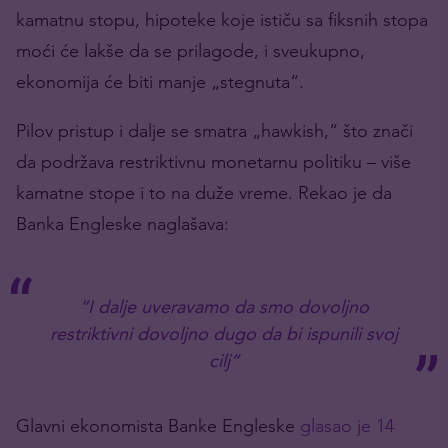
kamatnu stopu, hipoteke koje ističu sa fiksnih stopa
moći će lakše da se prilagode, i sveukupno,
ekonomija će biti manje „stegnuta“.
Pilov pristup i dalje se smatra „hawkish,“ što znači
da podržava restriktivnu monetarnu politiku – više
kamatne stope i to na duže vreme. Rekao je da
Banka Engleske naglašava:
“I dalje uveravamo da smo dovoljno
restriktivni dovoljno dugo da bi ispunili svoj
cilj“
Glavni ekonomista Banke Engleske
glasao je 14