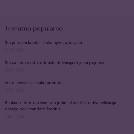
Trenutno popularno
Šta je rizični kapital i kako njime upravljati
31.07.2026
Šta su hartije od vrednosti: definicija i ključni pojmovi
30.07.2026
Vrste investicija i kako odabrati
27.07.2026
Bankarski depoziti više nisu jedini izbor: Zašto diverzifikacija
postaje novi standard štednje
13.07.2026