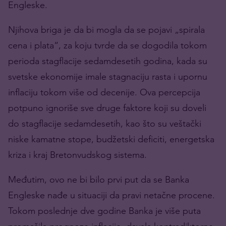
Engleske.
Njihova briga je da bi mogla da se pojavi „spirala
cena i plata“, za koju tvrde da se dogodila tokom
perioda stagflacije sedamdesetih godina, kada su
svetske ekonomije imale stagnaciju rasta i upornu
inflaciju tokom više od decenije. Ova percepcija
potpuno ignoriše sve druge faktore koji su doveli
do stagflacije sedamdesetih, kao što su veštački
niske kamatne stope, budžetski deficiti, energetska
kriza i kraj Bretonvudskog sistema.
Međutim, ovo ne bi bilo prvi put da se Banka
Engleske nađe u situaciji da pravi netačne procene.
Tokom poslednje dve godine Banka je više puta