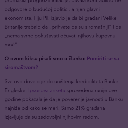
promašila prognoze inflacije, davala kontradiktorne
odgovore o budućoj politici, a njen glavni
ekonomista, Hju Pil, izjavio je da bi građani Velike
Britanije trebalo da „prihvate da su siromašniji“ i da
„nema svrhe pokušavati očuvati njihovu kupovnu
moć“.
O ovom kiksu pisali smo u članku:
Pomiriti se sa
siromaštvom?
Sve ovo dovelo je do uništenja kredibiliteta Banke
Engleske.
Ipsosova anketa
sprovedena ranije ove
godine pokazala je da je poverenje javnosti u Banku
najniže od kako se meri. Samo 21% građana
izjavljuje da su zadovoljni njihovim radom.