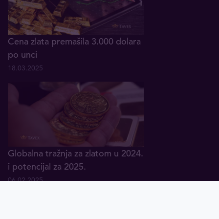
Cena zlata premašila 3.000 dolara
po unci
18.03.2025
Globalna tražnja za zlatom u 2024.
i potencijal za 2025.
06.02.2025