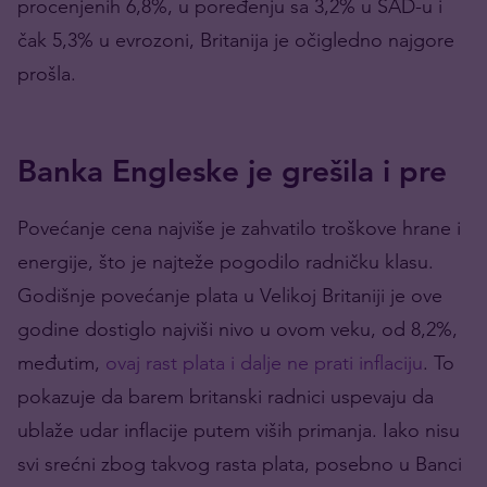
procenjenih 6,8%, u poređenju sa 3,2% u SAD-u i
čak 5,3% u evrozoni, Britanija je očigledno najgore
prošla.
Banka Engleske je grešila i pre
Povećanje cena najviše je zahvatilo troškove hrane i
energije, što je najteže pogodilo radničku klasu.
Godišnje povećanje plata u Velikoj Britaniji je ove
godine dostiglo najviši nivo u ovom veku, od 8,2%,
međutim,
ovaj rast plata i dalje ne prati inflaciju
. To
pokazuje da barem britanski radnici uspevaju da
ublaže udar inflacije putem viših primanja. Iako nisu
svi srećni zbog takvog rasta plata, posebno u Banci