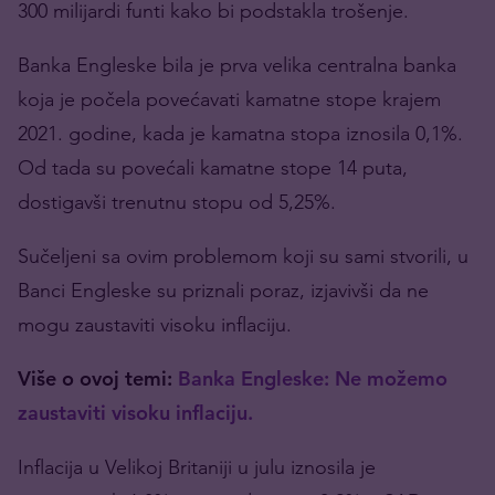
300 milijardi funti kako bi podstakla trošenje.
Banka Engleske bila je prva velika centralna banka
koja je počela povećavati kamatne stope krajem
2021. godine, kada je kamatna stopa iznosila 0,1%.
Od tada su povećali kamatne stope 14 puta,
dostigavši trenutnu stopu od 5,25%.
Sučeljeni sa ovim problemom koji su sami stvorili, u
Banci Engleske su priznali poraz, izjavivši da ne
mogu zaustaviti visoku inflaciju.
Više o ovoj temi:
Banka Engleske: Ne možemo
zaustaviti visoku inflaciju.
Inflacija u Velikoj Britaniji u julu iznosila je