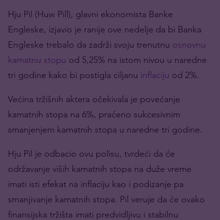
Hju Pil (Huw Pill), glavni ekonomista Banke
Engleske, izjavio je ranije ove nedelje da bi Banka
Engleske trebalo da zadrži svoju trenutnu
osnovnu
kamatnu stopu
od 5,25% na istom nivou u naredne
tri godine kako bi postigla ciljanu
inflaciju
od 2%.
Većina tržišnih aktera očekivala je povećanje
kamatnih stopa na 6%, praćeno sukcesivnim
smanjenjem kamatnih stopa u naredne tri godine.
Hju Pil je odbacio ovu polisu, tvrdeći da će
održavanje viših kamatnih stopa na duže vreme
imati isti efekat na inflaciju kao i podizanje pa
smanjivanje kamatnih stopa. Pil veruje da će ovako
finansijska tržišta imati predvidljivu i stabilnu