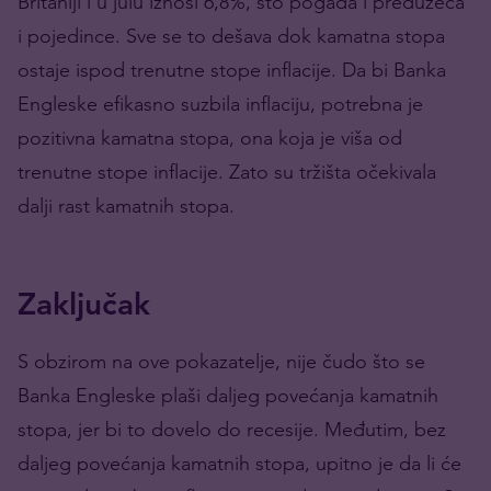
Britaniji i u julu iznosi 6,8%, što pogađa i preduzeća
i pojedince. Sve se to dešava dok kamatna stopa
ostaje ispod trenutne stope inflacije. Da bi Banka
Engleske efikasno suzbila inflaciju, potrebna je
pozitivna kamatna stopa, ona koja je viša od
trenutne stope inflacije. Zato su tržišta očekivala
dalji rast kamatnih stopa.
Zaključak
S obzirom na ove pokazatelje, nije čudo što se
Banka Engleske plaši daljeg povećanja kamatnih
stopa, jer bi to dovelo do recesije. Međutim, bez
daljeg povećanja kamatnih stopa, upitno je da li će