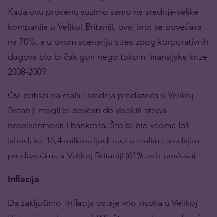
Kada ovu procenu suzimo samo na srednje-velike
kompanije u Velikoj Britaniji, ovaj broj se povećava
na 70%, a u ovom scenariju stres zbog korporativnih
dugova bio bi čak gori nego tokom finansijske krize
2008-2009.
Ovi pritisci na mala i srednja preduzeća u Velikoj
Britaniji mogli bi dovesti do visokih stopa
nesolventnosti i bankrota. Što bi bio veoma loš
ishod, jer 16,4 miliona ljudi radi u malim i srednjim
preduzećima u Velikoj Britaniji (61% svih poslova).
Inflacija
Da zaključimo, inflacija ostaje vrlo visoka u Velikoj