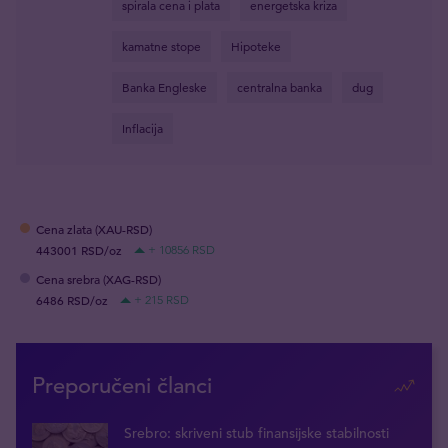
spirala cena i plata
energetska kriza
kamatne stope
Hipoteke
Banka Engleske
centralna banka
dug
Inflacija
Cena zlata (XAU-RSD)
443001 RSD/oz
+ 10856 RSD
Cena srebra (XAG-RSD)
6486 RSD/oz
+ 215 RSD
Preporučeni članci
Srebro: skriveni stub finansijske stabilnosti