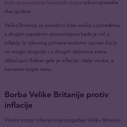
puta za povećanje kamatnih stopa
tokom protekle
dve godine.
Velika Britanija se posebno loše snašla u poređenju
s drugim zapadnim ekonomijama kada je reč o
inflaciji. Iz njihovog primera možemo saznati šta bi
se moglo dogoditi i u drugim delovima sveta,
uključujući Balkan gde je inflacija i dalje visoka, a
kamatne stope rastu.
Borba Velike Britanije protiv
inflacije
Visoke stope inflacije koje pogađaju Veliku Britaniju