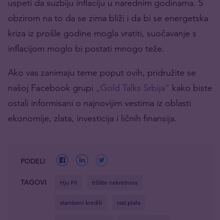
uspeti da suzbiju inflaciju u narednim godinama. S
obzirom na to da se zima bliži i da bi se energetska
kriza iz prošle godine mogla vratiti, suočavanje s
inflacijom moglo bi postati mnogo teže.
Ako vas zanimaju teme poput ovih, pridružite se
našoj Facebook grupi
„Gold Talks Srbija“
kako biste
ostali informisani o najnovijim vestima iz oblasti
ekonomije, zlata, investicija i ličnih finansija.
PODELI
TAGOVI
Hju Pil
tržište nekretnina
stambeni krediti
rast plata