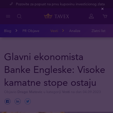
Pozovite za popust na prvu kupovinu investicionog zlata
Close
Blog
PR Objave
Vesti
Analize
Zlatni list
Glavni ekonomista
Banke Engleske: Visoke
kamatne stope ostaju
Objavio
Drago Matovic
u kategoriji
Vesti
na dan 04.09.2023