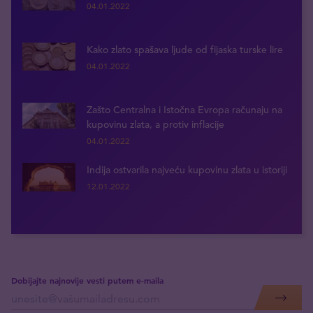
04.01.2022
Kako zlato spašava ljude od fijaska turske lire
04.01.2022
Zašto Centralna i Istočna Evropa računaju na
kupovinu zlata, a protiv inflacije
04.01.2022
Indija ostvarila najveću kupovinu zlata u istoriji
12.01.2022
Dobijajte najnovije vesti putem e-maila