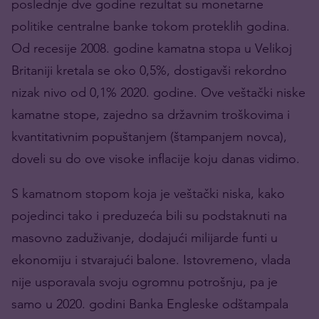
poslednje dve godine rezultat su monetarne
politike centralne banke tokom proteklih godina.
Od recesije 2008. godine kamatna stopa u Velikoj
Britaniji kretala se oko 0,5%, dostigavši rekordno
nizak nivo od 0,1% 2020. godine. Ove veštački niske
kamatne stope, zajedno sa državnim troškovima i
kvantitativnim popuštanjem (štampanjem novca),
doveli su do ove visoke inflacije koju danas vidimo.
S kamatnom stopom koja je veštački niska, kako
pojedinci tako i preduzeća bili su podstaknuti na
masovno zaduživanje, dodajući milijarde funti u
ekonomiju i stvarajući balone. Istovremeno, vlada
nije usporavala svoju ogromnu potrošnju, pa je
samo u 2020. godini Banka Engleske odštampala