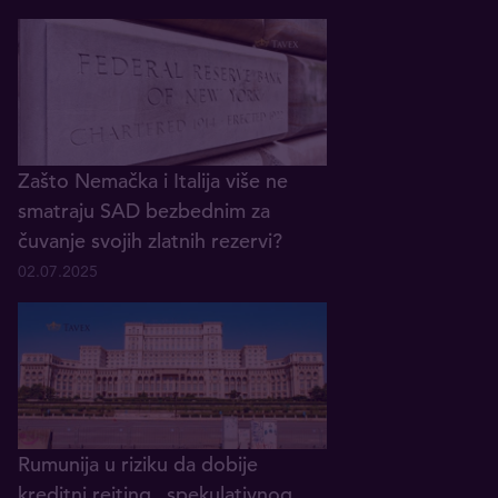
Zašto Nemačka i Italija više ne
smatraju SAD bezbednim za
čuvanje svojih zlatnih rezervi?
02.07.2025
Rumunija u riziku da dobije
kreditni rejting „spekulativnog