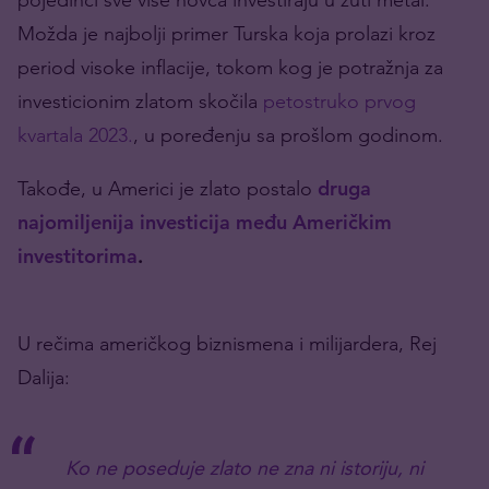
Možda je najbolji primer Turska koja prolazi kroz
period visoke inflacije, tokom kog je potražnja za
investicionim zlatom skočila
petostruko prvog
kvartala 2023.
, u poređenju sa prošlom godinom.
Takođe, u Americi je zlato postalo
druga
najomiljenija investicija među Američkim
investitorima
.
U rečima američkog biznismena i milijardera, Rej
Dalija:
Ko ne poseduje zlato ne zna ni istoriju, ni