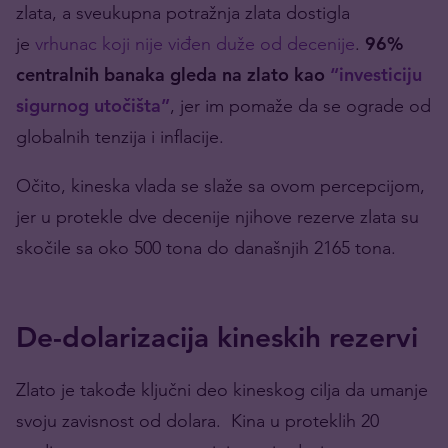
zlata, a sveukupna potražnja zlata dostigla
je
vrhunac koji nije viđen duže od decenije
.
96%
centralnih banaka gleda na zlato kao
“investiciju
sigurnog utočišta”
, jer im pomaže da se ograde od
globalnih tenzija i inflacije.
Očito, kineska vlada se slaže sa ovom percepcijom,
jer u protekle dve decenije njihove rezerve zlata su
skočile sa oko 500 tona do današnjih 2165 tona.
De-dolarizacija kineskih rezervi
Zlato je takođe ključni deo kineskog cilja da umanje
svoju zavisnost od dolara. Kina u proteklih 20