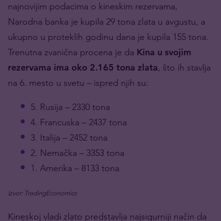
najnovijim podacima o kineskim rezervama,
Narodna banka je
kupila 29 tona zlata u avgustu
, a
ukupno u proteklih godinu dana je kupila 155 tona.
Trenutna zvanična procena je da
Kina u svojim
rezervama ima oko 2.165 tona zlata
, što ih stavlja
na 6. mesto u svetu – ispred njih su:
5. Rusija – 2330 tona
4. Francuska – 2437 tona
3. Italija – 2452 tona
2. Nemačka – 3353 tona
1. Amerika – 8133 tona
Izvor: TradingEconomics
Kineskoj vladi zlato predstavlja najsigurniji način da