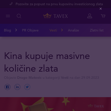
Pozovite za popust na prvu kupovinu investicionog zlata
Close
Blog
PR Objave
Vesti
Analize
Zlatni list
Kina kupuje masivne
količine zlata
Objavio
Drago Matovic
u kategoriji
Vesti
na dan 29.09.2023