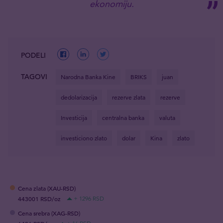
ekonomiju.
PODELI
TAGOVI
Narodna Banka Kine
BRIKS
juan
dedolarizacija
rezerve zlata
rezerve
Investicija
centralna banka
valuta
investiciono zlato
dolar
Kina
zlato
Cena zlata (XAU-RSD)
443001 RSD/oz
+ 1296 RSD
Cena srebra (XAG-RSD)