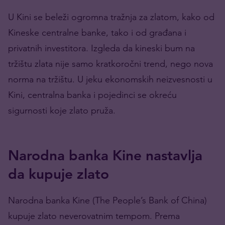
U Kini se beleži ogromna tražnja za zlatom, kako od
Kineske centralne banke, tako i od građana i
privatnih investitora. Izgleda da kineski bum na
tržištu zlata nije samo kratkoročni trend, nego nova
norma na tržištu. U jeku ekonomskih neizvesnosti u
Kini, centralna banka i pojedinci se okreću
sigurnosti koje zlato pruža.
Narodna banka Kine nastavlja
da kupuje zlato
Narodna banka Kine (The People’s Bank of China)
kupuje zlato neverovatnim tempom. Prema