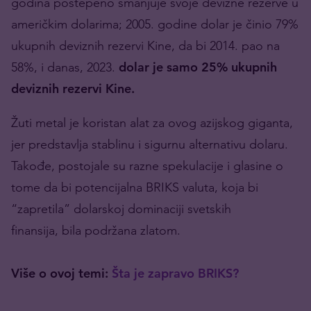
godina postepeno smanjuje svoje devizne rezerve u
američkim dolarima; 2005. godine dolar je činio 79%
ukupnih deviznih rezervi Kine, da bi 2014. pao na
58%, i danas, 2023.
dolar je samo 25% ukupnih
deviznih rezervi Kine.
Žuti metal je koristan alat za ovog azijskog giganta,
jer predstavlja stablinu i sigurnu alternativu dolaru.
Takođe, postojale su razne spekulacije i glasine o
tome da bi potencijalna BRIKS valuta, koja bi
“zapretila” dolarskoj dominaciji svetskih
finansija, bila podržana zlatom.
Više o ovoj temi:
Šta je zapravo BRIKS?