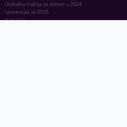
Globalna tražnja za zlatom u 2024.
i potencijal za 2025.
06.02.2025
O nama
Česta pitanja
Podaci o kompaniji