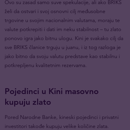
Ovo su zasad samo suve spekulacije, ali ako BRIKS
želi da ostvari i svoj osnovni cilj međusobne
trgovine u svojim nacionalnim valutama, moraju te
valute potkrepiti i dati im neku stabilnost – tu zlato
ponovo igra jako bitnu ulogu. Kini je svakako cilj da
sve BRIKS članice trguju u juanu, i iz tog razloga je
jako bitno da svoju valutu predstave kao stabilnu i
potkrepljenu kvalitetnim rezervama.
Pojedinci u Kini masovno
kupuju zlato
Pored Narodne Banke, kineski pojedinci i privatni
investitori takođe kupuju velike količine zlata.