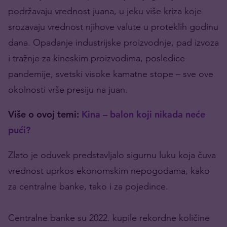
podržavaju vrednost juana, u jeku više kriza koje
srozavaju vrednost njihove valute u proteklih godinu
dana. Opadanje industrijske proizvodnje, pad izvoza
i tražnje za kineskim proizvodima, posledice
pandemije, svetski visoke kamatne stope – sve ove
okolnosti vrše presiju na juan.
Više o ovoj temi:
Kina – balon koji nikada neće
pući?
Zlato je oduvek predstavljalo sigurnu luku koja čuva
vrednost uprkos ekonomskim nepogodama, kako
za centralne banke, tako i za pojedince.
Centralne banke su 2022. kupile rekordne količine