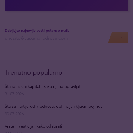
Dobijajte najnovije vesti putem e-maila
Trenutno popularno
Šta je rizični kapital i kako njime upravljati
31.07.2026
Šta su hartije od vrednosti: definicija i ključni pojmovi
30.07.2026
Vrste investicija i kako odabrati