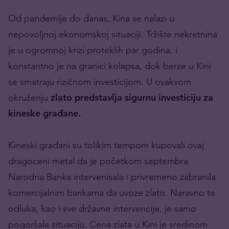
Od pandemije do danas, Kina se nalazi u
nepovoljnoj ekonomskoj situaciji. Tržište nekretnina
je u ogromnoj krizi proteklih par godina, i
konstantno je na granici kolapsa, dok berze u Kini
se smatraju rizičnom investicijom. U ovakvom
okruženju
zlato predstavlja sigurnu investiciju za
kineske građane.
Kineski građani su tolikim tempom kupovali ovaj
dragoceni metal da je početkom septembra
Narodna Banka intervenisala i privremeno zabranila
komercijalnim bankama da uvoze zlato. Naravno ta
odluka, kao i sve državne intervencije, je samo
pogoršala situaciju.
Cena zlata u Kini
je sredinom