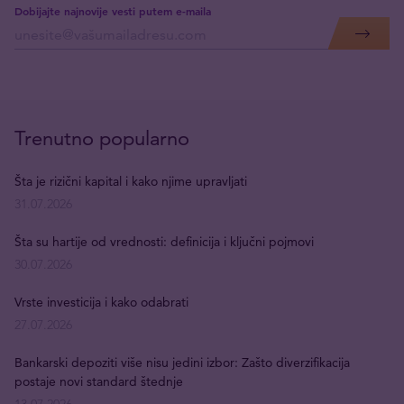
Dobijajte najnovije vesti putem e-maila
Trenutno popularno
Šta je rizični kapital i kako njime upravljati
31.07.2026
Šta su hartije od vrednosti: definicija i ključni pojmovi
30.07.2026
Vrste investicija i kako odabrati
27.07.2026
Bankarski depoziti više nisu jedini izbor: Zašto diverzifikacija
postaje novi standard štednje