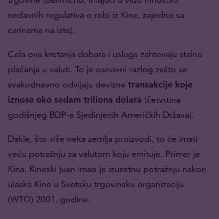
nedavnih regulativa o robi iz Kine, zajedno sa
carinama na iste).
Cela ova kretanja dobara i usluga zahtevaju stalna
plaćanja u valuti. To je osnovni razlog zašto se
svakodnevno odvijaju devizne
transakcije koje
iznose oko sedam triliona dolara
(četvrtina
godišnjeg BDP-a Sjedinjenih Američkih Država).
Dakle, što više neka zemlja proizvodi, to će imati
veću potražnju za valutom koju emituje. Primer je
Kina. Kineski juan imao je izuzetnu potražnju nakon
ulaska Kine u Svetsku trgovinsku organizaciju
(WTO) 2001. godine.