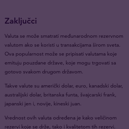
Zaključci
Valuta se može smatrati međunarodnom rezervnom
valutom ako se koristi u transakcijama širom sveta.
Ova popularnost može se pripisati valutama koje
emituju pouzdane države, koje mogu trgovati sa
gotovo svakom drugom državom.
Takve valute su američki dolar, euro, kanadski dolar,
australijski dolar, britanska funta, švajcarski frank,
japanski jen i, novije, kineski juan.
Vrednost ovih valuta određena je kako veličinom
rezervi koje se drže, tako i kvalitetom tih rezervi.