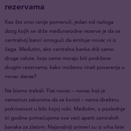
rezervama
Kao što smo ranije pomenuli, jedan od razloga
zbog kojih se drže međunarodne rezerve je da se
centralnoj banci omogući da emituje novac ni iz
čega. Međutim, ako centralna banka drži samo
druge valute, koje same moraju biti podržane
drugim rezervama, kako možemo imati poverenja u
novac danas?
Ne bismo trebali. Fiat novac – novac koji je
nametnut zakonima da se koristi – nema direktnu
pokrivenost u bilo kojoj robi. Međutim, u poslednje
tri godine primećujemo sve veći apetit centralnih
banaka za zlatom. Najsnažniji primeri su iz vrha liste