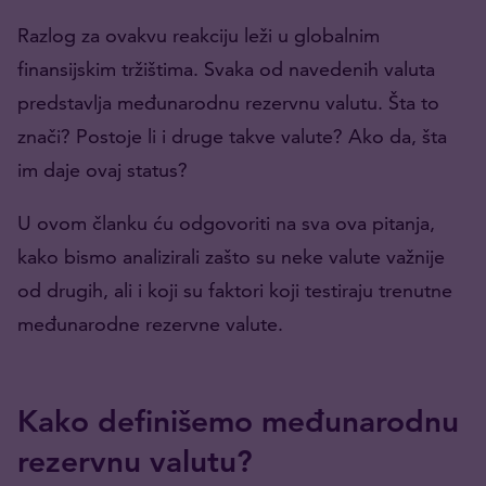
Razlog za ovakvu reakciju leži u globalnim
finansijskim tržištima. Svaka od navedenih valuta
predstavlja međunarodnu rezervnu valutu. Šta to
znači? Postoje li i druge takve valute? Ako da, šta
im daje ovaj status?
U ovom članku ću odgovoriti na sva ova pitanja,
kako bismo analizirali zašto su neke valute važnije
od drugih, ali i koji su faktori koji testiraju trenutne
međunarodne rezervne valute.
Kako definišemo međunarodnu
rezervnu valutu?