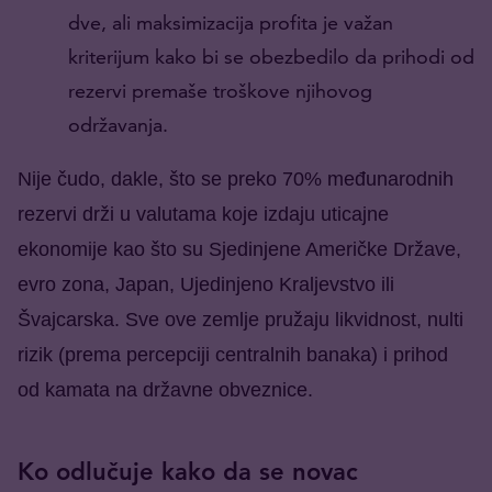
dve, ali maksimizacija profita je važan
kriterijum kako bi se obezbedilo da prihodi od
rezervi premaše troškove njihovog
održavanja.
Nije čudo, dakle, što se preko 70% međunarodnih
rezervi drži u valutama koje izdaju uticajne
ekonomije kao što su Sjedinjene Američke Države,
evro zona, Japan, Ujedinjeno Kraljevstvo ili
Švajcarska. Sve ove zemlje pružaju likvidnost, nulti
rizik (prema percepciji centralnih banaka) i prihod
od kamata na državne obveznice.
Ko odlučuje kako da se novac