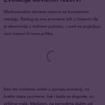
Međunarodne devizne rezerve se konstantno
menjaju. Razlog za ove promene leži u činjenici da
je ekonomija u stalnom pokretu, i uvek se pojavljuju
novi izazovi ili nove prilike.
Kao što možemo videti u gornjoj animaciji, na
kratke staze promene, čak i kada se dogode, su
prilično male. Međutim, na periodima dužim od