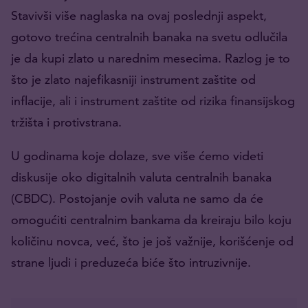
Stavivši više naglaska na ovaj poslednji aspekt,
gotovo trećina centralnih banaka na svetu odlučila
je da kupi zlato u narednim mesecima. Razlog je to
što je zlato najefikasniji instrument zaštite od
inflacije, ali i instrument zaštite od rizika finansijskog
tržišta i protivstrana.
U godinama koje dolaze, sve više ćemo videti
diskusije oko digitalnih valuta centralnih banaka
(CBDC). Postojanje ovih valuta ne samo da će
omogućiti centralnim bankama da kreiraju bilo koju
količinu novca, već, što je još važnije, korišćenje od
strane ljudi i preduzeća biće što intruzivnije.