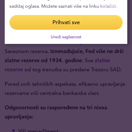
U sva tri ova slučaja, rezerve se direktno drže od
sadržaj oglasa. Možete saznati više na linku
kolačići.
strane Ministarstva finansija (ili Trezora, u slučaju
Prihvati sve
SAD). Ovaj aspekt je veoma rizičan, jer izlaže
integritet rezervi različitim političkim interesima koji
Uredi saglasnost
inače ne bi imali tako veliki uticaj. To vidimo sa
Saveznom rezerva
. Iznenađujuće, Fed više ne drži
zlatne rezerve od 1934. godine
. Sve
zlatne
rezerve
od tog trenutka su predane Trezoru SAD.
Pored ovih tehničkih aspekata, efikasno upravljanje
rezervama vrši centralna bankarska vlast.
Odgovornosti su raspoređene na tri nivoa
upravljanja:
Viši menadžment;