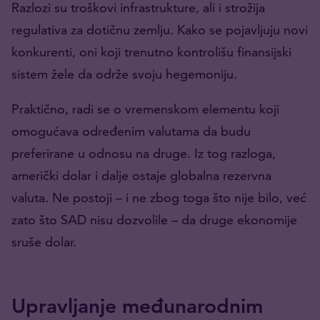
Razlozi su troškovi infrastrukture, ali i strožija
regulativa za dotičnu zemlju. Kako se pojavljuju novi
konkurenti, oni koji trenutno kontrolišu finansijski
sistem žele da održe svoju hegemoniju.
Praktično, radi se o vremenskom elementu koji
omogućava određenim valutama da budu
preferirane u odnosu na druge. Iz tog razloga,
američki dolar i dalje ostaje globalna rezervna
valuta. Ne postoji – i ne zbog toga što nije bilo, već
zato što SAD nisu dozvolile – da druge ekonomije
sruše dolar.
Upravljanje međunarodnim