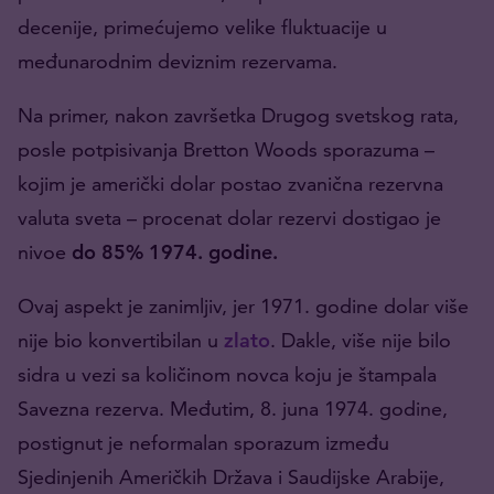
decenije, primećujemo velike fluktuacije u
međunarodnim deviznim rezervama.
Na primer, nakon završetka Drugog svetskog rata,
posle potpisivanja Bretton Woods sporazuma –
kojim je američki dolar postao zvanična rezervna
valuta sveta – procenat dolar rezervi dostigao je
nivoe
do 85% 1974. godine.
Ovaj aspekt je zanimljiv, jer 1971. godine dolar više
nije bio konvertibilan u
zlato
. Dakle, više nije bilo
sidra u vezi sa količinom novca koju je štampala
Savezna rezerva. Međutim, 8. juna 1974. godine,
postignut je neformalan sporazum između
Sjedinjenih Američkih Država i Saudijske Arabije,