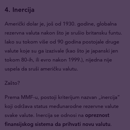
4. Inercija
Američki dolar je, još od 1930. godine, globalna
rezervna valuta nakon što je srušio britansku funtu.
Iako su tokom više od 90 godina postojale druge
valute koje su ga izazivale (kao što je japanski jen
tokom 80-ih, ili evro nakon 1999.), nijedna nije
uspela da sruši američku valutu.
Zašto?
Prema MMF-u, postoji kriterijum nazvan „inercija”
koji održava status međunarodne rezervne valute
svake valute. Inercija se odnosi na
opreznost
finansijskog sistema da prihvati novu valutu
.