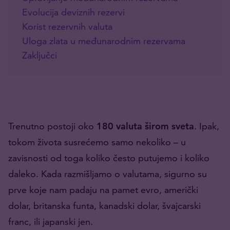
Evolucija deviznih rezervi
Korist rezervnih valuta
Uloga zlata u međunarodnim rezervama
Zaključci
Trenutno postoji oko
180 valuta širom sveta
. Ipak,
tokom života susrećemo samo nekoliko – u
zavisnosti od toga koliko često putujemo i koliko
daleko. Kada razmišljamo o valutama, sigurno su
prve koje nam padaju na pamet evro, američki
dolar, britanska funta, kanadski dolar, švajcarski
franc, ili japanski jen.