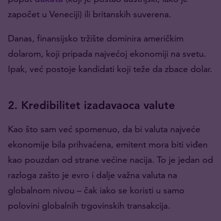
započet u Veneciji) ili britanskih suverena.
Danas, finansijsko tržište dominira američkim
dolarom, koji pripada najvećoj ekonomiji na svetu.
Ipak, već postoje kandidati koji teže da zbace dolar.
2. Kredibilitet izadavaoca valute
Kao što sam već spomenuo, da bi valuta najveće
ekonomije bila prihvaćena, emitent mora biti viđen
kao pouzdan od strane većine nacija. To je jedan od
razloga zašto je evro i dalje važna valuta na
globalnom nivou – čak iako se koristi u samo
polovini globalnih trgovinskih transakcija.