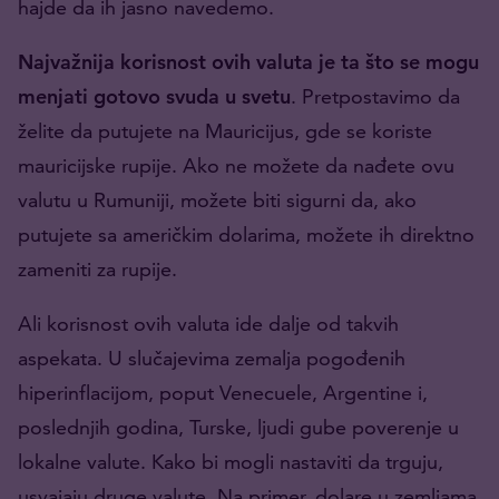
hajde da ih jasno navedemo.
Najvažnija korisnost ovih valuta je ta što se mogu
menjati gotovo svuda u svetu
. Pretpostavimo da
želite da putujete na Mauricijus, gde se koriste
mauricijske rupije. Ako ne možete da nađete ovu
valutu u Rumuniji, možete biti sigurni da, ako
putujete sa američkim dolarima, možete ih direktno
zameniti za rupije.
Ali korisnost ovih valuta ide dalje od takvih
aspekata. U slučajevima zemalja pogođenih
hiperinflacijom, poput Venecuele, Argentine i,
poslednjih godina, Turske, ljudi gube poverenje u
lokalne valute. Kako bi mogli nastaviti da trguju,
usvajaju druge valute. Na primer, dolare u zemljama