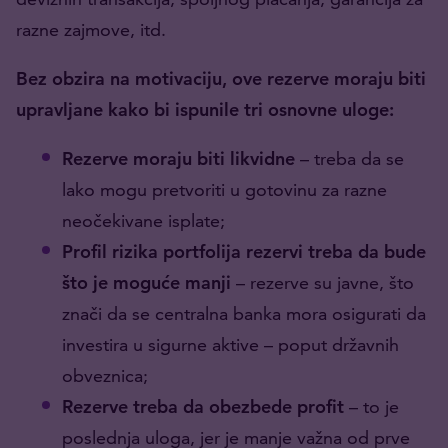
razne zajmove, itd.
Bez obzira na motivaciju, ove rezerve moraju biti
upravljane kako bi ispunile tri osnovne uloge:
Rezerve moraju biti likvidne
– treba da se
lako mogu pretvoriti u gotovinu za razne
neočekivane isplate;
Profil rizika portfolija rezervi treba da bude
što je moguće manji
– rezerve su javne, što
znači da se centralna banka mora osigurati da
investira u sigurne aktive – poput državnih
obveznica;
Rezerve treba da obezbede profit
– to je
poslednja uloga, jer je manje važna od prve