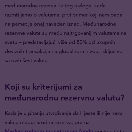
međunarodna rezerva. Iz tog razloga, kada
razmišljamo o valutama, prvi primer koji nam pada
na pamet je onaj naveden iznad. Međunarodne
rezervne valute su među najtrgovanijim valutama na
svetu – predstavljajući više od 80% od ukupnih
deviznih transakcija na globalnom nivou, isključivo
sa ovih šest valuta.
Koji su kriterijumi za
međunarodnu rezervnu valutu?
Kada je u pitanju utvrđivanje da li jeste ili nije neka
valuta međunarodna rezerva, prema
Međunarodnom monetarnom fondu
postoje četiri