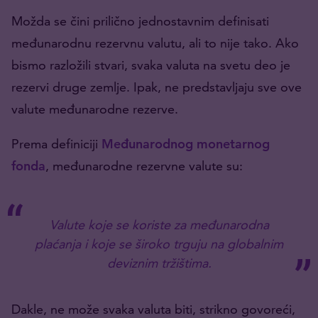
Možda se čini prilično jednostavnim definisati
međunarodnu rezervnu valutu, ali to nije tako. Ako
bismo razložili stvari, svaka valuta na svetu deo je
rezervi druge zemlje. Ipak, ne predstavljaju sve ove
valute međunarodne rezerve.
Prema definiciji
Međunarodnog monetarnog
fonda
, međunarodne rezervne valute su:
Valute koje se koriste za međunarodna
plaćanja i koje se široko trguju na globalnim
deviznim tržištima.
Dakle, ne može svaka valuta biti, strikno govoreći,