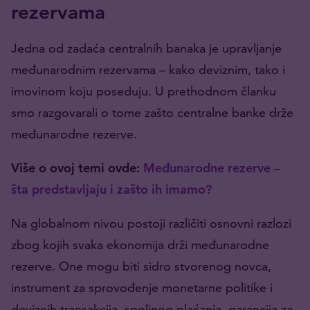
rezervama
Jedna od zadaća centralnih banaka je upravljanje
međunarodnim rezervama – kako deviznim, tako i
imovinom koju poseduju. U prethodnom članku
smo razgovarali o tome zašto centralne banke drže
međunarodne rezerve.
Više o ovoj temi ovde:
Međunarodne rezerve –
šta predstavljaju i zašto ih imamo?
Na globalnom nivou postoji različiti osnovni razlozi
zbog kojih svaka ekonomija drži međunarodne
rezerve. One mogu biti sidro stvorenog novca,
instrument za sprovođenje monetarne politike i
deviznih transakcija, spoljnog plaćanja, garancija za