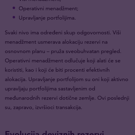
Operativni menadžment;
Upravljanje portfolijima.
Svaki nivo ima određeni skup odgovornosti. Viši
menadžment usmerava alokaciju rezervi na
osnovnom planu – pruža sveobuhvatan pregled.
Operativni menadžment odlučuje koji alati će se
koristiti, kao i koji će biti procenti efektivnih
alokacija. Upravljanje portfolijom su oni koji aktivno
upravljaju portfolijima sastavljenim od
međunarodnih rezervi dotične zemlje. Ovi poslednji
su, zapravo, izvršioci transakcija.
Evolucija deviznih rezervi