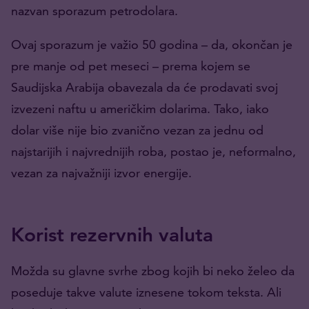
nazvan sporazum petrodolara.
Ovaj sporazum je važio 50 godina – da, okončan je
pre manje od pet meseci – prema kojem se
Saudijska Arabija obavezala da će prodavati svoj
izvezeni naftu u američkim dolarima. Tako, iako
dolar više nije bio zvanično vezan za jednu od
najstarijih i najvrednijih roba, postao je, neformalno,
vezan za najvažniji izvor energije.
Korist rezervnih valuta
Možda su glavne svrhe zbog kojih bi neko želeo da
poseduje takve valute iznesene tokom teksta. Ali