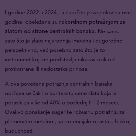
I godine 2022. i 2024., a naročito prva polovina ove
godine, obeležene su
rekordnom potražnjom za
zlatom od strane centralnih banaka
. Ne samo
zato što je zlato najvrednija imovina i dugoročno
perspektivno, već posebno zato što je to
instrument koji ne predstavlja nikakav rizik od
protivstrane ili nedostatka prinosa.
A ova povećana potražnja centralnih banaka
održava se čak i u kontekstu cene zlata koja je
porasla za više od 40% u poslednjih 12 meseci.
Ovakvo ponašanje sugeriše robusnu potražnju za
plemenitim metalom, sa potencijalom rasta u bliskoj
budućnosti.