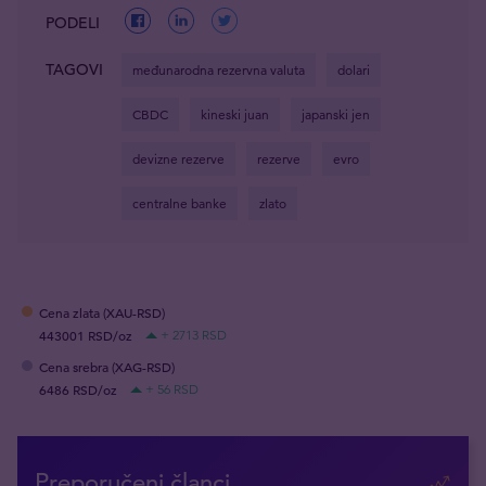
PODELI
TAGOVI
međunarodna rezervna valuta
dolari
CBDC
kineski juan
japanski jen
devizne rezerve
rezerve
evro
centralne banke
zlato
Cena zlata (XAU-RSD)
443001 RSD/oz
+ 2713 RSD
Cena srebra (XAG-RSD)
6486 RSD/oz
+ 56 RSD
Preporučeni članci