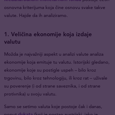
osnovna kriterijuma koja čine osnovu svake takve
valute. Hajde da ih analiziramo.
1. Veličina ekonomije koja izdaje
valutu
Možda je najvažniji aspekt u analizi valute analiza
ekonomije koja emituje tu valutu. Istorijski gledano,
ekonomije koje su postigle uspeh – bilo kroz
trgovinu, bilo kroz tehnologiju, ili kroz rat – uživale
su poverenje (i od strane saveznika, i od strane
protivnika) u svoju valutu.
Samo se setimo valuta koje postoje čak i danas,
poput
dukata
(koji je postao austrijski, iako je