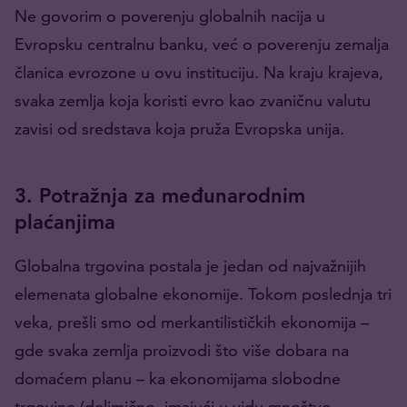
Ne govorim o poverenju globalnih nacija u
Evropsku centralnu banku, već o poverenju zemalja
članica evrozone u ovu instituciju. Na kraju krajeva,
svaka zemlja koja koristi evro kao zvaničnu valutu
zavisi od sredstava koja pruža Evropska unija.
3. Potražnja za međunarodnim
plaćanjima
Globalna trgovina postala je jedan od najvažnijih
elemenata globalne ekonomije. Tokom poslednja tri
veka, prešli smo od merkantilističkih ekonomija –
gde svaka zemlja proizvodi što više dobara na
domaćem planu – ka ekonomijama slobodne
trgovine (delimično, imajući u vidu mnoštvo