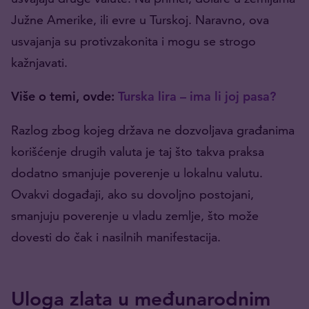
Južne Amerike, ili evre u Turskoj. Naravno, ova
usvajanja su protivzakonita i mogu se strogo
kažnjavati.
Više o temi, ovde:
Turska lira – ima li joj pasa?
Razlog zbog kojeg država ne dozvoljava građanima
korišćenje drugih valuta je taj što takva praksa
dodatno smanjuje poverenje u lokalnu valutu.
Ovakvi događaji, ako su dovoljno postojani,
smanjuju poverenje u vladu zemlje, što može
dovesti do čak i nasilnih manifestacija.
Uloga zlata u međunarodnim