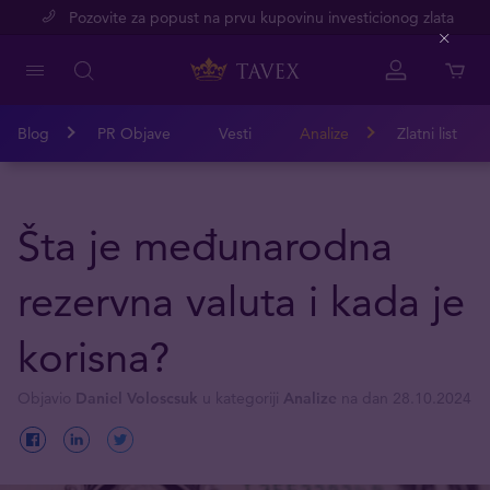
Pozovite za popust na prvu kupovinu investicionog zlata
Close
Blog
PR Objave
Vesti
Analize
Zlatni list
Šta je međunarodna
rezervna valuta i kada je
korisna?
Objavio
Daniel Voloscsuk
u kategoriji
Analize
na dan 28.10.2024