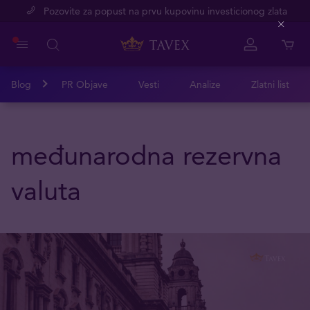
Pozovite za popust na prvu kupovinu investicionog zlata
Close
Blog
PR Objave
Vesti
Analize
Zlatni list
međunarodna rezervna
valuta