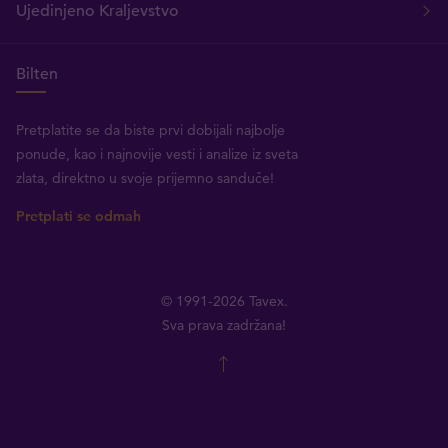
Ujedinjeno Kraljevstvo
Bilten
Pretplatite se da biste prvi dobijali najbolje
ponude, kao i najnovije vesti i analize iz sveta
zlata, direktno u svoje prijemno sanduče!
Pretplati se odmah
© 1991-2026 Tavex.
Sva prava zadržana!