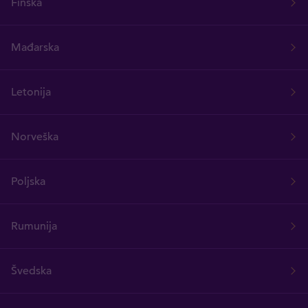
Finska
Mađarska
Letonija
Norveška
Poljska
Rumunija
Švedska