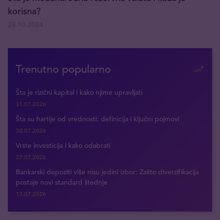
korisna?
28.10.2024
Trenutno popularno
Šta je rizični kapital i kako njime upravljati
31.07.2026
Šta su hartije od vrednosti: definicija i ključni pojmovi
30.07.2026
Vrste investicija i kako odabrati
27.07.2026
Bankarski depoziti više nisu jedini izbor: Zašto diverzifikacija
postaje novi standard štednje
13.07.2026