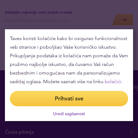
Dobijajte najnovije vesti putem e-maila
Tavex koristi kolačiće kako bi osigurao funkcionalnost
veb stranice i poboljšao Vaše korisničko iskustvo.
Prikupljanje podataka iz kolačića nam pomaže da Vam
pružimo najbolje iskustvo, da čuvamo Vaš račun
bezbednim i omogućava nam da personalizujemo
sadržaj oglasa. Možete saznati više na linku
kolačići.
Prihvati sve
O nama
Uredi saglasnost
Česta pitanja