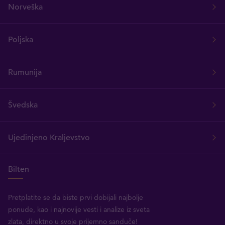
Norveška
Poljska
Rumunija
Švedska
Ujedinjeno Kraljevstvo
Bilten
Pretplatite se da biste prvi dobijali najbolje
ponude, kao i najnovije vesti i analize iz sveta
zlata, direktno u svoje prijemno sanduče!