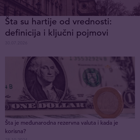
Šta su hartije od vrednosti:
definicija i ključni pojmovi
30.07.2026
Šta je međunarodna rezervna valuta i kada je
korisna?
28.10.2024