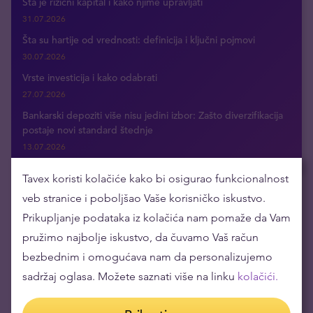
Šta je rizični kapital i kako njime upravljati
31.07.2026
Šta su hartije od vrednosti: definicija i ključni pojmovi
30.07.2026
Vrste investicija i kako odabrati
27.07.2026
Bankarski depoziti više nisu jedini izbor: Zašto diverzifikacija
postaje novi standard štednje
13.07.2026
Tavex koristi kolačiće kako bi osigurao funkcionalnost
veb stranice i poboljšao Vaše korisničko iskustvo.
Dobijajte najnovije vesti putem e-maila
Prikupljanje podataka iz kolačića nam pomaže da Vam
pružimo najbolje iskustvo, da čuvamo Vaš račun
bezbednim i omogućava nam da personalizujemo
sadržaj oglasa. Možete saznati više na linku
kolačići.