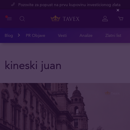
Pozovite za popust na prvu kupovinu investicionog zlata
Close
Blog
PR Objave
Vesti
Analize
Zlatni list
kineski juan