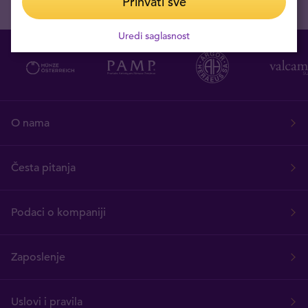
Prihvati sve
Uredi saglasnost
O nama
Česta pitanja
Podaci o kompaniji
Zaposlenje
Uslovi i pravila