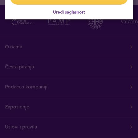
Uredi saglasnost
O nama
Česta pitanja
Podaci o kompaniji
Zaposlenje
Uslovi i pravila