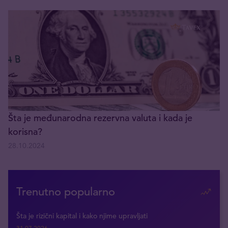
Šta je međunarodna rezervna valuta i kada je
korisna?
28.10.2024
Trenutno popularno
Šta je rizični kapital i kako njime upravljati
31.07.2026