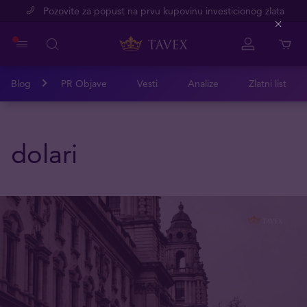
Pozovite za popust na prvu kupovinu investicionog zlata
Close
Blog
PR Objave
Vesti
Analize
Zlatni list
dolari