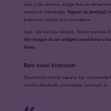
čaja, svile, duvana, indiga (koji se danas kor
medicine i hemikalija.
Trgovci su postajali s
krajevima, izlazile su iz siromaštva.
Ipak, nije sve bilo idealno. Tokom perioda 
nije mogao da se uzdigne iznad klase u ko
klasu.
Rani znaci kronizam
Ekonomska istorija Japana, bar od perioda
rečniku Kembridž univerziteta, kronizam je: