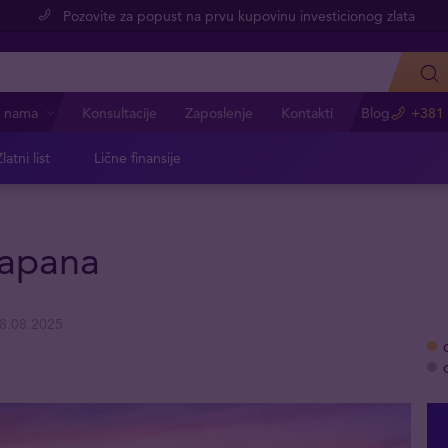
Pozovite za popust na prvu kupovinu investicionog zlata
 nama
Konsultacije
Zaposlenje
Kontakti
Blog
+381 
latni list
Lične finansije
Japana
8.08.2025