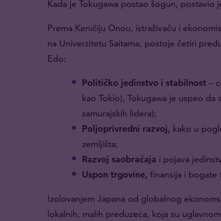
Kada je Tokugawa postao šogun, postavio 
Prema Keničiju Onou, istraživaču i ekonom
na Univerzitetu Saitama, postoje četiri pr
Edo:
Političko jedinstvo i stabilnost
– c
kao Tokio), Tokugawa je uspeo da 
samurajskih lidera);
Poljoprivredni razvoj,
kako u pogle
zemljišta;
Razvoj saobraćaja
i pojava jedinstv
Uspon trgovine,
finansija i bogate
Izolovanjem Japana od globalnog ekonomsk
lokalnih, malih preduzeća, koja su uglavnom