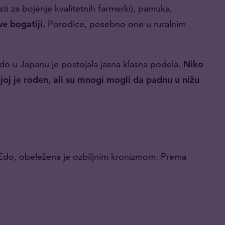
isti za bojenje kvalitetnih farmerki), pamuka,
ve bogatiji.
Porodice, posebno one u ruralnim
Edo u Japanu je postojala jasna klasna podela.
Niko
joj je rođen, ali su mnogi mogli da padnu u nižu
 Edo, obeležena je ozbiljnim kronizmom. Prema