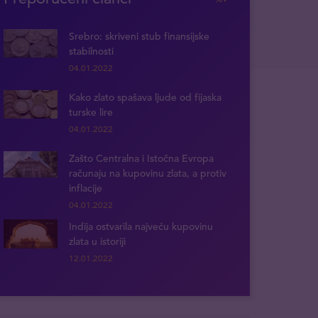
Srebro: skriveni stub finansijske
stabilnosti
04.01.2022
Kako zlato spašava ljude od fijaska
turske lire
04.01.2022
Zašto Centralna i Istočna Evropa
računaju na kupovinu zlata, a protiv
inflacije
04.01.2022
Indija ostvarila najveću kupovinu
zlata u istoriji
12.01.2022