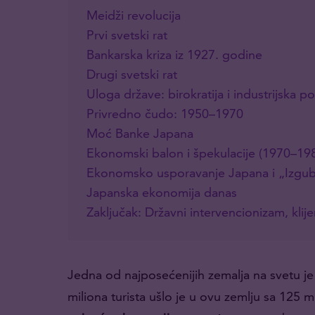
Meidži revolucija
Prvi svetski rat
Bankarska kriza iz 1927. godine
Drugi svetski rat
Uloga države: birokratija i industrijska pol
Privredno čudo: 1950–1970
Moć Banke Japana
Ekonomski balon i špekulacije (1970–198
Ekonomsko usporavanje Japana i „Izgub
Japanska ekonomija danas
Zaključak: Državni intervencionizam, kl
Jedna od najposećenijih zemalja na svetu j
miliona turista ušlo je u ovu zemlju sa 125 m