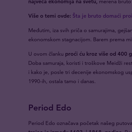
najveća ekonomija na svetu,
merena bruto
Više o temi ovde:
Šta je bruto domaći pro
Međutim, iza svih priča o samurajima, gejša
ekonomskom stagnacijom. Barem prema mišl
U ovom članku
proći ću kroz više od 400 
Doba samuraja, koristi i troškove Meidži rest
i kako je, posle tri decenije ekonomskog usp
1990-ih, ostala tamo i danas.
Period Edo
Period Edo označava početak našeg putovan