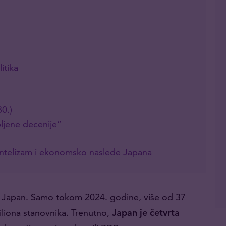
itika
0.)
ljene decenije”
ijentelizam i ekonomsko nasleđe Japana
e Japan. Samo tokom 2024. godine, više od 37
iliona stanovnika. Trenutno,
Japan je četvrta