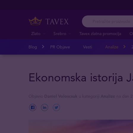
Zlato
Srebro
Tavex zlatna promocija
O
Blog
PR Objave
Vesti
Analize
Z
Ekonomska istorija 
Objavio
Daniel Voloscsuk
u kategoriji
Analize
na dan 2