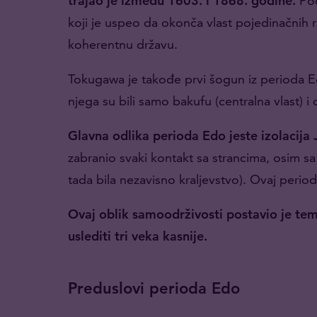
trajao je između 1603. i 1868. godine.
Po
koji je uspeo da okonča vlast pojedinačnih 
koherentnu državu.
Tokugawa je takođe prvi šogun iz perioda Ed
njega su bili samo bakufu (centralna vlast) i c
Glavna odlika perioda Edo jeste izolacija
zabranio svaki kontakt sa strancima, osim s
tada bila nezavisno kraljevstvo). Ovaj perio
Ovaj oblik samoodrživosti postavio je tem
uslediti tri veka kasnije.
Preduslovi perioda Edo