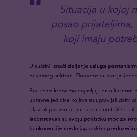
Situacija u kojoj
posao prijateljima,
koji imaju potreb
U suštini,
znači deljenje usluga poznanicim
privatnog sektora. Ekonomska istorija Japan
Prvi znaci kronizma pojavljuju se u kasnom 
upravne jedinice kojima su upravljali daimjoi
plasirali proizvode na nacionalno tržište, bi
Iskorišćavali su svoju političku moć za sop
konkurencije među japanskim preduzećim