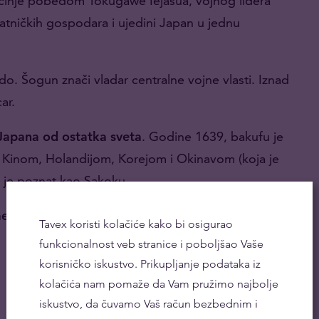
činje pobedom Tokugawe Iejasua, vojnog lidera
ratničkih gospodara i ujedini Japan u jednu
o. Šogun znači vladar centralne vojne vlasti. Iznad
ar.
 Japana od ostatka sveta
. Godine 1639, bakufu je
a Kinom, Holandijom, Korejom i Okinavom (koja je
d je poznat kao Sakoku.
elje za brzu modernizaciju Japana koja će
Tavex koristi kolačiće kako bi osigurao
funkcionalnost veb stranice i poboljšao Vaše
korisničko iskustvo. Prikupljanje podataka iz
kolačića nam pomaže da Vam pružimo najbolje
iskustvo, da čuvamo Vaš račun bezbednim i