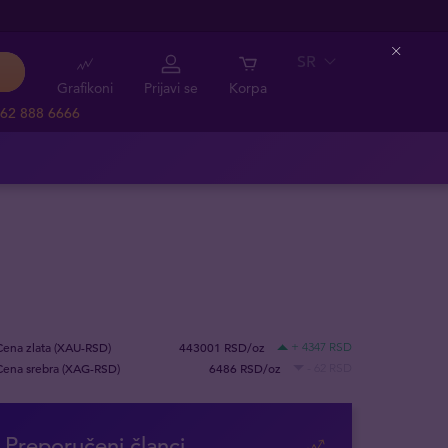
SR
Close
Grafikoni
Prijavi se
Korpa
62 888 6666
Cena zlata (XAU-RSD)
443001 RSD/oz
+ 4347 RSD
Cena srebra (XAG-RSD)
6486 RSD/oz
- 62 RSD
Preporučeni članci