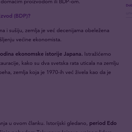
 domaćim proizvodom ili BDP-om.
Dob
izvod (BDP)?
ma i sušiju, zemlja je već decenijama obeležena
jenju većine ekonomista.
godina ekonomske istorije Japana.
Istražićemo
auracije, kako su dva svetska rata uticala na zemlju
eha, zemlja koja je 1970-ih već živela kao da je
ja u ovom članku. Istorijski gledano,
period Edo