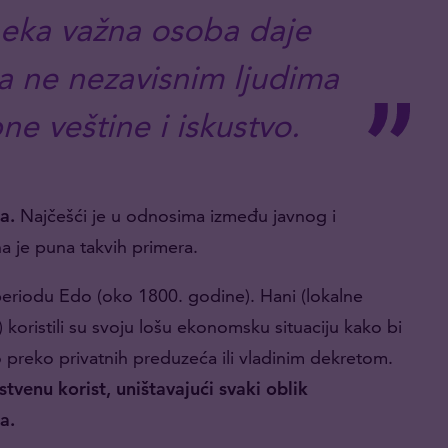
 neka važna osoba daje
 a ne nezavisnim ljudima
ne veštine i iskustvo.
a.
Najčešći je u odnosima između javnog i
a je puna takvih primera.
periodu Edo (oko 1800. godine). Hani (lokalne
) koristili su svoju lošu ekonomsku situaciju kako bi
lo preko privatnih preduzeća ili vladinim dekretom.
stvenu korist, uništavajući svaki oblik
a.