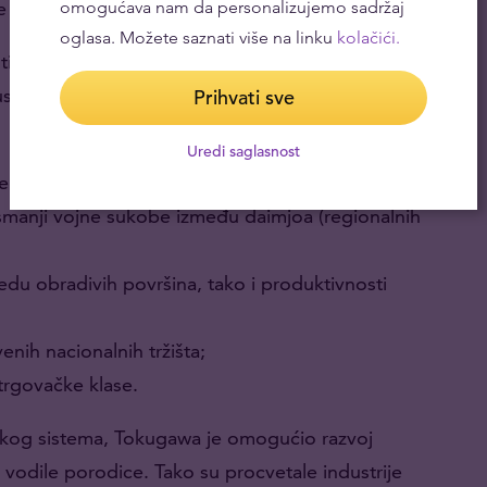
je osnovu za društveno-ekonomski razvoj Japana.
omogućava nam da personalizujemo sadržaj
oglasa. Možete saznati više na linku
kolačići.
isti Međunarodnog monetarnog fonda i profesoru
eduslova za ekonomski razvoj Japana tokom perioda
Prihvati sve
Uredi saglasnost
entralizacijom vlasti u gradu Edo (danas poznatom
smanji vojne sukobe između daimjoa (regionalnih
du obradivih površina, tako i produktivnosti
enih nacionalnih tržišta;
 trgovačke klase.
og sistema, Tokugawa je omogućio razvoj
 vodile porodice. Tako su procvetale industrije