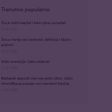
Trenutno popularno
Šta je rizični kapital i kako njime upravljati
31.07.2026
Šta su hartije od vrednosti: definicija i ključni
pojmovi
30.07.2026
Vrste investicija i kako odabrati
27.07.2026
Bankarski depoziti više nisu jedini izbor: Zašto
diverzifikacija postaje novi standard štednje
13.07.2026