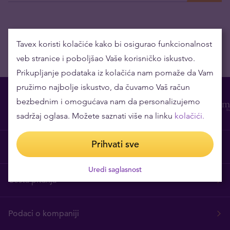
Tavex koristi kolačiće kako bi osigurao funkcionalnost
veb stranice i poboljšao Vaše korisničko iskustvo.
Prikupljanje podataka iz kolačića nam pomaže da Vam
pružimo najbolje iskustvo, da čuvamo Vaš račun
bezbednim i omogućava nam da personalizujemo
sadržaj oglasa. Možete saznati više na linku
kolačići.
Prihvati sve
O nama
Uredi saglasnost
Česta pitanja
Podaci o kompaniji