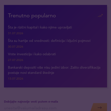
Trenutno popularno
Šta je rizični kapital i kako njime upravljati
31.07.2026
Šta su hartije od vrednosti: definicija i ključni pojmovi
30.07.2026
Vrste investicija i kako odabrati
27.07.2026
Bankarski depoziti više nisu jedini izbor: Zašto diverzifikacija
postaje novi standard štednje
13.07.2026
Dobijajte najnovije vesti putem e-maila