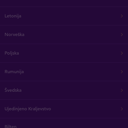
Letonija
Norveška
Poljska
Rumunija
Švedska
Ujedinjeno Kraljevstvo
Bilten