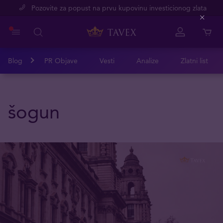
Pozovite za popust na prvu kupovinu investicionog zlata
Close
Blog
PR Objave
Vesti
Analize
Zlatni list
šogun