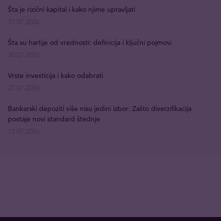
Šta je rizični kapital i kako njime upravljati
31.07.2026
Šta su hartije od vrednosti: definicija i ključni pojmovi
30.07.2026
Vrste investicija i kako odabrati
27.07.2026
Bankarski depoziti više nisu jedini izbor: Zašto diverzifikacija
postaje novi standard štednje
13.07.2026