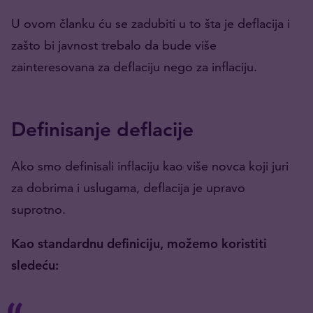
U ovom članku ću se zadubiti u to šta je deflacija i
zašto bi javnost trebalo da bude više
zainteresovana za deflaciju nego za inflaciju.
Definisanje deflacije
Ako smo definisali inflaciju kao više novca koji juri
za dobrima i uslugama, deflacija je upravo
suprotno.
Kao standardnu definiciju, možemo koristiti
sledeću: