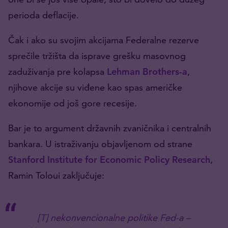
perioda deflacije.
Čak i ako su svojim akcijama Federalne rezerve
sprečile tržišta da isprave grešku masovnog
zaduživanja pre kolapsa
Lehman Brothers-a
,
njihove akcije su viđene kao spas američke
ekonomije od još gore recesije.
Bar je to argument državnih zvaničnika i centralnih
bankara. U istraživanju objavljenom od strane
Stanford Institute for Economic Policy Research
,
Ramin Toloui zaključuje:
[T] nekonvencionalne politike Fed-a –