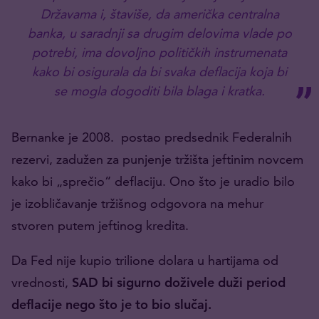
Državama i, štaviše, da američka centralna
banka, u saradnji sa drugim delovima vlade po
potrebi, ima dovoljno političkih instrumenata
kako bi osigurala da bi svaka deflacija koja bi
se mogla dogoditi bila blaga i kratka.
Bernanke je 2008. postao predsednik Federalnih
rezervi, zadužen za punjenje tržišta jeftinim novcem
kako bi „sprečio“ deflaciju. Ono što je uradio bilo
je izobličavanje tržišnog odgovora na mehur
stvoren putem jeftinog kredita.
Da Fed nije kupio trilione dolara u hartijama od
vrednosti,
SAD bi sigurno doživele duži period
deflacije nego što je to bio slučaj.