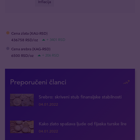
Inflacija
Cena zlata (XAU-RSD)
436758 RSD/oz
+ 3401 RSD
Cena srebra (XAG-RSD)
6500 RSD/oz
+ 206 RSD
Preporučeni članci
Srebro: skriveni stub finansijske stabilnosti
04.01.2022
Kako zlato spašava ljude od fijaska turske lire
04.01.2022