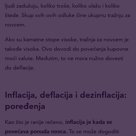
ljudi zadužuju, koliko troše, koliko ulažu i koliko
štede. Skup svih ovih odluke čine ukupnu tražnju za
novcem.
Ako su kamatne stope visoke, tražnja za novcem je
takođe visoka. Ovo dovodi do povećanja kupovne
moći valute. Međutim, to ne mora nužno dovesti
do deflacije.
Inflacija, deflacija i dezinflacija:
poređenja
Kao što je ranije rečeno,
inflacija je kada se
povećava ponuda novca.
To se može dogoditi