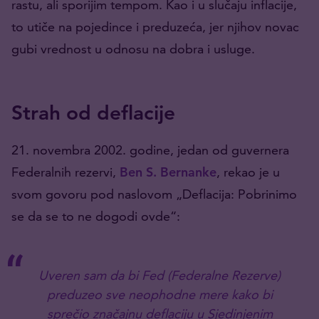
rastu, ali sporijim tempom. Kao i u slučaju inflacije,
to utiče na pojedince i preduzeća, jer njihov novac
gubi vrednost u odnosu na dobra i usluge.
Strah od deflacije
21. novembra 2002. godine, jedan od guvernera
Federalnih rezervi,
Ben S. Bernanke
, rekao je u
svom govoru pod naslovom „Deflacija: Pobrinimo
se da se to ne dogodi ovde“:
Uveren sam da bi Fed (Federalne Rezerve)
preduzeo sve neophodne mere kako bi
sprečio značajnu deflaciju u Sjedinjenim