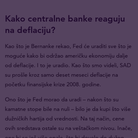
Kako centralne banke reaguju
na deflaciju?
Kao što je Bernanke rekao, Fed će uraditi sve što je
moguće kako bi održao američku ekonomiju dalje
od deflacije. I to je uradio. Kao što smo videli, SAD
su prošle kroz samo deset meseci deflacije na
početku finansijske krize 2008. godine.
Ono što je Fed morao da uradi – nakon što su
kamatne stope bile na nuli – bilo je da kupi što više
dužničkih hartija od vrednosti. Na taj način, cene
ovih sredstava ostale su na veštačkom nivou. Inače,
one bi se još više opale, što bi dovelo do dužeg