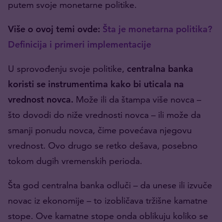
putem svoje monetarne politike.
Više o ovoj temi ovde:
Šta je monetarna politika?
Definicija i primeri implementacije
U sprovođenju svoje politike,
centralna banka
koristi se instrumentima kako bi uticala na
vrednost novca.
Može ili da štampa više novca –
što dovodi do niže vrednosti novca – ili može da
smanji ponudu novca, čime povećava njegovu
vrednost. Ovo drugo se retko dešava, posebno
tokom dugih vremenskih perioda.
Šta god centralna banka odluči – da unese ili izvuče
novac iz ekonomije – to izobličava tržišne kamatne
stope. Ove kamatne stope onda oblikuju koliko se