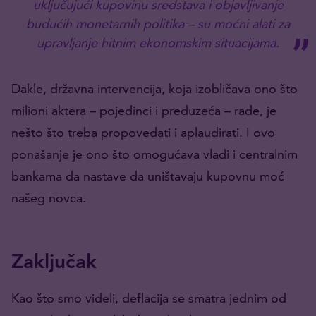
uključujući kupovinu sredstava i objavljivanje
budućih monetarnih politika – su moćni alati za
upravljanje hitnim ekonomskim situacijama.
Dakle, državna intervencija, koja izobličava ono što
milioni aktera – pojedinci i preduzeća – rade, je
nešto što treba propovedati i aplaudirati. I ovo
ponašanje je ono što omogućava vladi i centralnim
bankama da nastave da uništavaju kupovnu moć
našeg novca.
Zaključak
Kao što smo videli, deflacija se smatra jednim od