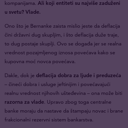
kompanijama.
Ali koji entiteti su najviše zaduženi
u svetu?
Vlade.
Ono što je Bernanke zaista mislio jeste da deflacija
čini državni dug skupljim, i što deflacija duže traje,
to dug postaje skuplji. Ovo se događa jer se realna
vrednost pozajmljenog iznosa povećava kako se
kupovna moć novca povećava.
Dakle, dok je
deflacija dobra za ljude i preduzeća
– čineći dobra i usluge jeftinijim i povećavajući
realnu vrednost njihovih ušteđevina – ona može biti
razorna za vlade
. Upravo zbog toga centralne
banke moraju da nastave da štampaju novac i brane
frakcionalni rezervni sistem bankarstva.