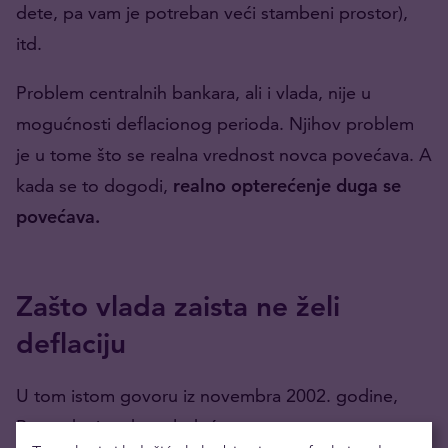
dete, pa vam je potreban veći stambeni prostor),
itd.
Problem centralnih bankara, ali i vlada, nije u
mogućnosti deflacionog perioda. Njihov problem
je u tome što se realna vrednost novca povećava. A
kada se to dogodi,
realno opterećenje duga se
povećava.
Zašto vlada zaista ne želi
deflaciju
U tom istom govoru iz novembra 2002. godine,
Bernanke je rekao sledeće: