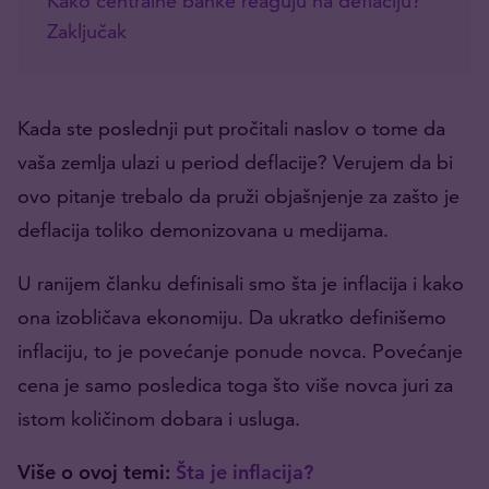
Kako centralne banke reaguju na deflaciju?
Zaključak
Kada ste poslednji put pročitali naslov o tome da
vaša zemlja ulazi u period deflacije? Verujem da bi
ovo pitanje trebalo da pruži objašnjenje za zašto je
deflacija toliko demonizovana u medijama.
U ranijem članku definisali smo šta je inflacija i kako
ona izobličava ekonomiju. Da ukratko definišemo
inflaciju, to je povećanje ponude novca. Povećanje
cena je samo posledica toga što više novca juri za
istom količinom dobara i usluga.
Više o ovoj temi:
Šta je inflacija?