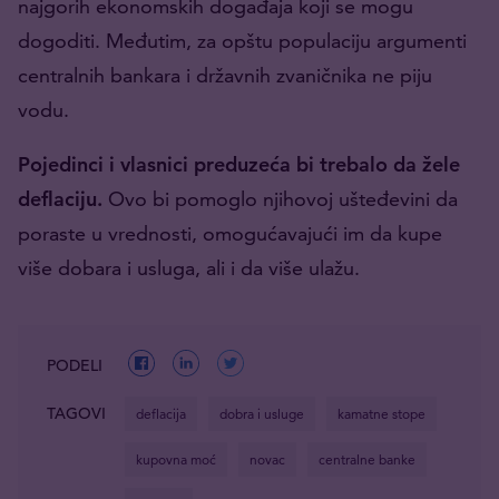
najgorih ekonomskih događaja koji se mogu
dogoditi. Međutim, za opštu populaciju argumenti
centralnih bankara i državnih zvaničnika ne piju
vodu.
Pojedinci i vlasnici preduzeća bi trebalo da žele
deflaciju.
Ovo bi pomoglo njihovoj ušteđevini da
poraste u vrednosti, omogućavajući im da kupe
više dobara i usluga, ali i da više ulažu.
PODELI
TAGOVI
deflacija
dobra i usluge
kamatne stope
kupovna moć
novac
centralne banke