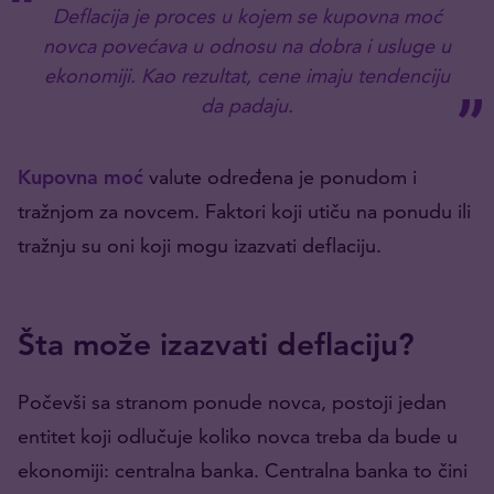
Deflacija je proces u kojem se kupovna moć
novca povećava u odnosu na dobra i usluge u
ekonomiji. Kao rezultat, cene imaju tendenciju
da padaju.
Kupovna moć
valute određena je ponudom i
tražnjom za novcem. Faktori koji utiču na ponudu ili
tražnju su oni koji mogu izazvati deflaciju.
Šta može izazvati deflaciju?
Počevši sa stranom ponude novca, postoji jedan
entitet koji odlučuje koliko novca treba da bude u
ekonomiji: centralna banka. Centralna banka to čini