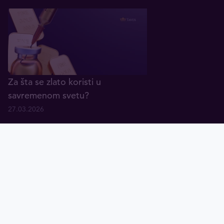
Za šta se zlato koristi u
savremenom svetu?
27.03.2026
O nama