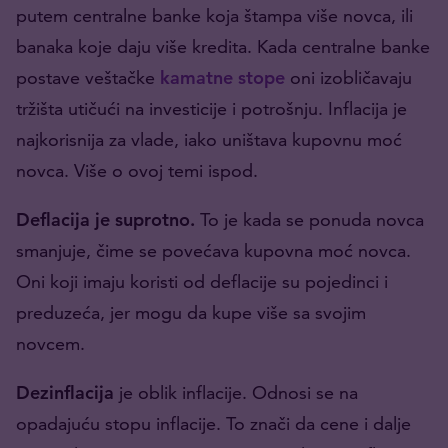
putem centralne banke koja štampa više novca, ili
banaka koje daju više kredita. Kada centralne banke
postave veštačke
kamatne stope
oni izobličavaju
tržišta utičući na investicije i potrošnju. Inflacija je
najkorisnija za vlade, iako uništava kupovnu moć
novca. Više o ovoj temi ispod.
Deflacija je suprotno.
To je kada se ponuda novca
smanjuje, čime se povećava kupovna moć novca.
Oni koji imaju koristi od deflacije su pojedinci i
preduzeća, jer mogu da kupe više sa svojim
novcem.
Dezinflacija
je oblik inflacije. Odnosi se na
opadajuću stopu inflacije. To znači da cene i dalje