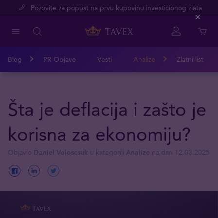
Pozovite za popust na prvu kupovinu investicionog zlata
Close
Blog
PR Objave
Vesti
Analize
Zlatni list
Šta je deflacija i zašto je
korisna za ekonomiju?
Objavio
Daniel Voloscsuk
u kategoriji
Analize
na dan 12.03.2025