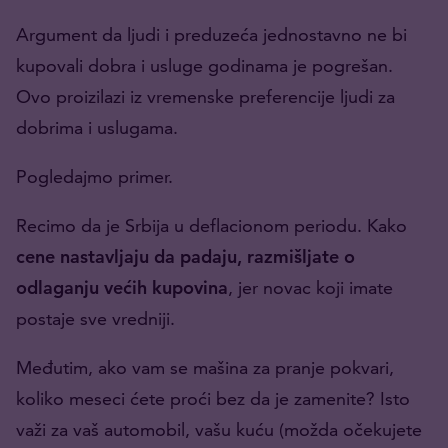
Argument da ljudi i preduzeća jednostavno ne bi
kupovali dobra i usluge godinama je pogrešan.
Ovo proizilazi iz vremenske preferencije ljudi za
dobrima i uslugama.
Pogledajmo primer.
Recimo da je Srbija u deflacionom periodu. Kako
cene nastavljaju da padaju, razmišljate o
odlaganju većih kupovina
, jer novac koji imate
postaje sve vredniji.
Međutim, ako vam se mašina za pranje pokvari,
koliko meseci ćete proći bez da je zamenite? Isto
važi za vaš automobil, vašu kuću (možda očekujete