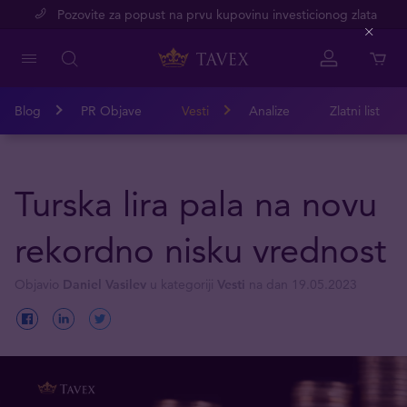
Pozovite za popust na prvu kupovinu investicionog zlata
Close
Blog
PR Objave
Vesti
Analize
Zlatni list
Turska lira pala na novu
rekordno nisku vrednost
Objavio
Daniel Vasilev
u kategoriji
Vesti
na dan 19.05.2023