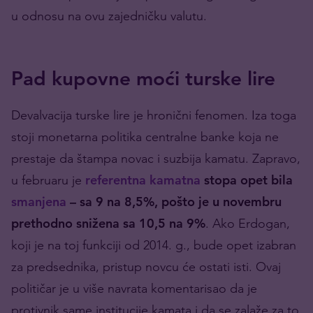
u odnosu na ovu zajedničku valutu.
Pad kupovne moći turske lire
Devalvacija turske lire je hronični fenomen. Iza toga
stoji monetarna politika centralne banke koja ne
prestaje da štampa novac i suzbija kamatu. Zapravo,
u februaru je
referentna kamatna
stopa opet bila
smanjena
– sa 9 na 8,5%, pošto je u novembru
prethodno snižena sa 10,5 na 9%
. Ako Erdogan,
koji je na toj funkciji od 2014. g., bude opet izabran
za predsednika, pristup novcu će ostati isti. Ovaj
političar je u više navrata komentarisao da je
protivnik same institucije kamata i da se zalaže za to