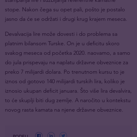
stope. Nakon čega su opet pali, pošto je postalo
jasno da će se održati i drugi krug krajem meseca.
Devalvacija lire može dovesti i do problema sa
platnim bilansom Turske. On je u deficitu skoro
svakog meseca od početka 2020. naovamo, a samo
do jula prispevaju na naplatu državne obveznice za
preko 7 milijardi dolara. Po trenutnom kursu to je
iznos od gotovo 140 milijardi turskih lira, koliko je
iznosio ukupan deficit januara. Što više lira devalvira,
to će skuplji biti dug zemlje. A naročito u kontekstu
novog rasta kamata na njene državne obveznice.
PODELI