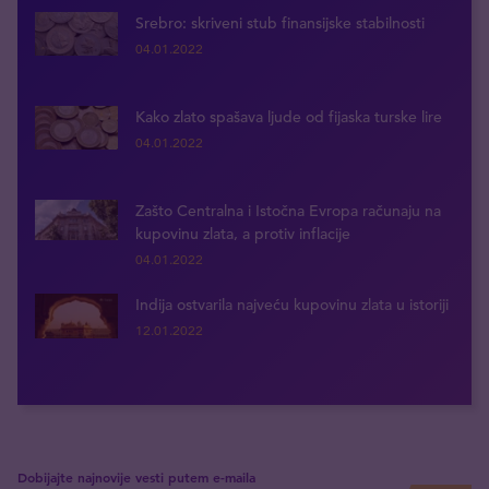
Srebro: skriveni stub finansijske stabilnosti
04.01.2022
Kako zlato spašava ljude od fijaska turske lire
04.01.2022
Zašto Centralna i Istočna Evropa računaju na
kupovinu zlata, a protiv inflacije
04.01.2022
Indija ostvarila najveću kupovinu zlata u istoriji
12.01.2022
Dobijajte najnovije vesti putem e-maila