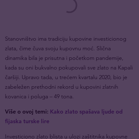
Stanovništvo ima tradiciju kupovine investicionog
zlata, čime čuva svoju kupovnu moć. Slična
dinamika bila je prisutna i početkom pandemije,
kada su oni bukvalno pokupovali sve zlato na Kapali
čaršiji. Upravo tada, u trećem kvartalu 2020, bio je
zabeležen prethodni rekord u kupovini zlatnih
kovanica i poluga – 49 tona.
Više o ovoj temi:
Kako zlato spašava ljude od
fijaska turske lire
Investiciono zlato blista u ulozi zaštitnika kupovne