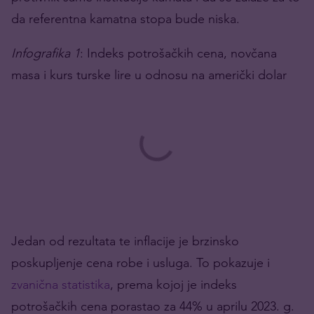
da referentna kamatna stopa bude niska.
Infografika 1
: Indeks potrošačkih cena, novčana
masa i kurs turske lire u odnosu na američki dolar
Jedan od rezultata te inflacije je brzinsko
poskupljenje cena robe i usluga. To pokazuje i
zvanična statistika
, prema kojoj je indeks
potrošačkih cena porastao za 44% u aprilu 2023. g.