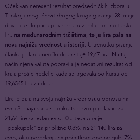
Očekivan nerešeni rezultat predsedničkih izbora u
Turskoj i mogućnost drugog kruga glasanja 28. maja
doveo je do pada poverenja u zemlju i njenu tursku
liru
na međunarodnim tržištima, te je lira pala na
novu najnižu vrednost u istoriji
. U trenutku pisanja
članka jedan američki dolar stajе 19,67 lira. Na taj
način njena valuta popravila je negativni rezultat od
kraja prošle nedelje kada se trgovala po kursu od
19,6545 lira za dolar.
Lira je pala na svoju najnižu vrednost u odnosu na
evro 8. maja kada se nakratko evro prodavao za
21,64 lire za jedan evro. Od tada ona je
„poskupela“ za približno 0,8%, na 21,140 lira za
evro, ali u poređenju sa početkom godine gubi 7%