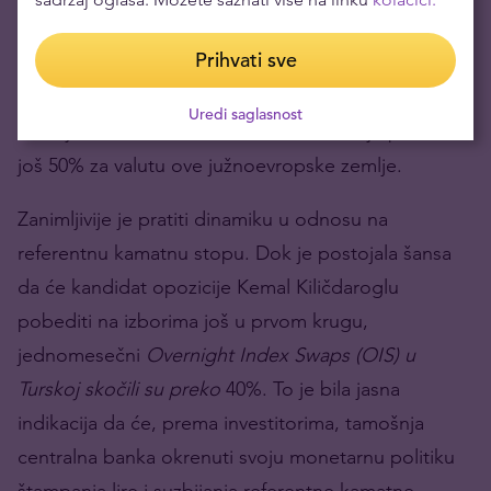
tržištima, turska lira nastaviti da gubi kupovnu moć.
Prihvati sve
Prema podacima o forvard ugovorima, koje navodi
Wall Street Journal
, očekuje se da će nakon godinu
Uredi saglasnost
dana jedan dolar vredeti kao 29 lira, što je pad od
još 50% za valutu ove južnoevropske zemlje.
Zanimljivije je pratiti dinamiku u odnosu na
referentnu kamatnu stopu. Dok je postojala šansa
da će kandidat opozicije Kemal Kiličdaroglu
pobediti na izborima još u prvom krugu,
jednomesečni
Overnight Index Swaps (OIS) u
Turskoj skočili su preko
40%. To je bila jasna
indikacija da će, prema investitorima, tamošnja
centralna banka okrenuti svoju monetarnu politiku
štampanja lire i suzbijanja referentne kamatne