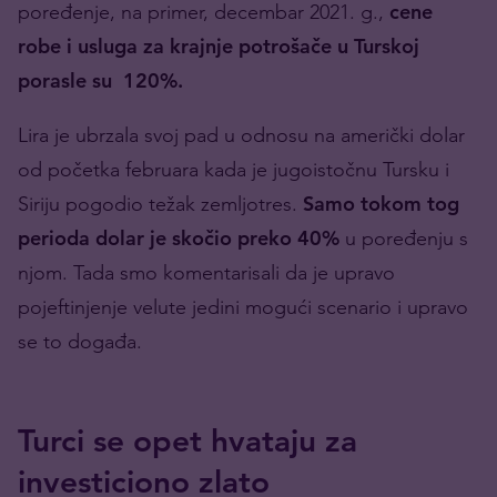
poređenje, na primer, decembar 2021. g.,
cene
robe i usluga za krajnje potrošače u Turskoj
porasle su 120%.
Lira je ubrzala svoj pad u odnosu na američki dolar
od početka februara kada je jugoistočnu Tursku i
Siriju pogodio težak zemljotres.
Samo tokom tog
perioda dolar je skočio preko 40%
u poređenju s
njom. Tada smo komentarisali da je upravo
pojeftinjenje velute jedini mogući scenario i upravo
se to događa.
Turci se opet hvataju za
investiciono zlato