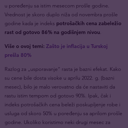
u poređenju sa istim mesecom prošle godine.
Vrednost je skoro duplo niža od novembra prošle
godine kada je indeks
potrošačkih cena zabeležio
rast od gotovo 86% na godišnjem nivou
.
Više o ovoj temi:
Zašto je inflacija u Turskoj
prešla 80%
Razlog za „usporavanje“ rasta je bazni efekat. Kako
su cene bile dosta visoke u aprilu 2022. g. (bazni
mesec), bilo je malo verovatno da će nastaviti da
rastu istim tempom od gotovo 90%. Ipak, čak i
indeks potrošačkih cena beleži poskupljenje robe i
usluga od skoro 50% u poređenju sa aprilom prošle
godine. Ukoliko koristimo neki drugi mesec za