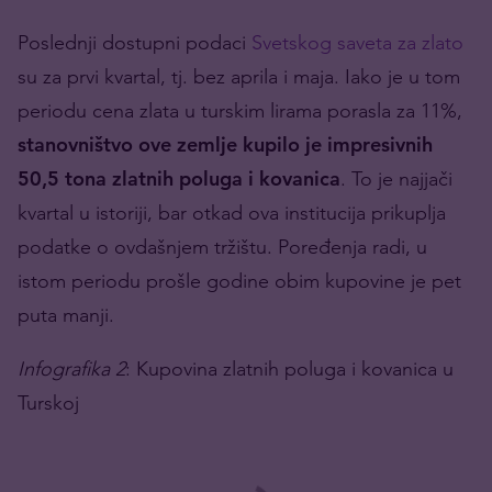
Poslednji dostupni podaci
Svetskog saveta za zlato
su za prvi kvartal, tj. bez aprila i maja. Iako je u tom
periodu cena zlata u turskim lirama porasla za 11%,
stanovništvo ove zemlje kupilo je impresivnih
50,5 tona zlatnih poluga i kovanica
. To je najjači
kvartal u istoriji, bar otkad ova institucija prikuplja
podatke o ovdašnjem tržištu. Poređenja radi, u
istom periodu prošle godine obim kupovine je pet
puta manji.
Infografika 2
: Kupovina zlatnih poluga i kovanica u
Turskoj