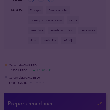
TAGOVI
Erdogan
Američki dolar
indeks potrošačkih cena
valuta
cena zlata
investiciono zlato
devalvacija
zlato
turska lira
Inflacija
Cena zlata (XAU-RSD)
443001 RSD/oz
+ 1140 RSD
Cena srebra (XAG-RSD)
6486 RSD/oz
- 29 RSD
Preporučeni članci