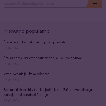
Trenutno popularno
Šta je rizični kapital i kako njime upravljati
31.07.2026
Šta su hartije od vrednosti: definicija i ključni pojmovi
30.07.2026
Vrste investicija i kako odabrati
27.07.2026
Bankarski depoziti više nisu jedini izbor: Zašto diverzifikacija
postaje novi standard štednje
13.07.2026