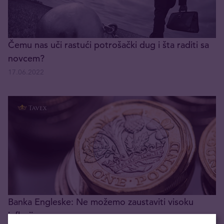
Čemu nas uči rastući potrošački dug i šta raditi sa
novcem?
17.06.2022
Banka Engleske: Ne možemo zaustaviti visoku
inflaciju