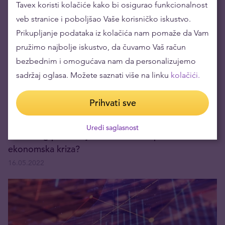
Tavex koristi kolačiće kako bi osigurao funkcionalnost
20.05.2022
veb stranice i poboljšao Vaše korisničko iskustvo.
Prikupljanje podataka iz kolačića nam pomaže da Vam
pružimo najbolje iskustvo, da čuvamo Vaš račun
bezbednim i omogućava nam da personalizujemo
sadržaj oglasa. Možete saznati više na linku
kolačići.
Prihvati sve
Uredi saglasnost
Da li zbog povećanja kamate u Evropu dolazi
ekonomska kriza?
16.05.2022