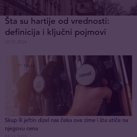
Šta su hartije od vrednosti:
definicija i ključni pojmovi
30.07.2026
Skup ili jeftin dizel nas čeka ove zime i šta utiče na
njegovu cenu
03.11.2022