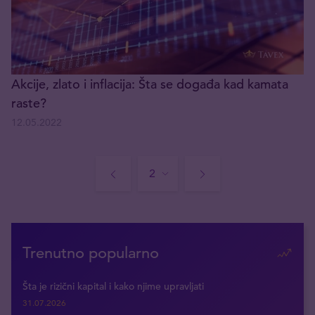
Akcije, zlato i inflacija: Šta se događa kad kamata
raste?
12.05.2022
Trenutno popularno
Šta je rizični kapital i kako njime upravljati
31.07.2026