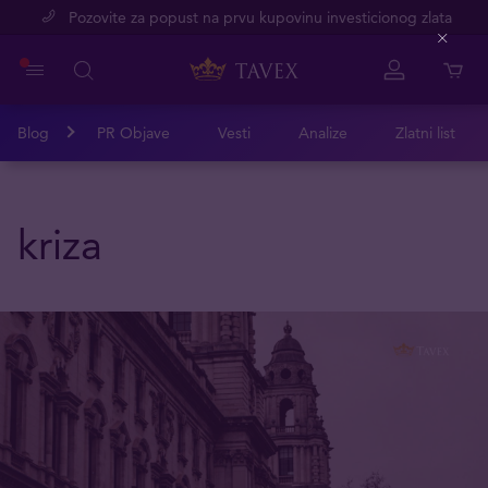
Pozovite za popust na prvu kupovinu investicionog zlata
Close
Blog
PR Objave
Vesti
Analize
Zlatni list
kriza