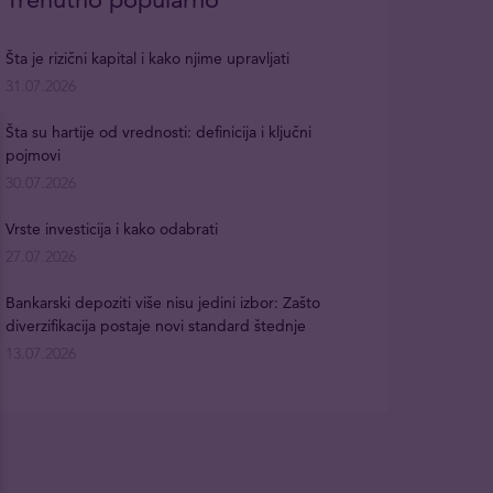
Šta je rizični kapital i kako njime upravljati
31.07.2026
Šta su hartije od vrednosti: definicija i ključni
pojmovi
30.07.2026
Vrste investicija i kako odabrati
27.07.2026
Bankarski depoziti više nisu jedini izbor: Zašto
diverzifikacija postaje novi standard štednje
13.07.2026