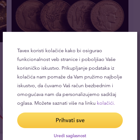
Tri razloga da ulažemo umesto da trošimo u
Tavex koristi kolačiće kako bi osigurao
vreme visoke inflacije
funkcionalnost veb stranice i poboljšao Vaše
18.04.2022
korisničko iskustvo. Prikupljanje podataka iz
kolačića nam pomaže da Vam pružimo najbolje
iskustvo, da čuvamo Vaš račun bezbednim i
omogućava nam da personalizujemo sadržaj
oglasa. Možete saznati više na linku
kolačići.
Prihvati sve
Uredi saglasnost