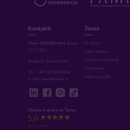
Kontakti
Tavex
Tavex Zlato&Srebro d.o.o.
O nama
21715301
Česta pitanja
Podaci o kompaniji
Beograd, Sava Centar
Zaposlenje
Tel.: +381 62 888 6666
Uslovi i pravila
E-mail:
tavex@tavex.rs
Ocene kupaca za Tavex
5,0
666 reviews