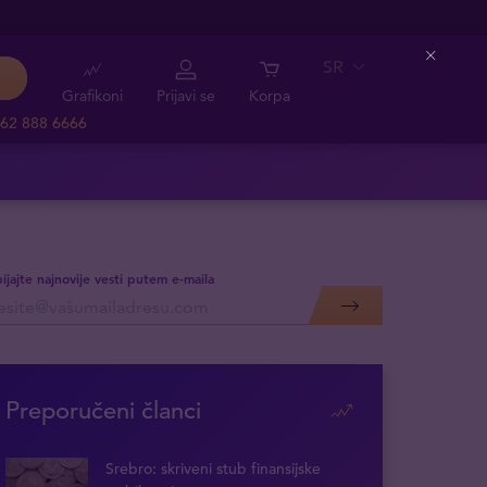
SR
Close
Grafikoni
Prijavi se
Korpa
62 888 6666
ijajte najnovije vesti putem e-maila
Preporučeni članci
Srebro: skriveni stub finansijske