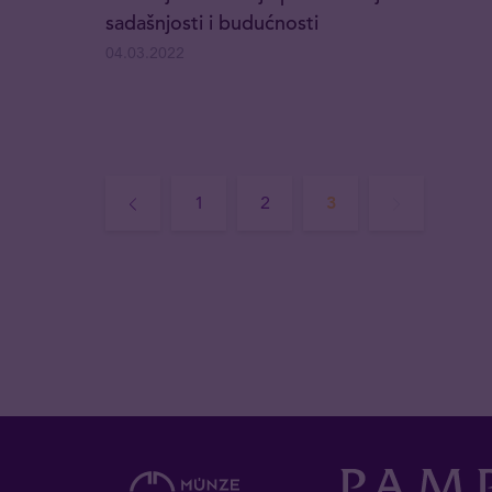
sadašnjosti i budućnosti
04.03.2022
1
2
3