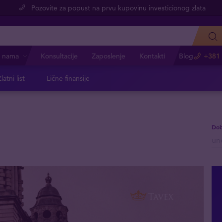
Pozovite za popust na prvu kupovinu investicionog zlata
 nama
Konsultacije
Zaposlenje
Kontakti
Blog
+381 
latni list
Lične finansije
Dob