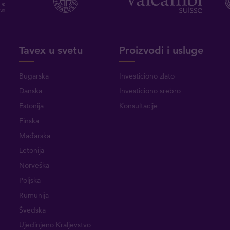
Tavex u svetu
Proizvodi i usluge
Bugarska
Investiciono zlato
Danska
Investiciono srebro
Estonija
Konsultacije
Finska
Mađarska
Letonija
Norveška
Poljska
Rumunija
Švedska
Ujedinjeno Kraljevstvo