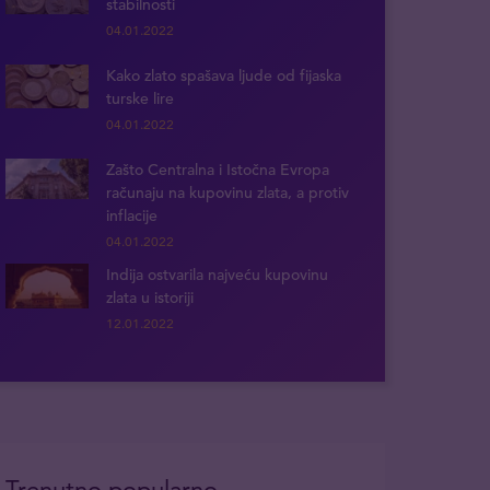
stabilnosti
04.01.2022
Kako zlato spašava ljude od fijaska
turske lire
04.01.2022
Zašto Centralna i Istočna Evropa
računaju na kupovinu zlata, a protiv
inflacije
04.01.2022
Indija ostvarila najveću kupovinu
zlata u istoriji
12.01.2022
Trenutno popularno