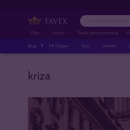
Zlato
Srebro
Tavex zlatna promocija
O
Blog
PR Objave
Vesti
Analize
Z
kriza