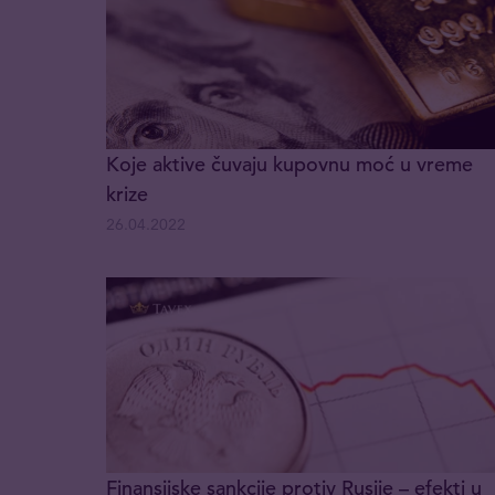
Koje aktive čuvaju kupovnu moć u vreme
krize
26.04.2022
Finansijske sankcije protiv Rusije – efekti u