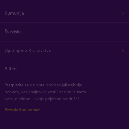
Rumunija
Švedska
Ujedinjeno Kraljevstvo
Bilten
Pretplatite se da biste prvi dobijali najbolje
ponude, kao i najnovije vesti i analize iz sveta
zlata, direktno u svoje prijemno sanduče!
Pretplati se odmah