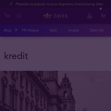
Pozovite za popust na prvu kupovinu investicionog zlata
Close
Blog
PR Objave
Vesti
Analize
Zlatni list
kredit