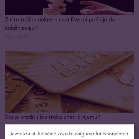
Zašto tržišta nekretnina u Evropi počinju da
splašnjavaju?
28.07.2022
Šta je kredit i šta treba znati o njemu?
04.07.2022
Tavex koristi kolačiće kako bi osigurao funkcionalnost