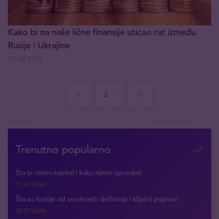
Kako bi na naše lične finansije uticao rat između
Rusije i Ukrajine
25.02.2022
Trenutno popularno
Šta je rizični kapital i kako njime upravljati
31.07.2026
Šta su hartije od vrednosti: definicija i ključni pojmovi
30.07.2026