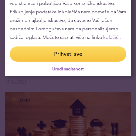
veb stranice i poboljšao Vaše korisničko iskustvo.
Prikupljanje podataka iz kolačića nam pomaže da Vam
pružimo najbolje iskustvo, da čuvamo Vaš račun
bezbednim i omogućava nam da personalizujemo
sadržaj oglasa. Možete saznati više na linku
kolačići.
Prihvati sve
Čemu nas uči rastući potrošački dug i šta raditi sa
Uredi saglasnost
novcem?
17.06.2022