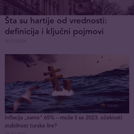
Šta su hartije od vrednosti:
definicija i ključni pojmovi
30.07.2026
Inflacija „samo“ 65% – može li se 2023. očekivati
stabilnost turske lire?
06.02.2023