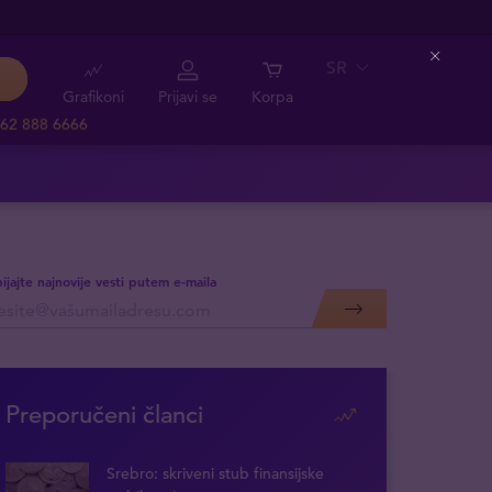
SR
Close
Grafikoni
Prijavi se
Korpa
62 888 6666
ijajte najnovije vesti putem e-maila
Preporučeni članci
Srebro: skriveni stub finansijske