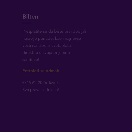
Bilten
Pretplatite se da biste prvi dobijali
najbolje ponude, kao i najnovije
vesti i analize iz sveta zlata,
direktno u svoje prijemno
sanduče!
Pretplati se odmah
© 1991-2026 Tavex.
Sva prava zadržana!