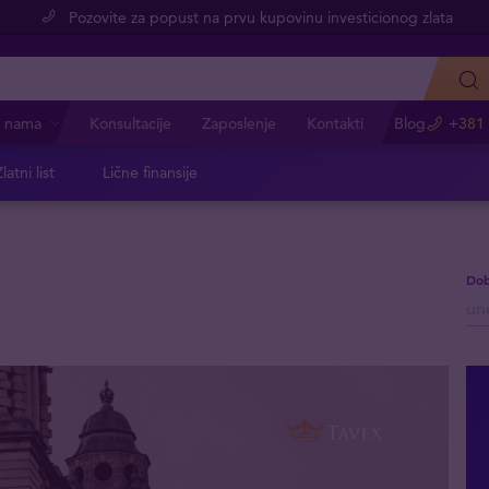
Pozovite za popust na prvu kupovinu investicionog zlata
 nama
Konsultacije
Zaposlenje
Kontakti
Blog
+381 
latni list
Lične finansije
Dob