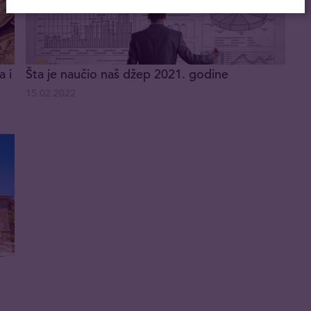
a i
Šta je naučio naš džep 2021. godine
15.02.2022