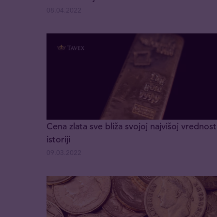
08.04.2022
Cena zlata sve bliža svojoj najvišoj vrednost
istoriji
09.03.2022