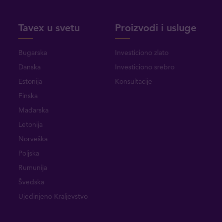
Tavex u svetu
Proizvodi i usluge
Bugarska
Investiciono zlato
Danska
Investiciono srebro
Estonija
Konsultacije
Finska
Mađarska
Letonija
Norveška
Poljska
Rumunija
Švedska
Ujedinjeno Kraljevstvo