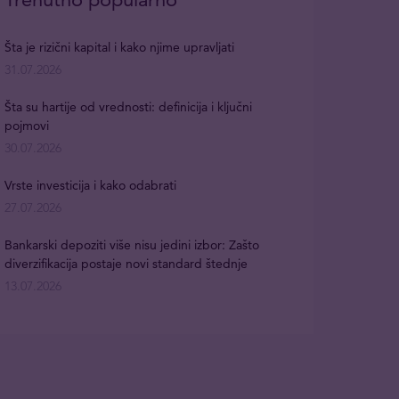
Šta je rizični kapital i kako njime upravljati
31.07.2026
Šta su hartije od vrednosti: definicija i ključni
pojmovi
30.07.2026
Vrste investicija i kako odabrati
27.07.2026
Bankarski depoziti više nisu jedini izbor: Zašto
diverzifikacija postaje novi standard štednje
13.07.2026