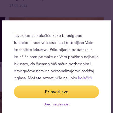
21.03.2022
Tavex koristi kolačiće kako bi osigurao
funkcionalnost veb stranice i poboljšao Vaše
korisničko iskustvo. Prikupljanje podataka iz
kolačića nam pomaže da Vam pružimo najbolje
iskustvo, da čuvamo Vaš račun bezbednim i
i u
Kako bi na naše lične finansije uticao rat
omogućava nam da personalizujemo sadržaj
između Rusije i Ukrajine
oglasa. Možete saznati više na linku
kolačići.
25.02.2022
Prihvati sve
Uredi saglasnost