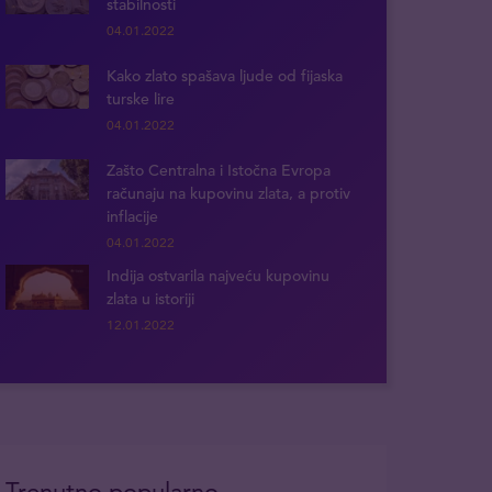
stabilnosti
04.01.2022
Kako zlato spašava ljude od fijaska
turske lire
04.01.2022
Zašto Centralna i Istočna Evropa
računaju na kupovinu zlata, a protiv
inflacije
04.01.2022
Indija ostvarila najveću kupovinu
zlata u istoriji
12.01.2022
Trenutno popularno