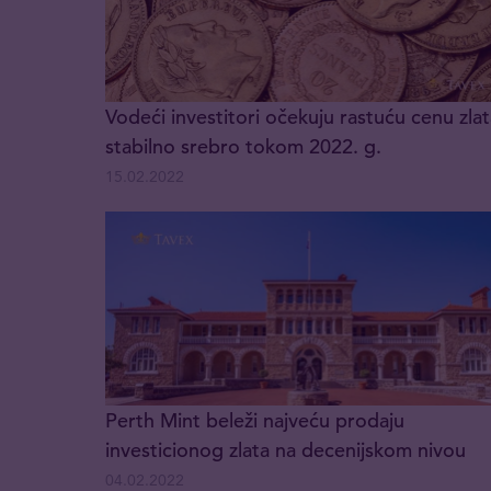
Vodeći investitori očekuju rastuću cenu zlat
stabilno srebro tokom 2022. g.
15.02.2022
Perth Mint beleži najveću prodaju
investicionog zlata na decenijskom nivou
04.02.2022