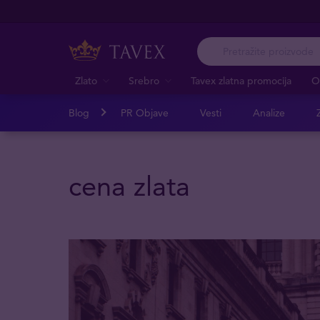
Zlato
Srebro
Tavex zlatna promocija
O
Blog
PR Objave
Vesti
Analize
Z
cena zlata