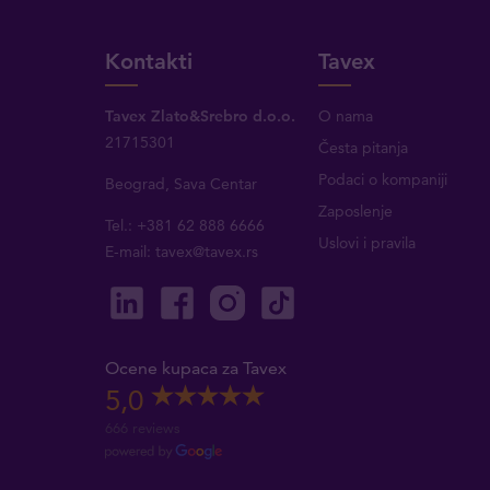
Kontakti
Tavex
Tavex Zlato&Srebro d.o.o.
O nama
21715301
Česta pitanja
Podaci o kompaniji
Beograd, Sava Centar
Zaposlenje
Tel.: +381 62 888 6666
Uslovi i pravila
E-mail:
tavex@tavex.rs
Ocene kupaca za Tavex
5,0
666 reviews