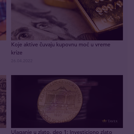
Koje aktive čuvaju kupovnu moć u vreme
krize
26.04.2022
Ulaganje u zlato, deo 1: Investiciono zlato