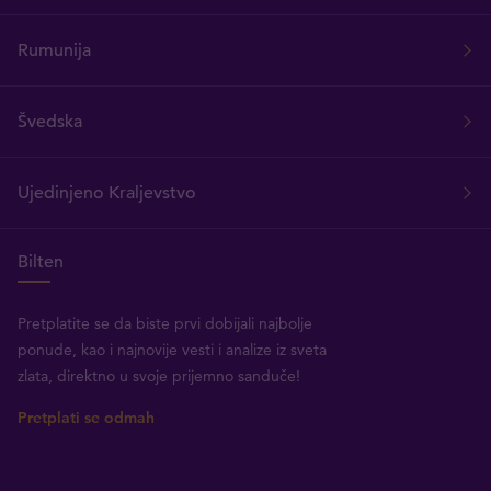
Rumunija
Švedska
Ujedinjeno Kraljevstvo
Bilten
Pretplatite se da biste prvi dobijali najbolje
ponude, kao i najnovije vesti i analize iz sveta
zlata, direktno u svoje prijemno sanduče!
Pretplati se odmah