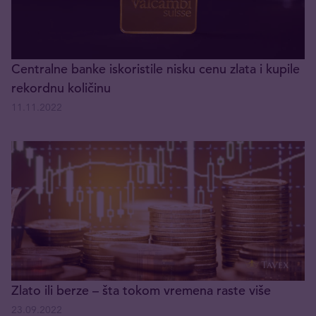
Centralne banke iskoristile nisku cenu zlata i kupile
rekordnu količinu
11.11.2022
Zlato ili berze – šta tokom vremena raste više
23.09.2022