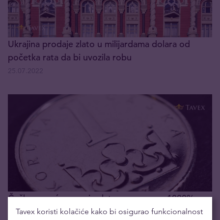
Ukrajina prodaje zlato u milijardama dolara od
početka rata da bi uvozila robu
25.07.2022
Češka povećava svoje zlatne rezerve za 1000%
Tavex koristi kolačiće kako bi osigurao funkcionalnost
06.06.2022