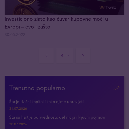
Investiciono zlato kao čuvar kupovne moći u
Evropi – evo i zašto
30.05.2022
Trenutno popularno
Šta je rizični kapital i kako njime upravljati
31.07.2026
Šta su hartije od vrednosti: definicija i ključni pojmovi
30.07.2026