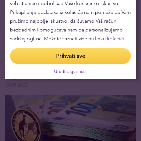
veb stranice i poboljšao Vaše korisničko iskustvo.
Prikupljanje podataka iz kolačića nam pomaže da Vam
pružimo najbolje iskustvo, da čuvamo Vaš račun
bezbednim i omogućava nam da personalizujemo
sadržaj oglasa. Možete saznati više na linku
kolačići.
Prihvati sve
Uredi saglasnost
Šta je investiciono zlato
30.05.2022