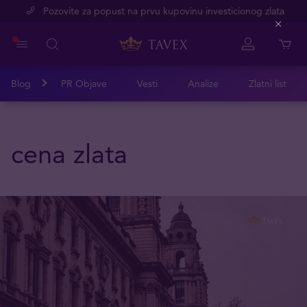
Pozovite za popust na prvu kupovinu investicionog zlata
Close
Blog
PR Objave
Vesti
Analize
Zlatni list
cena zlata