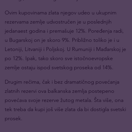
Ovim kupovinama zlata njegov udeo u ukupnim
rezervama zemlje udvostručen je u poslednjih
jedanaest godina i premašuje 12%. Poređenja radi,
u Bugarskoj on je skoro 9%. Približno toliko je i u
Letoniji, Litvaniji i Poljskoj. U Rumuniji i Mađarskoj je
po 12%. Ipak, tako skoro sve istočnoevropske
zemlje ostaju ispod svetskog proseka od 14%.
Drugim rečima, čak i bez dramatičnog povećanja
zlatnih rezervi ova balkanska zemlja postepeno
povećava svoje rezerve žutog metala. Šta više, ona
tek treba da kupi još više zlata da bi dostigla svetski
prosek.