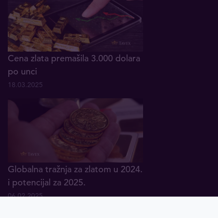
Cena zlata premašila 3.000 dolara
po unci
18.03.2025
Globalna tražnja za zlatom u 2024.
i potencijal za 2025.
06.02.2025