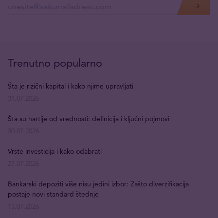
Trenutno popularno
Šta je rizični kapital i kako njime upravljati
31.07.2026
Šta su hartije od vrednosti: definicija i ključni pojmovi
30.07.2026
Vrste investicija i kako odabrati
27.07.2026
Bankarski depoziti više nisu jedini izbor: Zašto diverzifikacija
postaje novi standard štednje
13.07.2026