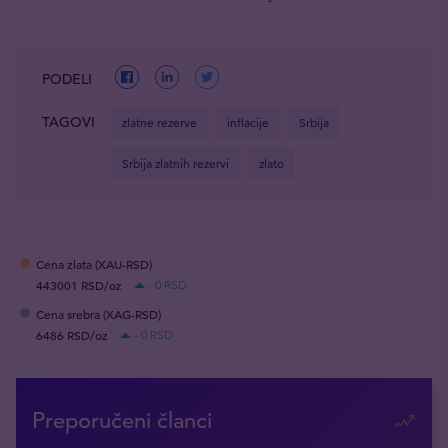
PODELI
TAGOVI
zlatne rezerve
inflacije
Srbija
Srbija zlatnih rezervi
zlato
Cena zlata (XAU-RSD)
443001 RSD/oz
- 0 RSD
Cena srebra (XAG-RSD)
6486 RSD/oz
- 0 RSD
Preporučeni članci