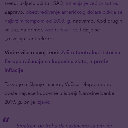
svetu, uključujući tu i SAD,
inflacija je već prisutna
.
Zapravo,
obezvređivanje američkog dolara odvija se
najbržim tempom od 2008. g.
naovamo. Kod drugih
valuta, na primer,
kod turske lire,
i dalje se
„osvajaju“ antirekordi.
Vidite više o ovoj temi:
Zašto Centralna i Istočna
Evropa računaju na kupovinu zlata, a protiv
inflacije
Takvo je mišljenje i samog Vučića. Neposredno
posle najveće kupovine u istoriji Narodne banke
2019. g. on je
izjavio
:
Smatram da treba da nastavimo sa tim, jer