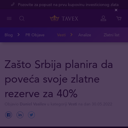
Pozovite za popust na prvu kupovinu investicionog zlata
Close
Blog
PR Objave
Vesti
Analize
Zlatni list
Zašto Srbija planira da
poveća svoje zlatne
rezerve za 40%
Objavio
Daniel Vasilev
u kategoriji
Vesti
na dan 30.05.2022