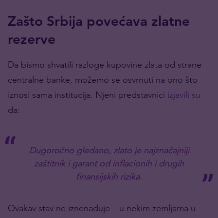
Zašto Srbija povećava zlatne
rezerve
Da bismo shvatili razloge kupovine zlata od strane
centralne banke, možemo se osvrnuti na ono što
iznosi sama institucija. Njeni predstavnici
izjavili su
da:
Dugoročno gledano, zlato je najznačajniji
zaštitnik i garant od inflacionih i drugih
finansijskih rizika.
Ovakav stav ne iznenađuje – u nekim zemljama u