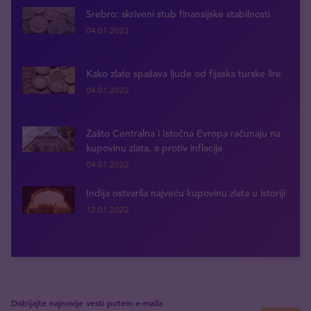
Srebro: skriveni stub finansijske stabilnosti
04.01.2022
Kako zlato spašava ljude od fijaska turske lire
04.01.2022
Zašto Centralna i Istočna Evropa računaju na
kupovinu zlata, a protiv inflacije
04.01.2022
Indija ostvarila najveću kupovinu zlata u istoriji
12.01.2022
Dobijajte najnovije vesti putem e-maila