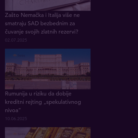
Zašto Nemačka i Italija više ne
smatraju SAD bezbednim za
čuvanje svojih zlatnih rezervi?
02.07.2025
Rumunija u riziku da dobije
kreditni rejting „spekulativnog
nivoa“
10.06.2025