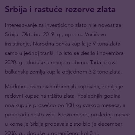
Srbija i rastuće rezerve zlata
Interesovanje za investiciono zlato nije novost za
Srbiju. Oktobra 2019. g., opet na Vučićevo
insistiranje, Narodna banka kupila je 9 tona zlata
samo u jednoj tranši. To isto se desilo i novembra
2020. g., doduše u manjem obimu. Tada je ova
balkanska zemlja kupila odjednom 3,2 tone zlata.
Međutim, osim ovih obimnijih kupovina, zemlja je
redovni kupac na tržištu zlata. Poslednjih godina
ona kupuje prosečno po 100 kg svakog meseca, a
ponekad i nešto više. Istovremeno, poslednji mesec
u kome je Srbija prodavala zlato bio je decembar
2006. g., doduše u ograničenoj količini.