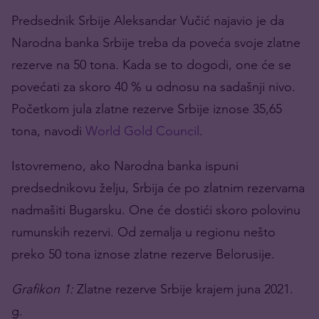
Predsednik Srbije Aleksandar Vučić najavio je da
Narodna banka Srbije treba da poveća svoje zlatne
rezerve na 50 tona. Kada se to dogodi, one će se
povećati za skoro 40 % u odnosu na sadašnji nivo.
Početkom jula zlatne rezerve Srbije iznose 35,65
tona, navodi
World Gold Council
.
Istovremeno, ako Narodna banka ispuni
predsednikovu želju, Srbija će po zlatnim rezervama
nadmašiti Bugarsku. One će dostići skoro polovinu
rumunskih rezervi. Od zemalja u regionu nešto
preko 50 tona iznose zlatne rezerve Belorusije.
Grafikon 1:
Zlatne rezerve Srbije krajem juna 2021.
g.