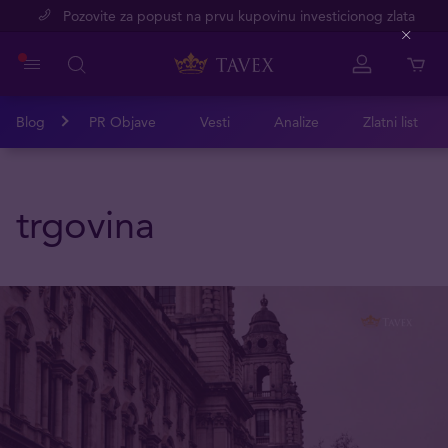
Pozovite za popust na prvu kupovinu investicionog zlata
Close
Blog
PR Objave
Vesti
Analize
Zlatni list
trgovina