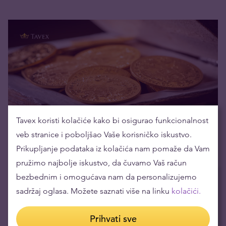
Tavex koristi kolačiće kako bi osigurao funkcionalnost
Šta je novac?
veb stranice i poboljšao Vaše korisničko iskustvo.
28.04.2022
Prikupljanje podataka iz kolačića nam pomaže da Vam
pružimo najbolje iskustvo, da čuvamo Vaš račun
bezbednim i omogućava nam da personalizujemo
Trenutno popularno
sadržaj oglasa. Možete saznati više na linku
kolačići.
Šta je rizični kapital i kako njime upravljati
Prihvati sve
31.07.2026