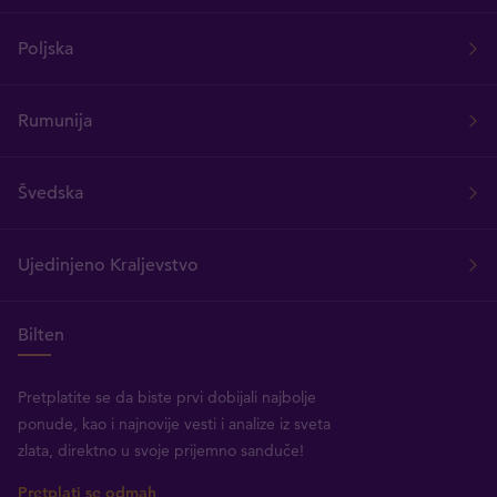
Poljska
Rumunija
Švedska
Ujedinjeno Kraljevstvo
Bilten
Pretplatite se da biste prvi dobijali najbolje
ponude, kao i najnovije vesti i analize iz sveta
zlata, direktno u svoje prijemno sanduče!
Pretplati se odmah