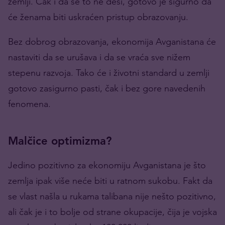
zemlji. Čak i da se to ne desi, gotovo je sigurno da
će ženama biti uskraćen pristup obrazovanju.
Bez dobrog obrazovanja, ekonomija Avganistana će
nastaviti da se urušava i da se vraća sve nižem
stepenu razvoja. Tako će i životni standard u zemlji
gotovo zasigurno pasti, čak i bez gore navedenih
fenomena.
Malčice optimizma?
Jedino pozitivno za ekonomiju Avganistana je što
zemlja ipak više neće biti u ratnom sukobu. Fakt da
se vlast našla u rukama talibana nije nešto pozitivno,
ali čak je i to bolje od strane okupacije, čija je vojska