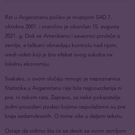
Rat u Avganistanu počeo je invazijom SAD 7.
oktobra 2001. i zvanično je okončan 15. avgusta
2021. g. Dok se Amerikanci i saveznici povlače iz
zemlje, a talibani obnavljaju kontrolu nad njom,
vredi videti koji je bio efekat ovog sukoba na
lokalnu ekonomiju.
Svakako, u ovom slučaju mnogo je nepoznanica.
Statistika u Avganistanu nije bila najpouzdanija ni
pre, ni tokom rata. Zapravo, za neke pokazatelje
jedini pouzdani podaci kojima raspolažemo su pre
kraja sedamdesetih. O tome više u daljem tekstu.
Ostaje da vidimo šta će se desiti sa ovom zemljom