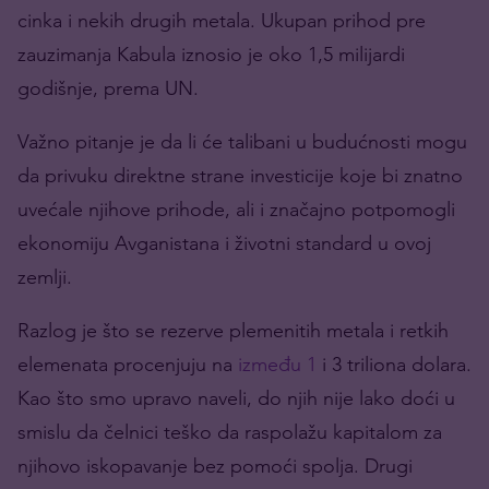
cinka i nekih drugih metala. Ukupan prihod pre
zauzimanja Kabula iznosio je oko 1,5 milijardi
godišnje, prema UN.
Važno pitanje je da li će talibani u budućnosti mogu
da privuku direktne strane investicije koje bi znatno
uvećale njihove prihode, ali i značajno potpomogli
ekonomiju Avganistana i životni standard u ovoj
zemlji.
Razlog je što se rezerve plemenitih metala i retkih
elemenata procenjuju na
između 1
i 3 triliona dolara.
Kao što smo upravo naveli, do njih nije lako doći u
smislu da čelnici teško da raspolažu kapitalom za
njihovo iskopavanje bez pomoći spolja. Drugi