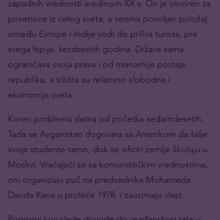
zapadnih vrednosti sredinom XX v. On je otvoren za
posetioce iz celog sveta, a veoma povoljan položaj
između Evrope i Indije vodi do priliva turista, pre
svega hipija, šezdesetih godina. Država sama
ograničava svoja prava i od monarhije postaje
republika, a tržišta su relativno slobodna i
ekonomija cveta.
Koren problema datira od početka sedamdesetih.
Tada se Avganistan dogovara sa Amerikom da šalje
svoje studente tamo, dok se oficiri zemlje školuju u
Moskvi. Vraćajući se sa komunističkim vrednostima,
oni organizuju puč na predsednika Mohameda
Dauda Kana u proleće 1978. i zauzimaju vlast.
Pogromi koji slede dovode do građanskog rata u