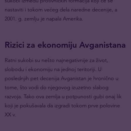
sukobi između protivničkih formacija koji će se
nastaviti i tokom većeg dela naredne decenije, a
2001. g. zemlju je napala Amerika.
Rizici za ekonomiju Avganistana
Ratni sukobi su nešto najnegativnije za život,
slobodu i ekonomiju na jednoj teritoriji. U
poslednjih pet decenija Avganistan je hronično u
tome, što vodi do njegovog izuzetno slabog
razvoja. Tako ova zemlja u potpunosti gubi onaj lik
koji je pokušavala da izgradi tokom prve polovine
XX v.