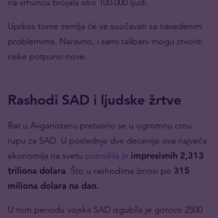
na vrhuncu brojala oko 100.000 ljudi.
Uprkos tome zemlja će se suočavati sa navedenim
problemima. Naravno, i sami talibani mogu stvoriti
neke potpuno nove.
Rashodi SAD i ljudske žrtve
Rat u Avganistanu pretvorio se u ogromnu crnu
rupu za SAD. U poslednje dve decenije ova najveća
ekonomija na svetu
potrošila je
impresivnih 2,313
triliona dolara
. Što u rashodima iznosi po
315
miliona dolara na dan.
U tom periodu vojska SAD izgubila je gotovo 2500