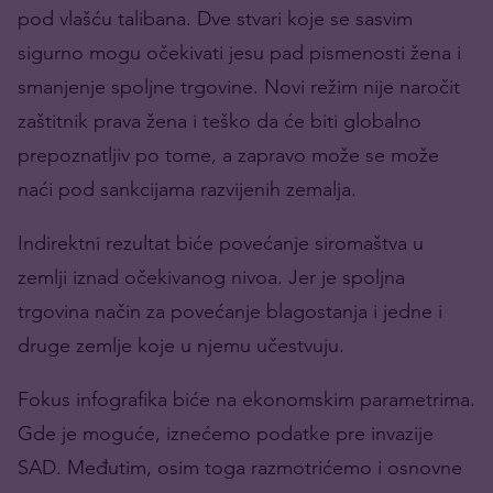
pod vlašću talibana. Dve stvari koje se sasvim
sigurno mogu očekivati jesu pad pismenosti žena i
smanjenje spoljne trgovine. Novi režim nije naročit
zaštitnik prava žena i teško da će biti globalno
prepoznatljiv po tome, a zapravo može se može
naći pod sankcijama razvijenih zemalja.
Indirektni rezultat biće povećanje siromaštva u
zemlji iznad očekivanog nivoa. Jer je spoljna
trgovina način za povećanje blagostanja i jedne i
druge zemlje koje u njemu učestvuju.
Fokus infografika biće na ekonomskim parametrima.
Gde je moguće, iznećemo podatke pre invazije
SAD. Međutim, osim toga razmotrićemo i osnovne