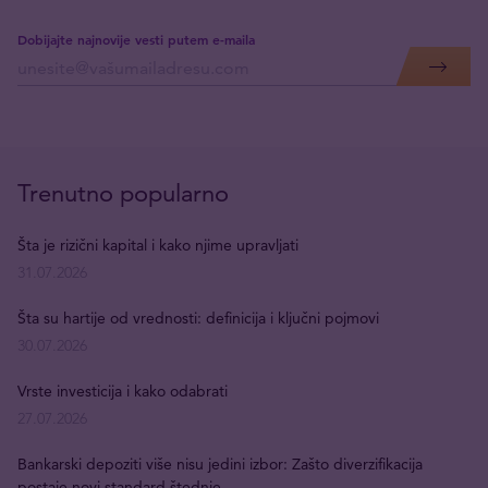
Dobijajte najnovije vesti putem e-maila
Trenutno popularno
Šta je rizični kapital i kako njime upravljati
31.07.2026
Šta su hartije od vrednosti: definicija i ključni pojmovi
30.07.2026
Vrste investicija i kako odabrati
27.07.2026
Bankarski depoziti više nisu jedini izbor: Zašto diverzifikacija
postaje novi standard štednje