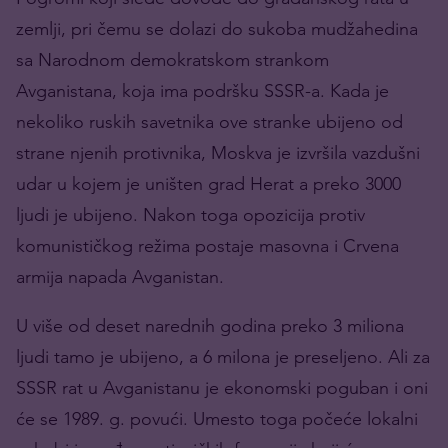
zemlji, pri čemu se dolazi do sukoba mudžahedina
sa Narodnom demokratskom strankom
Avganistana, koja ima podršku SSSR-a. Kada je
nekoliko ruskih savetnika ove stranke ubijeno od
strane njenih protivnika, Moskva je izvršila vazdušni
udar u kojem je uništen grad Herat a preko 3000
ljudi je ubijeno. Nakon toga opozicija protiv
komunističkog režima postaje masovna i Crvena
armija napada Avganistan.
U više od deset narednih godina preko 3 miliona
ljudi tamo je ubijeno, a 6 milona je preseljeno. Ali za
SSSR rat u Avganistanu je ekonomski poguban i oni
će se 1989. g. povući. Umesto toga počeće lokalni