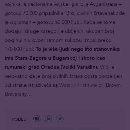
vojnika, a nacionalna vojska i policija Avganistana –
gotovo 70.000 pripadnika. Broj civilnih žrtava takođe
je ogroman – gotovo 50.000 ljudi. Kada se tome
dodaju i druge kategorije ubijenih, ukupan broj
poginulih u ovom ratnom sukobu iznosi preko
170.000 ljudi.
To je više ljudi nego što stanovnika
ima Stara Zagora u Bugarskoj i skoro kao
rumunski grad Oradea (Veliki Varadin).
Vrlo je
verovatno da je broj civilnih žrtava dosta potcenjen
od strane istraživača sa
Watson Institute
pri Brown
University…
PODELI