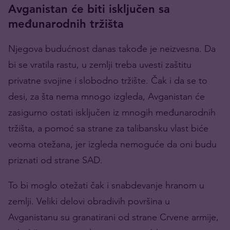
Avganistan će biti isključen sa
međunarodnih tržišta
Njegova budućnost danas takođe je neizvesna. Da
bi se vratila rastu, u zemlji treba uvesti zaštitu
privatne svojine i slobodno tržište. Čak i da se to
desi, za šta nema mnogo izgleda, Avganistan će
zasigurno ostati isključen iz mnogih međunarodnih
tržišta, a pomoć sa strane za talibansku vlast biće
veoma otežana, jer izgleda nemoguće da oni budu
priznati od strane SAD.
To bi moglo otežati čak i snabdevanje hranom u
zemlji. Veliki delovi obradivih površina u
Avganistanu su granatirani od strane Crvene armije,