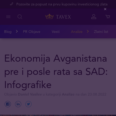
Pozovite za popust na prvu kupovinu investicionog zlata
Close
Blog
PR Objave
Vesti
Analize
Zlatni list
Ekonomija Avganistana
pre i posle rata sa SAD:
Infografike
Objavio
Daniel Vasilev
u kategoriji
Analize
na dan 23.08.2022