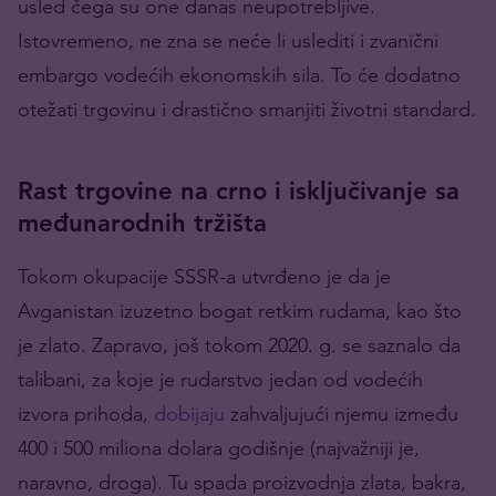
usled čega su one danas neupotrebljive.
Istovremeno, ne zna se neće li uslediti i zvanični
embargo vodećih ekonomskih sila. To će dodatno
otežati trgovinu i drastično smanjiti životni standard.
Rast trgovine na crno i isključivanje sa
međunarodnih tržišta
Tokom okupacije SSSR-a utvrđeno je da je
Avganistan izuzetno bogat retkim rudama, kao što
je zlato. Zapravo, još tokom 2020. g. se saznalo da
talibani, za koje je rudarstvo jedan od vodećih
izvora prihoda,
dobijaju
zahvaljujući njemu između
400 i 500 miliona dolara godišnje (najvažniji je,
naravno, droga). Tu spada proizvodnja zlata, bakra,