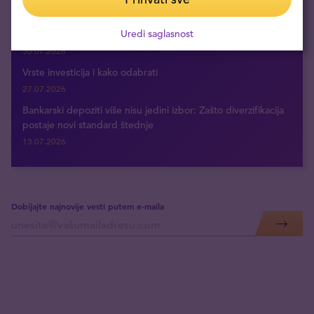
31.07.2026
Uredi saglasnost
Šta su hartije od vrednosti: definicija i ključni pojmovi
30.07.2026
Vrste investicija i kako odabrati
27.07.2026
Bankarski depoziti više nisu jedini izbor: Zašto diverzifikacija
postaje novi standard štednje
13.07.2026
Dobijajte najnovije vesti putem e-maila