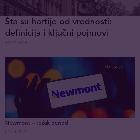
Šta su hartije od vrednosti:
definicija i ključni pojmovi
30.07.2026
Newmont – težak period
04.03.2024