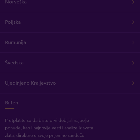
Norveška
Poljska
Rumunija
Švedska
Ujedinjeno Kraljevstvo
Bilten
Pretplatite se da biste prvi dobijali najbolje
ponude, kao i najnovije vesti i analize iz sveta
zlata, direktno u svoje prijemno sanduče!