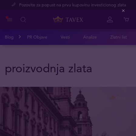
Pozovite za popust na prvu kupovinu investicionog zlata
Close
Blog
PR Objave
Vesti
Analize
Zlatni list
proizvodnja zlata