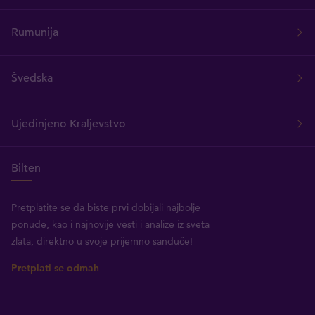
Rumunija
Švedska
Ujedinjeno Kraljevstvo
Bilten
Pretplatite se da biste prvi dobijali najbolje
ponude, kao i najnovije vesti i analize iz sveta
zlata, direktno u svoje prijemno sanduče!
Pretplati se odmah