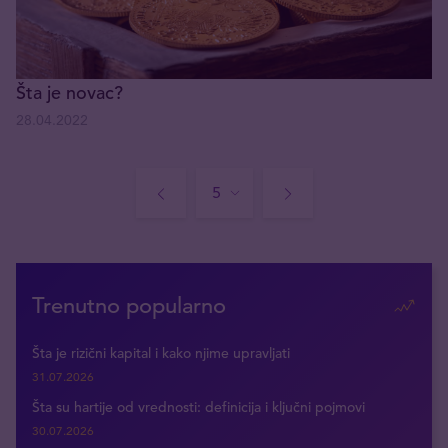
Šta je novac?
28.04.2022
Trenutno popularno
Šta je rizični kapital i kako njime upravljati
31.07.2026
Šta su hartije od vrednosti: definicija i ključni pojmovi
30.07.2026