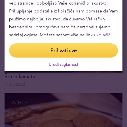
veb stranice i poboljšao Vaše korisničko iskustvo.
16.05.2022
Prikupljanje podataka iz kolačića nam pomaže da Vam
pružimo najbolje iskustvo, da čuvamo Vaš račun
bezbednim i omogućava nam da personalizujemo
sadržaj oglasa. Možete saznati više na linku
kolačići.
Prihvati sve
Uredi saglasnost
Šta je kamata
11.05.2022