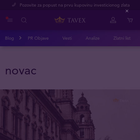
Pozovite za popust na prvu kupovinu investicionog zlata
Close
Blog
PR Objave
Vesti
Analize
Zlatni list
novac