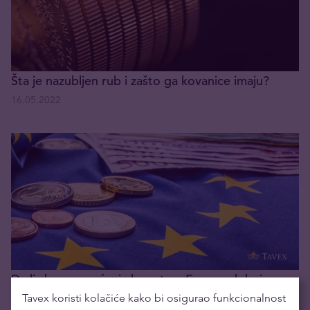
Šta je nazubljen rub i zašto ga kovanice imaju?
16.05.2022
Da li zbog povećanja kamate u Evropu dolazi
ekonomska kriza?
Tavex koristi kolačiće kako bi osigurao funkcionalnost