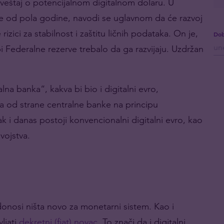
zveštaj o potencijalnom digitalnom dolaru. U
še od pola godine, navodi se uglavnom da će razvoj
rizici za stabilnost i zaštitu ličnih podataka. On je,
Dob
i Federalne rezerve trebalo da ga razvijaju. Uzdržan
.
na banka“, kakva bi bio i digitalni evro,
a od strane centralne banke na principu
ak i danas postoji konvencionalni digitalni evro, kao
vojstva.
donosi ništa novo za monetarni sistem. Kao i
ljati
dekretni (fiat) novac
. To znači da i digitalni