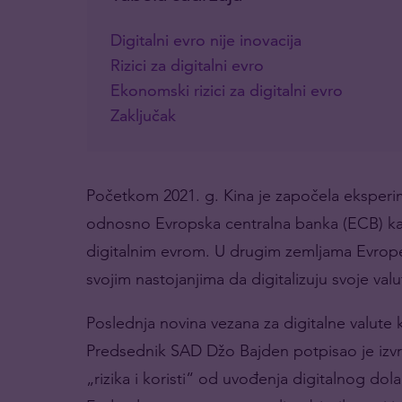
Digitalni evro nije inovacija
Rizici za digitalni evro
Ekonomski rizici za digitalni evro
Zaključak
Početkom 2021. g. Kina je započela eksperim
odnosno Evropska centralna banka (ECB) kao
digitalnim evrom. U drugim zemljama Evrope, 
svojim nastojanjima da digitalizuju svoje valu
Poslednja novina vezana za digitalne valute 
Predsednik SAD Džo Bajden potpisao je izv
„rizika i koristi“ od uvođenja digitalnog do