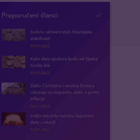
Preporučeni članci
Srebro: skriveni stub finansijske
stabilnosti
04.01.2022
Kako zlato spašava ljude od fijaska
turske lire
04.01.2022
Zašto Centralna i Istočna Evropa
računaju na kupovinu zlata, a protiv
inflacije
04.01.2022
Indija ostvarila najveću kupovinu
zlata u istoriji
12.01.2022