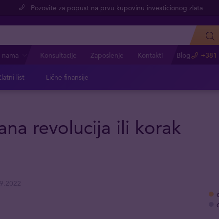
Pozovite za popust na prvu kupovinu investicionog zlata
 nama
Konsultacije
Zaposlenje
Kontakti
Blog
+381 
latni list
Lične finansije
ana revolucija ili korak
9.2022