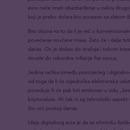
evro neće imati obezbeđenje u nekoj drugoj 
koji je preko dolara bio povezan sa zlatom (ba
Bez obzira na to da li je reč o konvenciona
povećanje novčane mase. Zato će i dalje biti pr
danas. On je došao do izražaja i tokom kriz
dovele do rekordne inflacije fiat novca.
Jedina razlika između postojećeg i digitaln
od toga da li će zajednička elektronska valu
poseduje ili će pak biti emitovan u vidu „že
kriptovaluta. Ali čak ni taj tehnološki aspek
što već postoji danas.
Ideja digitalnog evra je da se eliminišu fizič