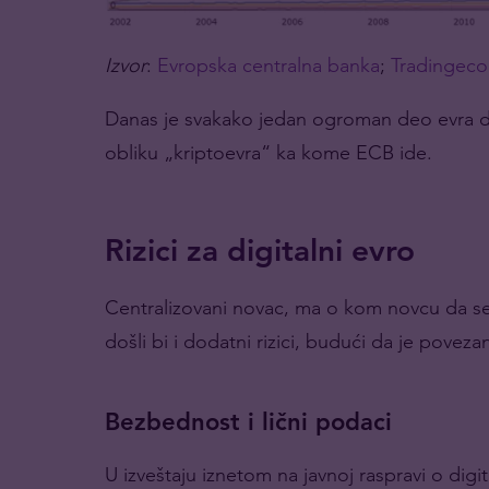
Izvor
:
Evropska centralna banka
;
Tradingec
Danas je svakako jedan ogroman deo evra d
obliku „kriptoevra“ ka kome ECB ide.
Rizici za digitalni evro
Centralizovani novac, ma o kom novcu da se r
došli bi i dodatni rizici, budući da je pove
Bezbednost i lični podaci
U izveštaju iznetom na javnoj raspravi o dig