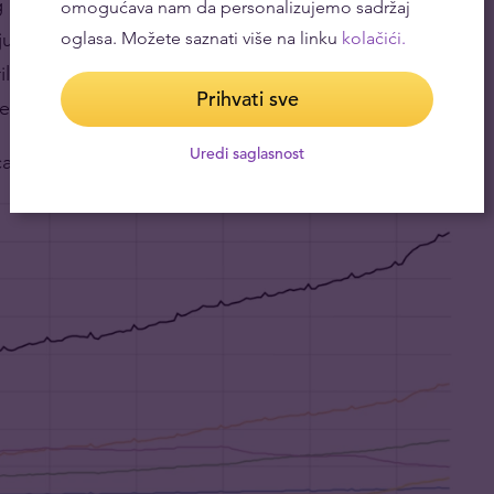
og novca. Novčana masa M3 u evrozoni, koja
omogućava nam da personalizujemo sadržaj
nju i oročenu štednju, kratkoročne repo plasmane i
oglasa. Možete saznati više na linku
kolačići.
iliona evra. A iznos novčanica i kovanica koje je
Prihvati sve
evra.
Uredi saglasnost
a u opticaju