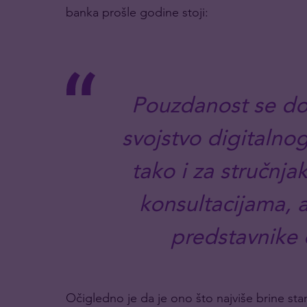
banka prošle godine stoji:
Pouzdanost se dož
svojstvo digitalno
tako i za stručnja
konsultacijama, a
predstavnike 
Očigledno je da je ono što najviše brine st