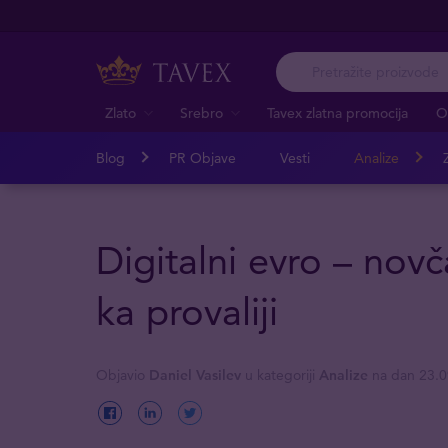
Zlato
Srebro
Tavex zlatna promocija
O
Blog
PR Objave
Vesti
Analize
Z
Digitalni evro – novč
ka provaliji
Objavio
Daniel Vasilev
u kategoriji
Analize
na dan 23.0