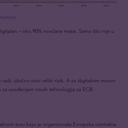
onomics
igitalan – oko 90% novčane mase. Samo što nije u
adi, obično nosi veliki rizik. A sa digitalnim evrom
zan sa uvođenjem novih tehnologija za ECB.
italnom evru koju je organizovala Evropska centralna