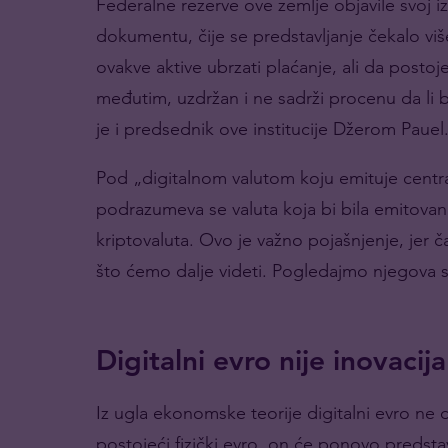
Federalne rezerve ove zemlje objavile svoj i
dokumentu, čije se predstavljanje čekalo vi
ovakve aktive ubrzati plaćanje, ali da postoje 
međutim, uzdržan i ne sadrži procenu da li b
je i predsednik ove institucije Džerom Pauel
Pod „digitalnom valutom koju emituje central
podrazumeva se valuta koja bi bila emitovan
kriptovaluta. Ovo je važno pojašnjenje, jer č
što ćemo dalje videti. Pogledajmo njegova s
Digitalni evro nije inovacija
Iz ugla ekonomske teorije digitalni evro ne 
postojeći fizički evro, on će ponovo predstav