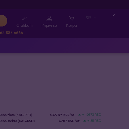
SR
Close
Grafikoni
Prijavi se
Korpa
62 888 6666
Cena zlata (XAU-RSD)
432789 RSD/oz
+ 10373 RSD
Cena srebra (XAG-RSD)
6287 RSD/oz
+ 55 RSD