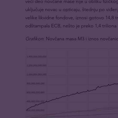
veći deo novčane mase nije u obliku fizičk
uključuje novac u opticaju, štednju po viđe
velike likvidne fondove, iznosi gotovo 14,8 tr
odštampala ECB, nešto je preko 1,4 triliona 
Grafikon
: Novčana masa M3 i iznos novčanic