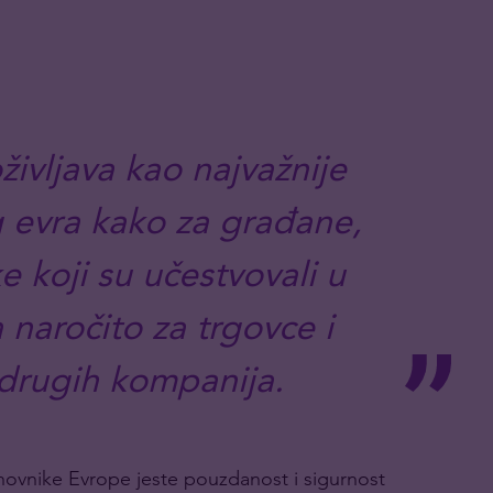
ivljava kao najvažnije
g evra kako za građane,
ke koji su učestvovali u
 naročito za trgovce i
drugih kompanija.
anovnike Evrope jeste pouzdanost i sigurnost