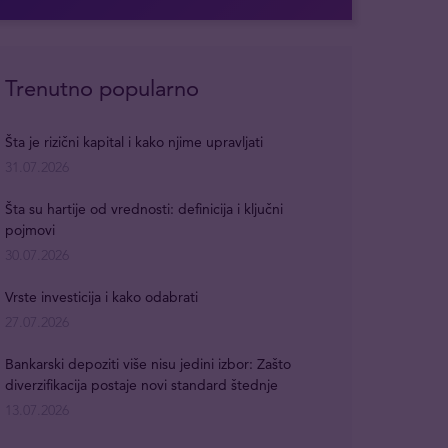
Trenutno popularno
Šta je rizični kapital i kako njime upravljati
31.07.2026
Šta su hartije od vrednosti: definicija i ključni
pojmovi
30.07.2026
Vrste investicija i kako odabrati
27.07.2026
Bankarski depoziti više nisu jedini izbor: Zašto
diverzifikacija postaje novi standard štednje
13.07.2026