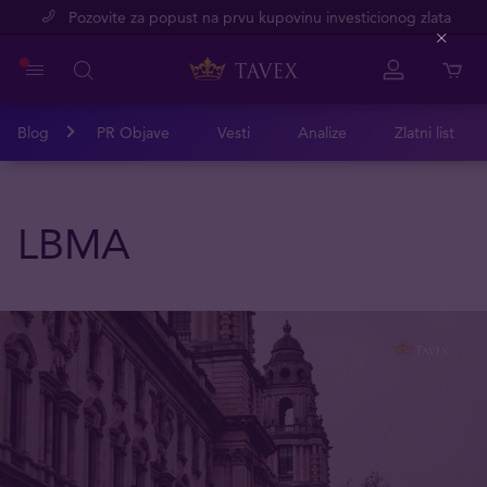
Pozovite za popust na prvu kupovinu investicionog zlata
Close
Blog
PR Objave
Vesti
Analize
Zlatni list
LBMA