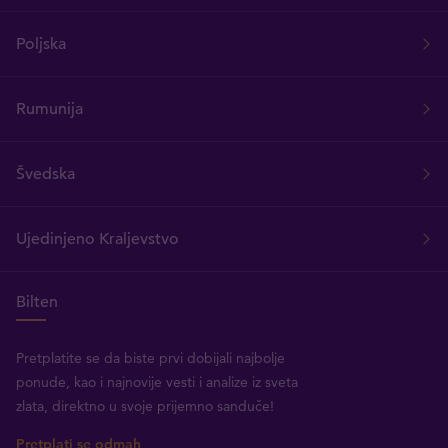
Poljska
Rumunija
Švedska
Ujedinjeno Kraljevstvo
Bilten
Pretplatite se da biste prvi dobijali najbolje
ponude, kao i najnovije vesti i analize iz sveta
zlata, direktno u svoje prijemno sanduče!
Pretplati se odmah