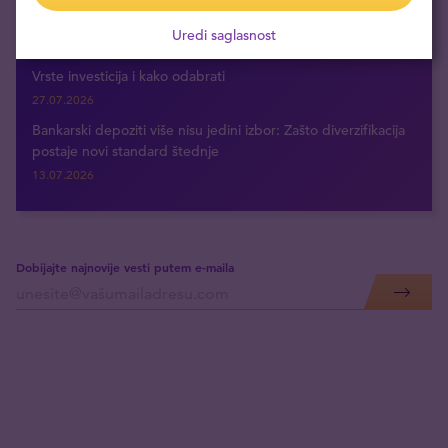
Šta su hartije od vrednosti: definicija i ključni pojmovi
Uredi saglasnost
30.07.2026
Vrste investicija i kako odabrati
27.07.2026
Bankarski depoziti više nisu jedini izbor: Zašto diverzifikacija
postaje novi standard štednje
13.07.2026
Dobijajte najnovije vesti putem e-maila