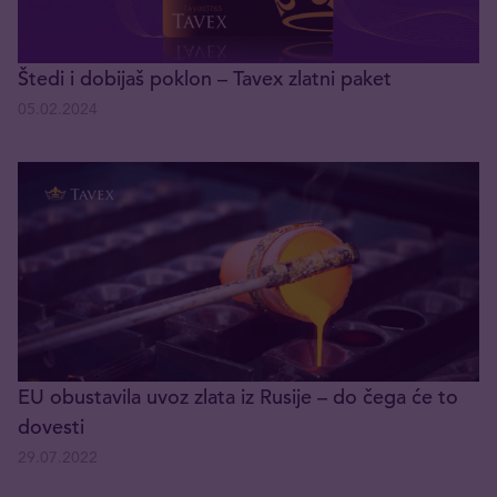
Štedi i dobijaš poklon – Tavex zlatni paket
05.02.2024
EU obustavila uvoz zlata iz Rusije – do čega će to
dovesti
29.07.2022