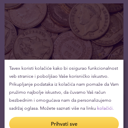
Vodeći investitori očekuju rastuću cenu zlata i
Tavex koristi kolačiće kako bi osigurao funkcionalnost
stabilno srebro tokom 2022. g.
veb stranice i poboljšao Vaše korisničko iskustvo.
15.02.2022
Prikupljanje podataka iz kolačića nam pomaže da Vam
pružimo najbolje iskustvo, da čuvamo Vaš račun
bezbednim i omogućava nam da personalizujemo
Trenutno popularno
sadržaj oglasa. Možete saznati više na linku
kolačići.
Šta je rizični kapital i kako njime upravljati
Prihvati sve
31.07.2026