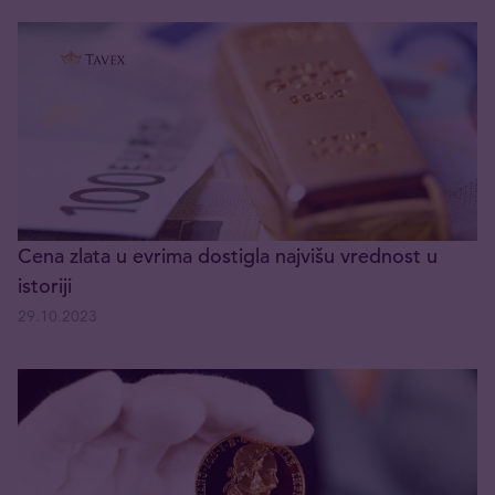
Cena zlata u evrima dostigla najvišu vrednost u
istoriji
29.10.2023