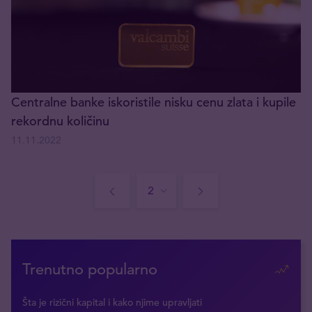
Centralne banke iskoristile nisku cenu zlata i kupile
rekordnu količinu
11.11.2022
Trenutno popularno
Šta je rizični kapital i kako njime upravljati