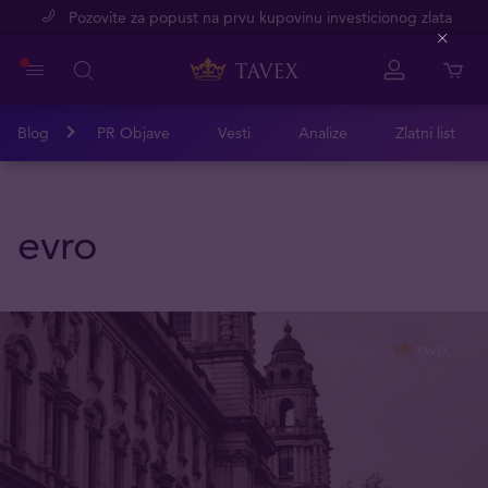
Pozovite za popust na prvu kupovinu investicionog zlata
Close
Blog
PR Objave
Vesti
Analize
Zlatni list
evro