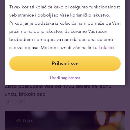
da li se bitkoinu bliži kraj?
Tavex koristi kolačiće kako bi osigurao funkcionalnost
02.12.2022
veb stranice i poboljšao Vaše korisničko iskustvo.
Prikupljanje podataka iz kolačića nam pomaže da Vam
pružimo najbolje iskustvo, da čuvamo Vaš račun
bezbednim i omogućava nam da personalizujemo
sadržaj oglasa. Možete saznati više na linku
kolačići.
Prihvati sve
Uredi saglasnost
Zlato poskupelo više od 1700 dolara za jednu
uncu, bitkoin pao
14.11.2022