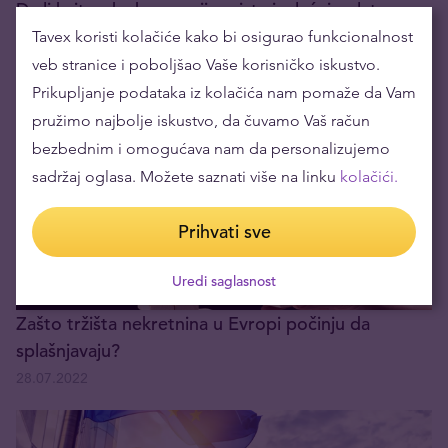
Da li britanska kompanija zaista isplaćuje plate u
zlatu?
Tavex koristi kolačiće kako bi osigurao funkcionalnost
veb stranice i poboljšao Vaše korisničko iskustvo.
03.08.2022
Prikupljanje podataka iz kolačića nam pomaže da Vam
pružimo najbolje iskustvo, da čuvamo Vaš račun
bezbednim i omogućava nam da personalizujemo
sadržaj oglasa. Možete saznati više na linku
kolačići.
Prihvati sve
Uredi saglasnost
Zašto tržišta nekretnina u Evropi počinju da
splašnjavaju?
28.07.2022