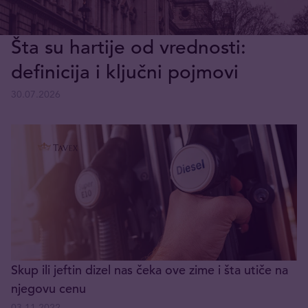
Šta su hartije od vrednosti:
definicija i ključni pojmovi
30.07.2026
Skup ili jeftin dizel nas čeka ove zime i šta utiče na
njegovu cenu
03.11.2022