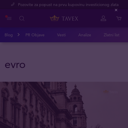
Pozovite za popust na prvu kupovinu investicionog zlata
Close
Blog
PR Objave
Vesti
Analize
Zlatni list
evro