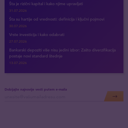
Šta je rizični kapital i kako njime upravljati
31.07.2026
Šta su hartije od vrednosti: definicija i ključni pojmovi
30.07.2026
Vrste investicija i kako odabrati
27.07.2026
Bankarski depoziti više nisu jedini izbor: Zašto diverzifikacija
postaje novi standard štednje
13.07.2026
Dobijajte najnovije vesti putem e-maila